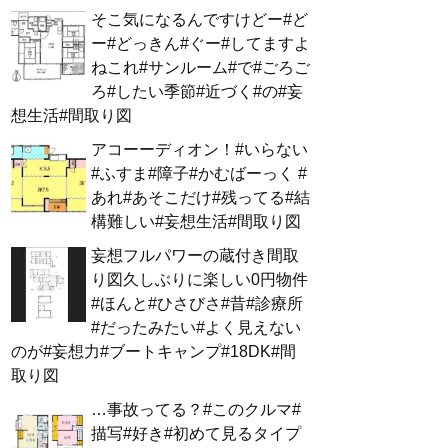
そこ気になるんですけどー#ど
ー#どっきん#ぐー#してますよ
ねこれ#サンルーム#で#ごろご
ろ#したい季節#近づく#の#妄
想生活#間取り図
アコーーディオン！#いらない
#ふすま#障子#かむばーっく #
あれ#あそこだけ#残ってる#結
構難しい#妄想生活#間取り図
妄想フルパワーの蔵付き間取
り図久しぶりに楽しい0円物件
#ほんと#ひさびさ#昔#診療所
#だったみたい#よく見えない
のが#妄想力#ブートキャンプ#18DK#間
取り図
…事故ってる？#このクルマ#
描写#好き#初めて見るタイプ