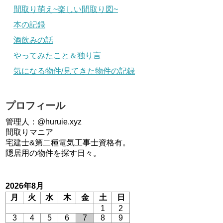
間取り萌え~楽しい間取り図~
本の記録
酒飲みの話
やってみたこと＆独り言
気になる物件/見てきた物件の記録
プロフィール
管理人：@huruie.xyz
間取りマニア
宅建士&第二種電気工事士資格有。
隠居用の物件を探す日々。
2026年8月
月
火
水
木
金
土
日
1
2
3
4
5
6
7
8
9