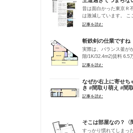
王道過ぎてつまらな
昔は面白かった東京Ｒ
は激減しています。 こ
記事を読む
斬鉄剣の仕業ですね
実際は、バランス釜がか
階/1K/32.4m2)賃料 6
記事を読む
なぜか右上に寄せち
き #間取り萌え #間
記事を読む
そこは部屋なの？〈
すっかり慣れてしまっ