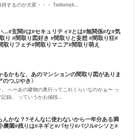
るのが大変・・・ Treform(4...
…#玄関#は#セキュリティ#とは#無関係#な#気
取り #間取り図好き #間取りと妄想 #間取り狂#
間取りフェチ#間取りマニア#間取り萌え
かるかもな、あのマンションの間取り図がありま
アのつぶやき〉
。 へ〜あの建物の奥行ってこれくらいなのかぁ〜 っ
録。 っていうかお値段...
もんかな？?そんなに使わないから一年分ある満
小農園#残りは#ネギと#パセリ#バジル#シソと#