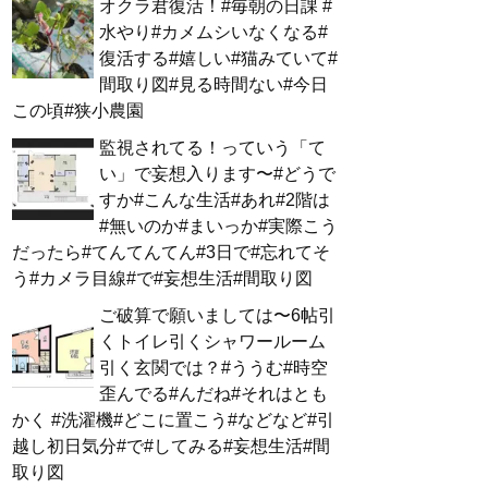
オクラ君復活！#毎朝の日課 #
水やり#カメムシいなくなる#
復活する#嬉しい#猫みていて#
間取り図#見る時間ない#今日
この頃#狭小農園
監視されてる！っていう「て
い」で妄想入ります〜#どうで
すか#こんな生活#あれ#2階は
#無いのか#まいっか#実際こう
だったら#てんてんてん#3日で#忘れてそ
う#カメラ目線#で#妄想生活#間取り図
ご破算で願いましては〜6帖引
くトイレ引くシャワールーム
引く玄関では？#ううむ#時空
歪んでる#んだね#それはとも
かく #洗濯機#どこに置こう#などなど#引
越し初日気分#で#してみる#妄想生活#間
取り図