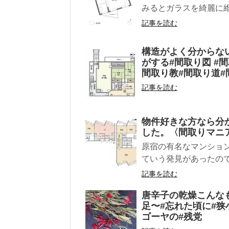
みるとガラスを綺麗に維持す
記事を読む
構造がよく分からない
がする#間取り図 #間
間取り教#間取り道#
記事を読む
物件好きな方なら分
した。〈間取りマニ
原宿の有名なマンション
ていう発見があったので記
記事を読む
唐辛子の乾燥こんな
足〜#忘れた頃に#狭
ゴーヤの#残党