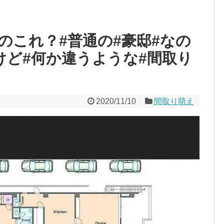
のこれ？#普通の#豪邸#なの
けど#何か違うような#間取り
2020/11/10
間取り萌え