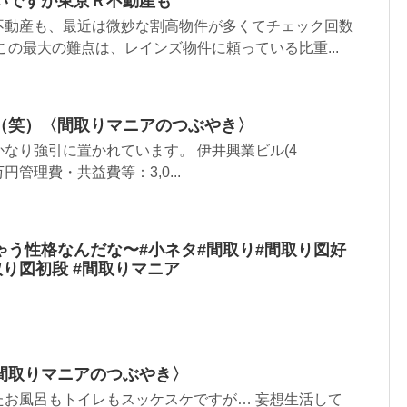
いですが東京Ｒ不動産も
不動産も、最近は微妙な割高物件が多くてチェック回数
この最大の難点は、レインズ物件に頼っている比重...
（笑）〈間取りマニアのつぶやき〉
なり強引に置かれています。 伊井興業ビル(4
.5万円管理費・共益費等：3,0...
ゃう性格なんだな〜#小ネタ#間取り#間取り図好
取り図初段 #間取りマニア
間取りマニアのつぶやき〉
たお風呂もトイレもスッケスケですが… 妄想生活して