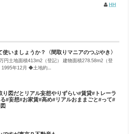
HH
て使いましょうか？〈間取りマニアのつぶやき〉
万円土地面積413m2（登記） 建物面積278.58m2（登
95年12月 ◆土地約...
取り図だとリアル妄想やりずらい#賃貸#トレーラ
る#妄想#お家賃#高め#リアルおままごと#って#
り図