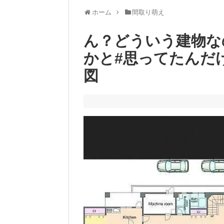
ホーム
間取り萌え
ん？どういう建物な
かと#思ってたんだ
図