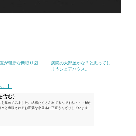
置が斬新な間取り図
病院の大部屋かな？と思ってし
まうシェアハウス。
る。】
を含む）
本を集めてみました。結構たくさん出てるんですね・・・秘か
続々と出版されるお洒落な小屋本に正直うんざりしています
ームが去ったころにゆっくりと楽しむためのメモです。発行年
と結構面白いですね～※★印は読書済。★の数はおすすめ度合
現在（随時更新/漏れがあれば教えていただけると嬉しいです）ムッ
素敵なライフスタイルムック: 63...