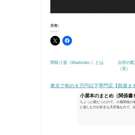
共有:
間取り道（Madorido-）とは
台所の配
（笑）
東京で初の６万円以下専門店【部屋ま
小屋本のまとめ（関係書
ちょっと暇だったので、小屋関係の
に楽しむのが好きな天邪鬼なので、
が、日々の読書＆数年後すっかりブ
順に並べてみました。こうしてみる
い（MAX★★★）※2018.6.25
ク～発行年順小屋ライフ 小屋を活用した