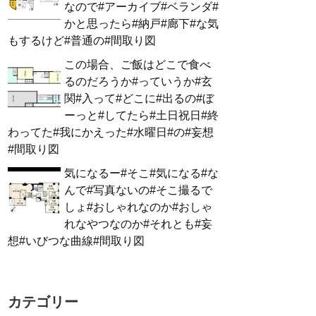
なので#アーカイブ#ベランダ#
かと思ったら#納戸#廊下#な気
もするけど#普通の#間取り図
この場合、ご飯はどこで食べ
るのだろうか#っていうか#玄
関#入って#どこに#出るの#ぼ
ーっと#してたら#土日祝日#終
わってた#我にかえった#水曜日#の#妄想
#間取り図
気になるー#そこ#気になる#な
んで#写真ないの#そこ撮るで
しょ#おしゃれなのか#おしゃ
れなやつなのか#それとも#妄
想#いびつな曲線#間取り図
カテゴリー