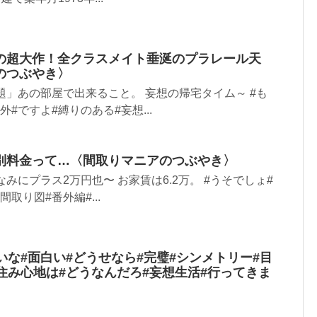
の超大作！全クラスメイト垂涎のプラレール天
のつぶやき〉
題」あの部屋で出来ること。 妄想の帰宅タイム～ #も
外#ですよ#縛りのある#妄想...
別料金って…〈間取りマニアのつぶやき〉
みにプラス2万円也〜 お家賃は6.2万。 #うそでしょ#
取り図#番外編#...
たいな#面白い#どうせなら#完璧#シンメトリー#目
住み心地は#どうなんだろ#妄想生活#行ってきま