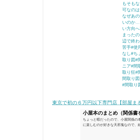
もそもな
可なのは
なぜあの
いのか…
い方向へ
まったの
辺で終わ
苦手#使
なし#ち
取り図#
ニア#間
取り狂#
間取り図
#間取り
東京で初の６万円以下専門店【部屋ま
小屋本のまとめ（関係書
ちょっと暇だったので、小屋関係の
に楽しむのが好きな天邪鬼なので、
が、日々の読書＆数年後すっかりブ
順に並べてみました。こうしてみる