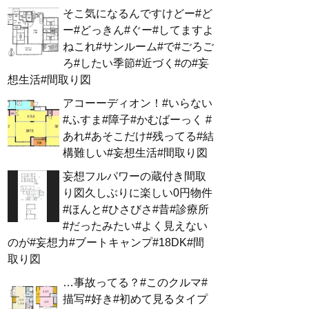
そこ気になるんですけどー#ど
ー#どっきん#ぐー#してますよ
ねこれ#サンルーム#で#ごろご
ろ#したい季節#近づく#の#妄
想生活#間取り図
アコーーディオン！#いらない
#ふすま#障子#かむばーっく #
あれ#あそこだけ#残ってる#結
構難しい#妄想生活#間取り図
妄想フルパワーの蔵付き間取
り図久しぶりに楽しい0円物件
#ほんと#ひさびさ#昔#診療所
#だったみたい#よく見えない
のが#妄想力#ブートキャンプ#18DK#間
取り図
…事故ってる？#このクルマ#
描写#好き#初めて見るタイプ