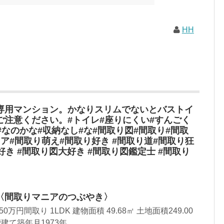
現在（随時更新/漏れがあれば教えていただけると嬉しいです）ムッ
素敵なライフスタイルムック: 63...
HH
専用マンション。かなりスリムでないとバストイ
ご注意ください。#トイレ#座りにくい#すんごく
#なのかな#収納なし#な#間取り図#間取り#間取
ア#間取り萌え#間取り好き #間取り道#間取り狂
好き #間取り図大好き #間取り図鑑定士 #間取り
〈間取りマニアのつぶやき〉
円間取り 1LDK 建物面積 49.68㎡ 土地面積249.00
て築年月1973年...