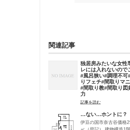
い（MAX★★★）※2018.6.25
ク～発行年順小屋ライフ 小屋を活用した
関連記事
独居房みたいな女性
レには入れないので
#風呂狭い#調理不可
りフェチ#間取りマニ
#間取り教#間取り図
力
記事を読む
…ない…ホントに？
伊豆の国市奈古谷価格250万
㎡（登記） 建物構造1階建