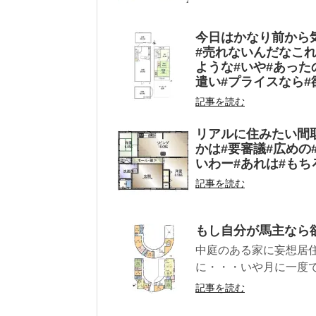
今日はかなり前から気
#売れないんだなこれ
ような#いや#あった
遣い#プライスなら
記事を読む
リアルに住みたい間
かは#要審議#広めの
いわー#あれは#もち
記事を読む
もし自分が馬主なら
中庭のある家に妄想居
に・・・いや月に一度で
記事を読む