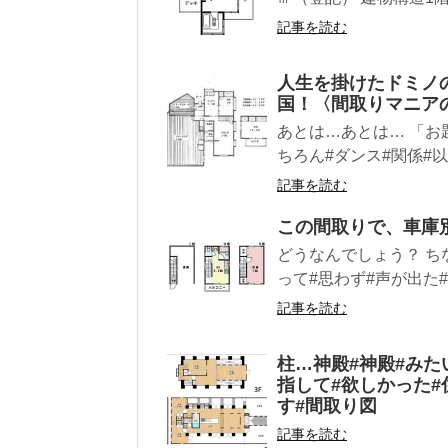
記事を読む
人生を掛けたドミノ
国！〈間取りマニア
あとは…あとは… 「お
ちろん#ダンス#関係#以
記事を読む
この間取りで、車庫
どうなんでしょう？ ちな
って#思わず#声が出た#間
記事を読む
柱…神殿︎#神殿#み
指して#欲しかった#
す#間取り図
記事を読む