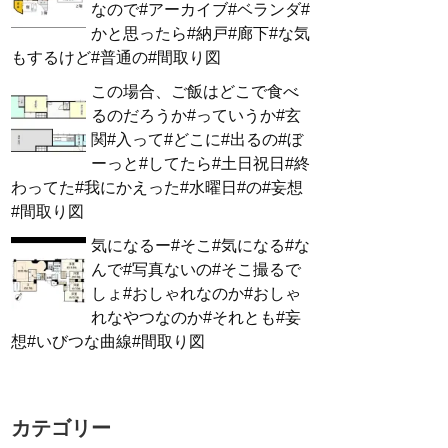
なので#アーカイブ#ベランダ#
かと思ったら#納戸#廊下#な気
もするけど#普通の#間取り図
この場合、ご飯はどこで食べ
るのだろうか#っていうか#玄
関#入って#どこに#出るの#ぼ
ーっと#してたら#土日祝日#終
わってた#我にかえった#水曜日#の#妄想
#間取り図
気になるー#そこ#気になる#な
んで#写真ないの#そこ撮るで
しょ#おしゃれなのか#おしゃ
れなやつなのか#それとも#妄
想#いびつな曲線#間取り図
カテゴリー