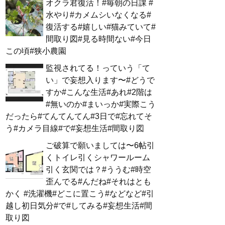
オクラ君復活！#毎朝の日課 #
水やり#カメムシいなくなる#
復活する#嬉しい#猫みていて#
間取り図#見る時間ない#今日
この頃#狭小農園
監視されてる！っていう「て
い」で妄想入ります〜#どうで
すか#こんな生活#あれ#2階は
#無いのか#まいっか#実際こう
だったら#てんてんてん#3日で#忘れてそ
う#カメラ目線#で#妄想生活#間取り図
ご破算で願いましては〜6帖引
くトイレ引くシャワールーム
引く玄関では？#ううむ#時空
歪んでる#んだね#それはとも
かく #洗濯機#どこに置こう#などなど#引
越し初日気分#で#してみる#妄想生活#間
取り図