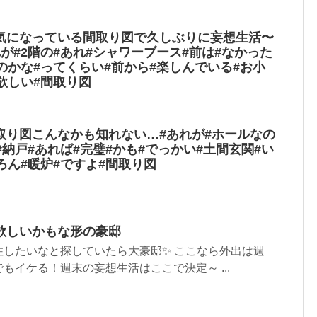
になっている間取り図で久しぶりに妄想生活〜
が#2階の#あれ#シャワーブース#前は#なかった
のかな#ってくらい#前から#楽しんでいる#お小
#欲しい#間取り図
取り図こんなかも知れない…#あれが#ホールなの
#納戸#あれば#完璧#かも#でっかい#土間玄関#い
ろん#暖炉#ですよ#間取り図
欲しいかもな形の豪邸
住したいなと探していたら大豪邸✨ ここなら外出は週
もイケる！週末の妄想生活はここで決定～ ...