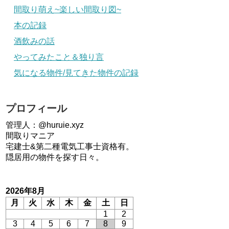
間取り萌え~楽しい間取り図~
本の記録
酒飲みの話
やってみたこと＆独り言
気になる物件/見てきた物件の記録
プロフィール
管理人：@huruie.xyz
間取りマニア
宅建士&第二種電気工事士資格有。
隠居用の物件を探す日々。
2026年8月
月
火
水
木
金
土
日
1
2
3
4
5
6
7
8
9