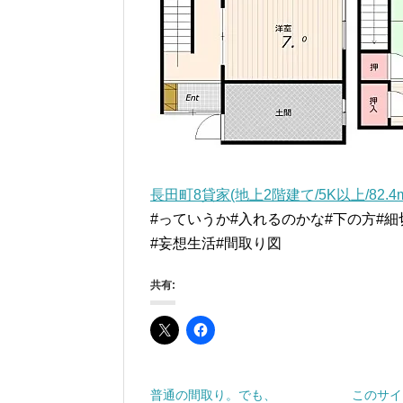
長田町8貸家(地上2階建て/5K以上/82
#っていうか#入れるのかな#下の方#細
#妄想生活#間取り図
共有:
普通の間取り。でも、
このサイ