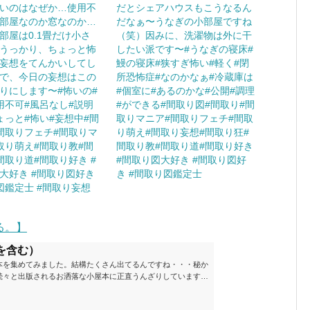
いのはなぜか…使用不
だとシェアハウスもこうなるん
部屋なのか窓なのか…
だなぁ〜うなぎの小部屋ですね
部屋は0.1畳だけ小さ
（笑）因みに、洗濯物は外に干
うっかり、ちょっと怖
したい派です〜#うなぎの寝床#
妄想をてんかいしてし
鰻の寝床#狭すぎ怖い#軽く#閉
で、今日の妄想はこの
所恐怖症#なのかなぁ#冷蔵庫は
りにします〜#怖いの#
#個室に#あるのかな#公開#調理
用不可#風呂なし#説明
#ができる#間取り図#間取り#間
ょっと#怖い#妄想中#間
取りマニア#間取りフェチ#間取
間取りフェチ#間取りマ
り萌え#間取り妄想#間取り狂#
取り萌え#間取り教#間
間取り教#間取り道#間取り好き
間取り道#間取り好き #
#間取り図大好き #間取り図好
大好き #間取り図好き
き #間取り図鑑定士
図鑑定士 #間取り妄想
る。】
を含む）
本を集めてみました。結構たくさん出てるんですね・・・秘か
続々と出版されるお洒落な小屋本に正直うんざりしています
ームが去ったころにゆっくりと楽しむためのメモです。発行年
と結構面白いですね～※★印は読書済。★の数はおすすめ度合