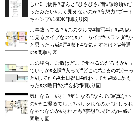
しい0円物件#ほんと#ひさびさ#昔#診療所#だ
ったみたい#よく見えないのが#妄想力#ブート
キャンプ#18DK#間取り図
…事故ってる？#このクルマ#描写#好き#初め
て見るタイプなので#アーカイブ#ベランダ#か
と思ったら#納戸#廊下#な気もするけど#普通
の#間取り図
この場合、ご飯はどこで食べるのだろうか#っ
ていうか#玄関#入って#どこに#出るの#ぼーっ
と#してたら#土日祝日#終わってた#我にかえ
った#水曜日#の#妄想#間取り図
気になるー#そこ#気になる#なんで#写真ない
の#そこ撮るでしょ#おしゃれなのか#おしゃれ
なやつなのか#それとも#妄想#いびつな曲線#
間取り図