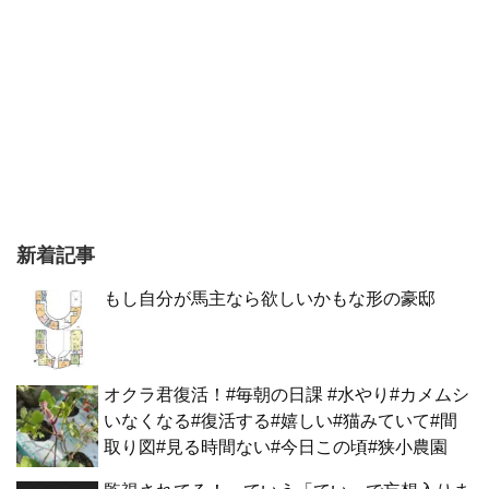
新着記事
もし自分が馬主なら欲しいかもな形の豪邸
オクラ君復活！#毎朝の日課 #水やり#カメムシ
いなくなる#復活する#嬉しい#猫みていて#間
取り図#見る時間ない#今日この頃#狭小農園