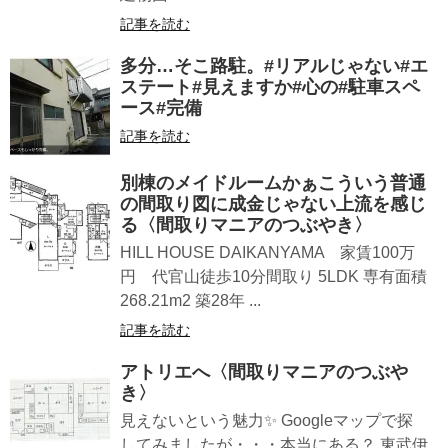
記事を読む
多分…そこ路駐。#リアルじゃない#エ
ステート#見えますか#心の#駐車スペ
ース#完備
記事を読む
別棟のメイドルームかぁこういう普通
の間取り図に成金じゃない上流を感じ
る〈間取りマニアのつぶやき〉
HILL HOUSE DAIKANYAMA 家賃100万
円 代官山徒歩10分間取り 5LDK 専有面積
268.21m2 築28年 ...
記事を読む
アトリエへ〈間取りマニアのつぶや
き〉
見えないという魅力✨ Googleマップで探
してみましたが・・・本当にある？ 東武伊