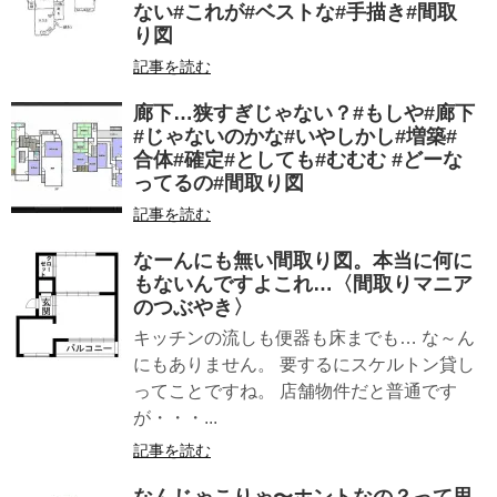
ない#これが#ベストな#手描き#間取
り図
記事を読む
廊下…狭すぎじゃない？#もしや#廊下
#じゃないのかな#いやしかし#増築#
合体#確定#としても#むむむ #どーな
ってるの#間取り図
記事を読む
なーんにも無い間取り図。本当に何に
もないんですよこれ…〈間取りマニア
のつぶやき〉
キッチンの流しも便器も床までも… な～ん
にもありません。 要するにスケルトン貸し
ってことですね。 店舗物件だと普通です
が・・・...
記事を読む