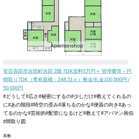
安芸高田市吉田町吉田 2階 7DK賃料5万円＋ 管理費等－円
間取り7DK（専有面積：248.31㎡）敷金/礼金100,000円 /
50,000円
#どうして#広さ#秘密にするの#少しだけ#教えてくれるの
に#あの階段#時空の歪み#落ちるのかな#便器の向き#あっ
てるのかな#芸術的#配管になるけど#教えて#アパマン画伯
#間取り図
共有: