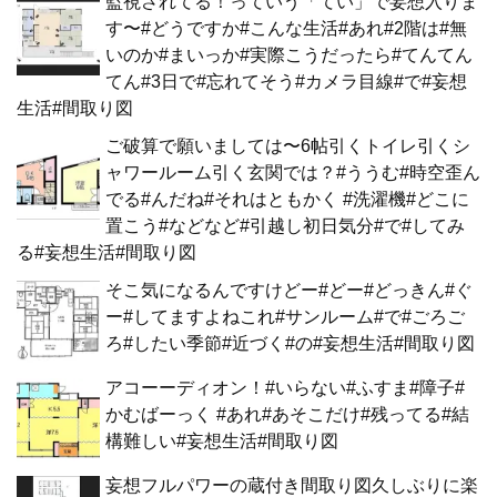
監視されてる！っていう「てい」で妄想入りま
す〜#どうですか#こんな生活#あれ#2階は#無
いのか#まいっか#実際こうだったら#てんてん
てん#3日で#忘れてそう#カメラ目線#で#妄想
生活#間取り図
ご破算で願いましては〜6帖引くトイレ引くシ
ャワールーム引く玄関では？#ううむ#時空歪ん
でる#んだね#それはともかく #洗濯機#どこに
置こう#などなど#引越し初日気分#で#してみ
る#妄想生活#間取り図
そこ気になるんですけどー#どー#どっきん#ぐ
ー#してますよねこれ#サンルーム#で#ごろご
ろ#したい季節#近づく#の#妄想生活#間取り図
アコーーディオン！#いらない#ふすま#障子#
かむばーっく #あれ#あそこだけ#残ってる#結
構難しい#妄想生活#間取り図
妄想フルパワーの蔵付き間取り図久しぶりに楽