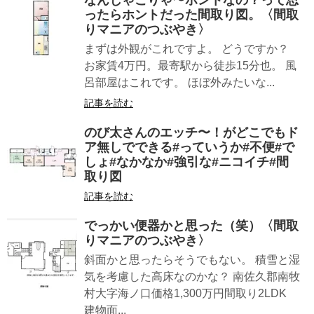
なんじゃこりゃ〜ホントなの？って思
ったらホントだった間取り図。〈間取
りマニアのつぶやき〉
まずは外観がこれですよ。 どうですか？
お家賃4万円。最寄駅から徒歩15分也。 風
呂部屋はこれです。 ほぼ外みたいな...
記事を読む
のび太さんのエッチ〜！がどこでもド
ア無しでできる#っていうか#不便#で
しょ#なかなか#強引な#ニコイチ#間
取り図
記事を読む
でっかい便器かと思った（笑）〈間取
りマニアのつぶやき〉
斜面かと思ったらそうでもない。 積雪と湿
気を考慮した高床なのかな？ 南佐久郡南牧
村大字海ノ口価格1,300万円間取り2LDK
建物面...