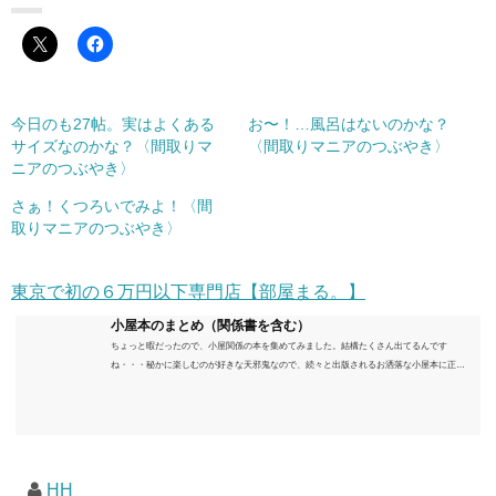
今日のも27帖。実はよくある
お〜！…風呂はないのかな？
サイズなのかな？〈間取りマ
〈間取りマニアのつぶやき〉
ニアのつぶやき〉
さぁ！くつろいでみよ！〈間
取りマニアのつぶやき〉
東京で初の６万円以下専門店【部屋まる。】
小屋本のまとめ（関係書を含む）
ちょっと暇だったので、小屋関係の本を集めてみました。結構たくさん出てるんです
ね・・・秘かに楽しむのが好きな天邪鬼なので、続々と出版されるお洒落な小屋本に正直
うんざりしていますが、日々の読書＆数年後すっかりブームが去ったころにゆっくりと楽
しむためのメモです。発行年順に並べてみました。こうしてみると結構面白いですね～※
★印は読書済。★の数はおすすめ度合い（MAX★★★）※2018.6.25現在（随時更新/漏れが
あれば教えていただけると嬉しいです）ムック～発行年順小屋ライフ 小屋を活用した素敵
なライフスタイルムック: 63...
HH