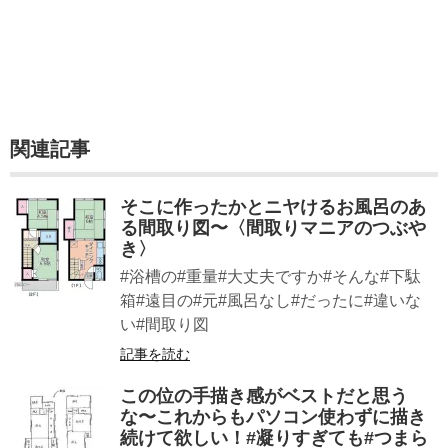
関連記事
そこに作ったかとニヤけるお風呂のあ
る間取り図〜〈間取りマニアのつぶや
き〉
#浴槽の#重量#大丈夫ですか#そんな#下駄
箱#遠目の#元#風呂なし#だったに#違いな
い#間取り図
記事を読む
この位の手描き感がベストだと思う
な〜これからもパソコン使わずに描き
続けて欲しい！#凝りすぎても#つまら