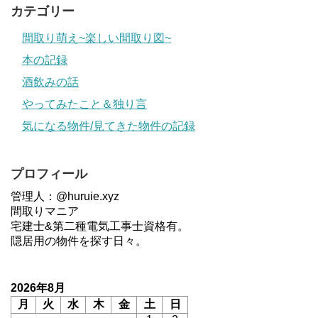
カテゴリー
間取り萌え~楽しい間取り図~
本の記録
酒飲みの話
やってみたこと＆独り言
気になる物件/見てきた物件の記録
プロフィール
管理人：@huruie.xyz
間取りマニア
宅建士&第二種電気工事士資格有。
隠居用の物件を探す日々。
2026年8月
月
火
水
木
金
土
日