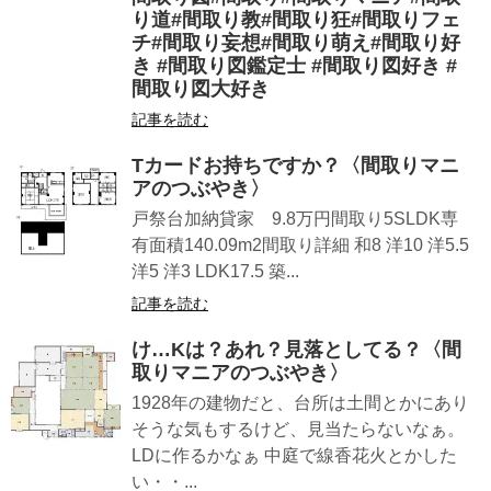
り道#間取り教#間取り狂#間取りフェ
チ#間取り妄想#間取り萌え#間取り好
き #間取り図鑑定士 #間取り図好き #
間取り図大好き
記事を読む
Tカードお持ちですか？〈間取りマニ
アのつぶやき〉
戸祭台加納貸家 9.8万円間取り5SLDK専
有面積140.09m2間取り詳細 和8 洋10 洋5.5
洋5 洋3 LDK17.5 築...
記事を読む
け…Kは？あれ？見落としてる？〈間
取りマニアのつぶやき〉
1928年の建物だと、台所は土間とかにあり
そうな気もするけど、見当たらないなぁ。
LDに作るかなぁ 中庭で線香花火とかした
い・・...