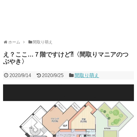
ホーム
間取り萌え
え？ここ…７階ですけど⁈〈間取りマニアのつ
ぶやき〉
2020/9/14
2020/9/25
間取り萌え