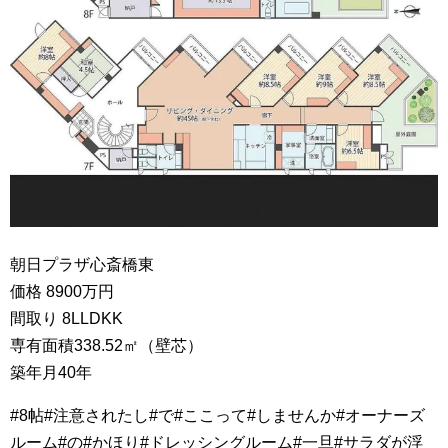
朝日プラザ心斎橋東
価格 8900万円
間取り 8LLDKK
専有面積338.52㎡（壁芯）
築年月40年
#8帖#注意されたし#で#ここって#しませんか#オーナーズ
ルーム#の#かほり#ドレッシングルーム#一旦#サラダが浮