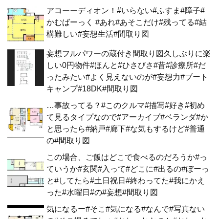
アコーーディオン！#いらない#ふすま#障子#
かむばーっく #あれ#あそこだけ#残ってる#結
構難しい#妄想生活#間取り図
妄想フルパワーの蔵付き間取り図久しぶりに楽
しい0円物件#ほんと#ひさびさ#昔#診療所#だ
ったみたい#よく見えないのが#妄想力#ブート
キャンプ#18DK#間取り図
…事故ってる？#このクルマ#描写#好き#初め
て見るタイプなので#アーカイブ#ベランダ#か
と思ったら#納戸#廊下#な気もするけど#普通
の#間取り図
この場合、ご飯はどこで食べるのだろうか#っ
ていうか#玄関#入って#どこに#出るの#ぼーっ
と#してたら#土日祝日#終わってた#我にかえ
った#水曜日#の#妄想#間取り図
気になるー#そこ#気になる#なんで#写真ない