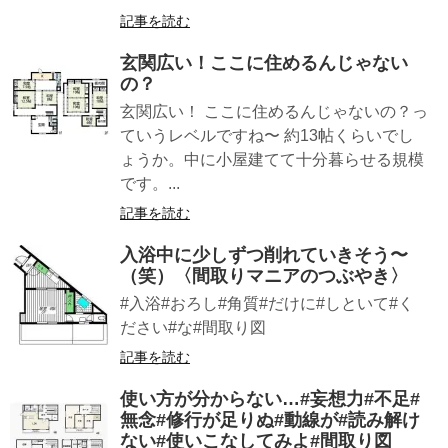
記事を読む
玄関広い！ここに住めるんじゃない
の？
玄関広い！ ここに住めるんじゃないの？っ
ていうレベルですね〜 約13帖くらいでし
ょうか。中に小屋建てて十分暮らせる規模
です。...
記事を読む
入浴中に少しずつ削れていきそう〜
（笑）〈間取りマニアのつぶやき〉
#入浴#おろし#角質#だけに#しといて#く
ださい#な#間取り図
記事を読む
使い方が分からない…#妄想力#不足#
無念#修行が足りぬ#動線が#読み解け
ない#使いこなしてみよ#間取り図