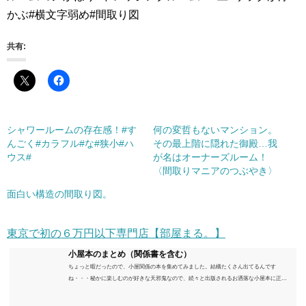
かぶ#横文字弱め#間取り図
共有:
シャワールームの存在感！#す
何の変哲もないマンション。
んごく#カラフル#な#狭小#ハ
その最上階に隠れた御殿…我
ウス#
が名はオーナーズルーム！
〈間取りマニアのつぶやき〉
面白い構造の間取り図。
東京で初の６万円以下専門店【部屋まる。】
小屋本のまとめ（関係書を含む）
ちょっと暇だったので、小屋関係の本を集めてみました。結構たくさん出てるんです
ね・・・秘かに楽しむのが好きな天邪鬼なので、続々と出版されるお洒落な小屋本に正直
うんざりしていますが、日々の読書＆数年後すっかりブームが去ったころにゆっくりと楽
しむためのメモです。発行年順に並べてみました。こうしてみると結構面白いですね～※