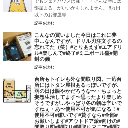
でもシェアハウスは嫌・・・そんな時には
部屋まる。がいいかもしれません。 6万円
以下のお部屋専...
記事を読む
こんなの買いました今日はこれに夢
中…なんですが、ドリル刃注文するの
忘れてた（笑）#とりあえず#エアドリ
ル#楽しんで#終了#ミニボール盤#開
封の儀
記事を読む
台所もトイレも外な間取り図。一応台
所にはトタン屋根あるっぽいですが、
雨の日は賑やかだろうな〜・ちょっと
妄想生活してます〜思ったより楽しめ
そうですが…やっぱり冬の朝は辛いで
すねぇ・あ〜使用不可が気になる！#
使用不可#嫌いです#貸すなら#全部#
お願いします#アウトドア派#向けの#
間取り図#間取り#間取りマニア#間取