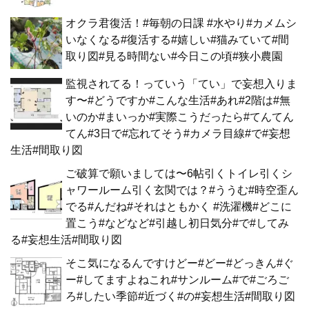
オクラ君復活！#毎朝の日課 #水やり#カメムシ
いなくなる#復活する#嬉しい#猫みていて#間
取り図#見る時間ない#今日この頃#狭小農園
監視されてる！っていう「てい」で妄想入りま
す〜#どうですか#こんな生活#あれ#2階は#無
いのか#まいっか#実際こうだったら#てんてん
てん#3日で#忘れてそう#カメラ目線#で#妄想
生活#間取り図
ご破算で願いましては〜6帖引くトイレ引くシ
ャワールーム引く玄関では？#ううむ#時空歪ん
でる#んだね#それはともかく #洗濯機#どこに
置こう#などなど#引越し初日気分#で#してみ
る#妄想生活#間取り図
そこ気になるんですけどー#どー#どっきん#ぐ
ー#してますよねこれ#サンルーム#で#ごろご
ろ#したい季節#近づく#の#妄想生活#間取り図