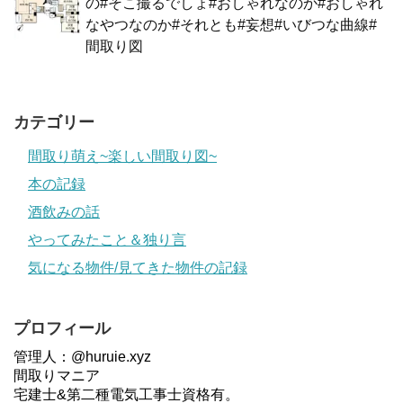
の#そこ撮るでしょ#おしゃれなのか#おしゃれ
なやつなのか#それとも#妄想#いびつな曲線#
間取り図
カテゴリー
間取り萌え~楽しい間取り図~
本の記録
酒飲みの話
やってみたこと＆独り言
気になる物件/見てきた物件の記録
プロフィール
管理人：@huruie.xyz
間取りマニア
宅建士&第二種電気工事士資格有。