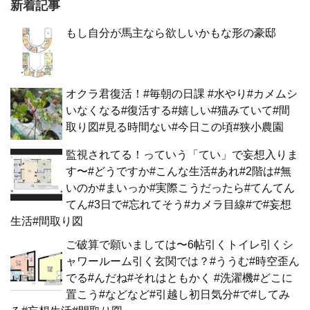
新着記事
もし自分が馬主なら欲しいかもな形の豪邸
オクラ君復活！#毎朝の日課 #水やり#カメムシ
いなくなる#復活する#嬉しい#猫みていて#間
取り図#見る時間ない#今日この頃#狭小農園
監視されてる！っていう「てい」で妄想入りま
す〜#どうですか#こんな生活#あれ#2階は#無
いのか#まいっか#実際こうだったら#てんてん
てん#3日で#忘れてそう#カメラ目線#で#妄想
生活#間取り図
ご破算で願いましては〜6帖引くトイレ引くシ
ャワールーム引く玄関では？#ううむ#時空歪ん
でる#んだね#それはともかく #洗濯機#どこに
置こう#などなど#引越し初日気分#で#してみ