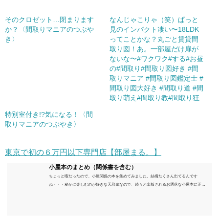
そのクロゼット…閉まります
なんじゃこりゃ（笑）ぱっと
か？〈間取りマニアのつぶや
見のインパクト凄い〜18LDK
き〉
ってことかな？丸ごと賃貸間
取り図！あ。一部屋だけ扉が
ないな〜#ワクワク#する#お昼
の#間取り#間取り図好き #間
取りマニア #間取り図鑑定士 #
間取り図大好き #間取り道 #間
取り萌え#間取り教#間取り狂
特別室付き!?気になる！〈間
取りマニアのつぶやき〉
東京で初の６万円以下専門店【部屋まる。】
小屋本のまとめ（関係書を含む）
ちょっと暇だったので、小屋関係の本を集めてみました。結構たくさん出てるんです
ね・・・秘かに楽しむのが好きな天邪鬼なので、続々と出版されるお洒落な小屋本に正直
うんざりしていますが、日々の読書＆数年後すっかりブームが去ったころにゆっくりと楽
しむためのメモです。発行年順に並べてみました。こうしてみると結構面白いですね～※
★印は読書済。★の数はおすすめ度合い（MAX★★★）※2018.6.25現在（随時更新/漏れが
あれば教えていただけると嬉しいです）ムック～発行年順小屋ライフ 小屋を活用した素敵