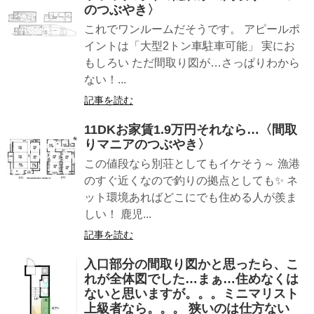
のつぶやき〉
これでワンルームだそうです。 アピールポ
イントは「大型2トン車駐車可能」 実にお
もしろい ただ間取り図が…さっぱりわから
ない！...
記事を読む
11DKお家賃1.9万円それなら…〈間取
りマニアのつぶやき〉
この値段なら別荘としてもイケそう～ 漁港
のすぐ近くなので釣りの拠点としても✨ ネ
ット環境あればどこにでも住める人が羨ま
しい！ 鹿児...
記事を読む
入口部分の間取り図かと思ったら、こ
れが全体図でした…まぁ…住めなくは
ないと思いますが。。。ミニマリスト
上級者なら。。。 狭いのは仕方ない