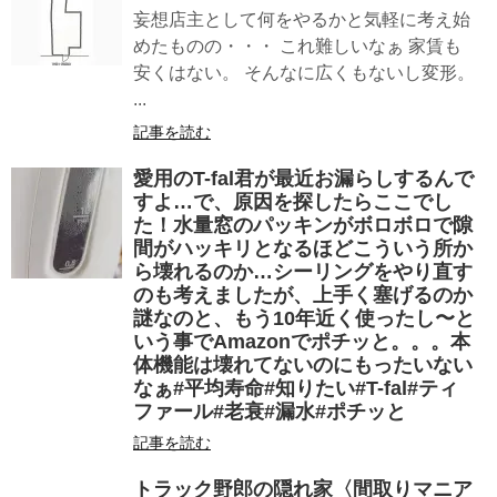
妄想店主として何をやるかと気軽に考え始
めたものの・・・ これ難しいなぁ 家賃も
安くはない。 そんなに広くもないし変形。
...
記事を読む
愛用のT-fal君が最近お漏らしするんで
すよ…で、原因を探したらここでし
た！水量窓のパッキンがボロボロで隙
間がハッキリとなるほどこういう所か
ら壊れるのか…シーリングをやり直す
のも考えましたが、上手く塞げるのか
謎なのと、もう10年近く使ったし〜と
いう事でAmazonでポチッと。。。本
体機能は壊れてないのにもったいない
なぁ#平均寿命#知りたい#T-fal#ティ
ファール#老衰#漏水#ポチッと
記事を読む
トラック野郎の隠れ家〈間取りマニア