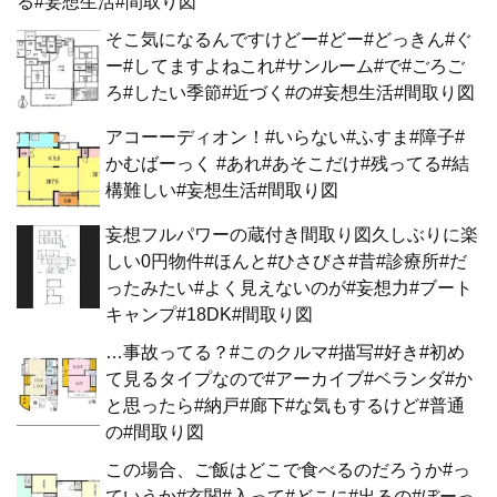
る#妄想生活#間取り図
そこ気になるんですけどー#どー#どっきん#ぐ
ー#してますよねこれ#サンルーム#で#ごろご
ろ#したい季節#近づく#の#妄想生活#間取り図
アコーーディオン！#いらない#ふすま#障子#
かむばーっく #あれ#あそこだけ#残ってる#結
構難しい#妄想生活#間取り図
妄想フルパワーの蔵付き間取り図久しぶりに楽
しい0円物件#ほんと#ひさびさ#昔#診療所#だ
ったみたい#よく見えないのが#妄想力#ブート
キャンプ#18DK#間取り図
…事故ってる？#このクルマ#描写#好き#初め
て見るタイプなので#アーカイブ#ベランダ#か
と思ったら#納戸#廊下#な気もするけど#普通
の#間取り図
この場合、ご飯はどこで食べるのだろうか#っ
ていうか#玄関#入って#どこに#出るの#ぼーっ