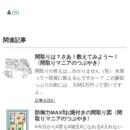
なライフスタイルムック: 63...
HH
関連記事
間取りは？さあ！数えてみよう〜！
〈間取りマニアのつぶやき〉
間取りの答えは…分かりません（笑） 水屋
って一部屋に数えるんですか～？ この豪邸
っぷりの割には、 3,681万円って安いです
よ...
記事を読む
防御力MAX⁈お堀付きの間取り図〈間
取りマニアのつぶやき〉
#今日から#君も#城主#になれる#入れない