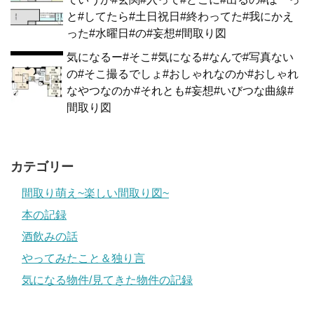
と#してたら#土日祝日#終わってた#我にかえ
った#水曜日#の#妄想#間取り図
気になるー#そこ#気になる#なんで#写真ない
の#そこ撮るでしょ#おしゃれなのか#おしゃれ
なやつなのか#それとも#妄想#いびつな曲線#
間取り図
カテゴリー
間取り萌え~楽しい間取り図~
本の記録
酒飲みの話
やってみたこと＆独り言
気になる物件/見てきた物件の記録