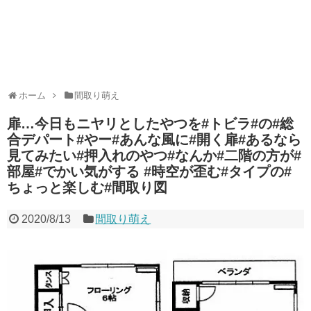
ホーム
間取り萌え
扉…今日もニヤリとしたやつを#トビラ#の#総
合デパート#やー#あんな風に#開く扉#あるなら
見てみたい#押入れのやつ#なんか#二階の方が#
部屋#でかい気がする #時空が歪む#タイプの#
ちょっと楽しむ#間取り図
2020/8/13
間取り萌え