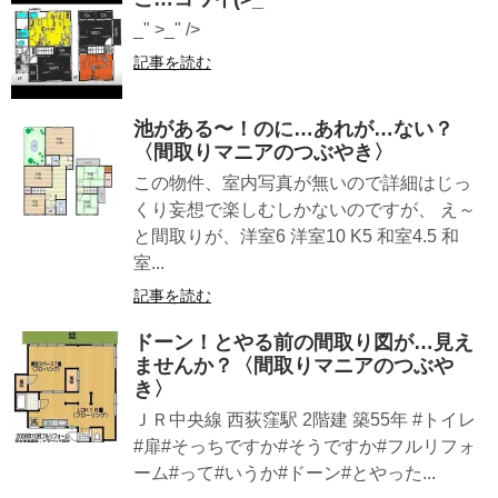
_" >_" />
記事を読む
池がある〜！のに…あれが…ない？
〈間取りマニアのつぶやき〉
この物件、室内写真が無いので詳細はじっ
くり妄想で楽しむしかないのですが、 え～
と間取りが、洋室6 洋室10 K5 和室4.5 和
室...
記事を読む
ドーン！とやる前の間取り図が…見え
ませんか？〈間取りマニアのつぶや
き〉
ＪＲ中央線 西荻窪駅 2階建 築55年 #トイレ
#扉#そっちですか#そうですか#フルリフォ
ーム#って#いうか#ドーン#とやった...