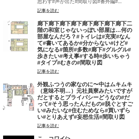
思わず#声が出た#間取り図#番外編#...
記事を読む
廊下廊下廊下廊下廊下廊下廊下廊下二
階の和室じゃないっぽい部屋は…何の
部屋なんだろ？#トイレは#充実#なん
て#書いてあるか#分からない#けど#
気になる#箇所#多数#廊下#グルグル#
歩きたい#考え事#する時#歩いちゃう
#タイプ#むきの#間取り図
記事を読む
外観ふつうの家なのに〜中はムキムキ
（意味不明…）元社員寮みたいですが
だとするとプライバシーどうなの#だ
って#そう思ったんだもの#脱ぐとすご
い#みたいな#住むためなら#買いずら
い#とりあえず#妄想生活#間取り図
記事を読む
こ…コワイ(>_