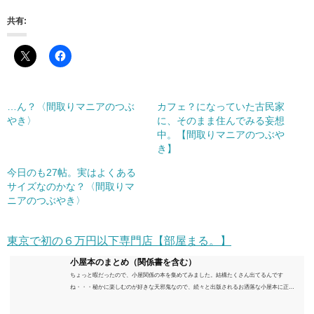
共有:
…ん？〈間取りマニアのつぶ
カフェ？になっていた古民家
やき〉
に、そのまま住んでみる妄想
中。【間取りマニアのつぶや
き】
今日のも27帖。実はよくある
サイズなのかな？〈間取りマ
ニアのつぶやき〉
東京で初の６万円以下専門店【部屋まる。】
小屋本のまとめ（関係書を含む）
ちょっと暇だったので、小屋関係の本を集めてみました。結構たくさん出てるんです
ね・・・秘かに楽しむのが好きな天邪鬼なので、続々と出版されるお洒落な小屋本に正直
うんざりしていますが、日々の読書＆数年後すっかりブームが去ったころにゆっくりと楽
しむためのメモです。発行年順に並べてみました。こうしてみると結構面白いですね～※