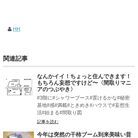
HH
関連記事
なんかイイ！ちょっと住んできます！
もちろん妄想ですけど〜〈間取りマニ
アのつぶやき〉
#3階に#シャワーブース#置けるかな#秘密
基地#感#満載#ときめき#ハウスで#妄想生
活#始まる#間取り図
記事を読む
今年は突然の干柿ブーム到来美味い昔