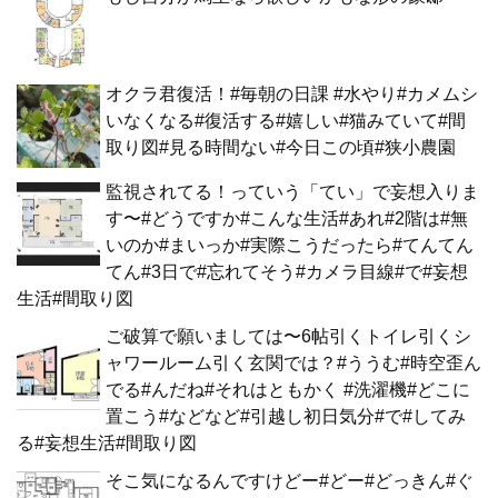
オクラ君復活！#毎朝の日課 #水やり#カメムシ
いなくなる#復活する#嬉しい#猫みていて#間
取り図#見る時間ない#今日この頃#狭小農園
監視されてる！っていう「てい」で妄想入りま
す〜#どうですか#こんな生活#あれ#2階は#無
いのか#まいっか#実際こうだったら#てんてん
てん#3日で#忘れてそう#カメラ目線#で#妄想
生活#間取り図
ご破算で願いましては〜6帖引くトイレ引くシ
ャワールーム引く玄関では？#ううむ#時空歪ん
でる#んだね#それはともかく #洗濯機#どこに
置こう#などなど#引越し初日気分#で#してみ
る#妄想生活#間取り図
そこ気になるんですけどー#どー#どっきん#ぐ