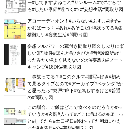
ー#してますよねこれ#サンルーム#で#ごろご
ろ#したい季節#近づく#の#妄想生活#間取り図
アコーーディオン！#いらない#ふすま#障子#
かむばーっく #あれ#あそこだけ#残ってる#結
構難しい#妄想生活#間取り図
妄想フルパワーの蔵付き間取り図久しぶりに楽
しい0円物件#ほんと#ひさびさ#昔#診療所#だ
ったみたい#よく見えないのが#妄想力#ブート
キャンプ#18DK#間取り図
…事故ってる？#このクルマ#描写#好き#初め
て見るタイプなので#アーカイブ#ベランダ#か
と思ったら#納戸#廊下#な気もするけど#普通
の#間取り図
この場合、ご飯はどこで食べるのだろうか#っ
ていうか#玄関#入って#どこに#出るの#ぼーっ
と#してたら#土日祝日#終わってた#我にかえ
った#水曜日#の#妄想#間取り図