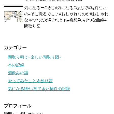
気になるー#そこ#気になる#なんで#写真ない
の#そこ撮るでしょ#おしゃれなのか#おしゃれ
なやつなのか#それとも#妄想#いびつな曲線#
間取り図
カテゴリー
間取り萌え~楽しい間取り図~
本の記録
酒飲みの話
やってみたこと＆独り言
気になる物件/見てきた物件の記録
プロフィール
管理人：@huruie.xyz