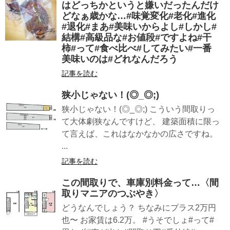
はどっちかというと嫌いだったんだけ
どなぁ歳かな…#味覚変化#老化#進化
#退化#まあ#美味いからよし#しかし#
結構#高級品な#お値段#ですよね#干
柿#って#食べ比べ#してみたい#一番
美味いのは#どれなんだろう
記事を読む
狭小じゃない！(◎_◎;)
狭小じゃない！(◎_◎;) こういう間取りっ
て大体劇狭なんですけど、 建築面積に限っ
て言えば、これはなかなかの広さですね。
...
記事を読む
この間取りで、車庫別料金って…〈間
取りマニアのつぶやき〉
どうなんでしょう？ ちなみにプラス2万円
也〜 お家賃は6.2万。 #うそでしょ#って#