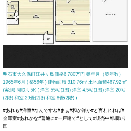
明石市大久保町江井ヶ島価格6,780万円 築年月（築年数）
1965年6月 ( 築56年 ) 建物面積 310.76m² 土地面積467.92m²
(実測) 間取り5K ( 洋室 55帖(1階) 洋室 4.5帖(1階) 洋室 20帖
(2階) 和室 29畳(2階) 和室 8畳(2階) )
#あれも#洋室#なんですね#まぁ#和か洋か#と言われれば#
金庫室#あれかな#普通に#一戸建て#として#販売中#間取り
図