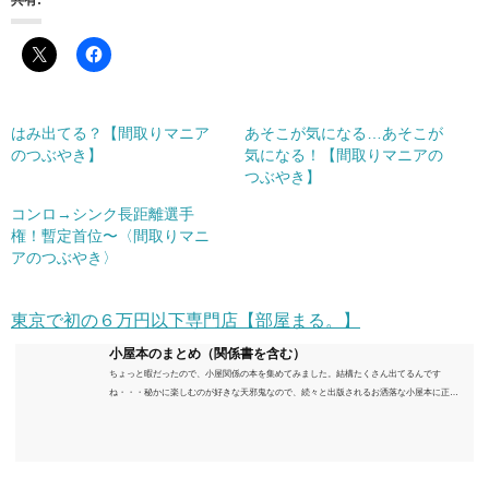
共有:
はみ出てる？【間取りマニア
あそこが気になる…あそこが
のつぶやき】
気になる！【間取りマニアの
つぶやき】
コンロ→シンク長距離選手
権！暫定首位〜〈間取りマニ
アのつぶやき〉
東京で初の６万円以下専門店【部屋まる。】
小屋本のまとめ（関係書を含む）
ちょっと暇だったので、小屋関係の本を集めてみました。結構たくさん出てるんです
ね・・・秘かに楽しむのが好きな天邪鬼なので、続々と出版されるお洒落な小屋本に正直
うんざりしていますが、日々の読書＆数年後すっかりブームが去ったころにゆっくりと楽
しむためのメモです。発行年順に並べてみました。こうしてみると結構面白いですね～※
★印は読書済。★の数はおすすめ度合い（MAX★★★）※2018.6.25現在（随時更新/漏れが
あれば教えていただけると嬉しいです）ムック～発行年順小屋ライフ 小屋を活用した素敵
なライフスタイルムック: 63...