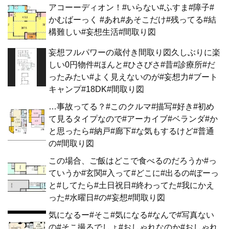
アコーーディオン！#いらない#ふすま#障子#
かむばーっく #あれ#あそこだけ#残ってる#結
構難しい#妄想生活#間取り図
妄想フルパワーの蔵付き間取り図久しぶりに楽
しい0円物件#ほんと#ひさびさ#昔#診療所#だ
ったみたい#よく見えないのが#妄想力#ブート
キャンプ#18DK#間取り図
…事故ってる？#このクルマ#描写#好き#初め
て見るタイプなので#アーカイブ#ベランダ#か
と思ったら#納戸#廊下#な気もするけど#普通
の#間取り図
この場合、ご飯はどこで食べるのだろうか#っ
ていうか#玄関#入って#どこに#出るの#ぼーっ
と#してたら#土日祝日#終わってた#我にかえ
った#水曜日#の#妄想#間取り図
気になるー#そこ#気になる#なんで#写真ない
の#そこ撮るでしょ#おしゃれなのか#おしゃれ