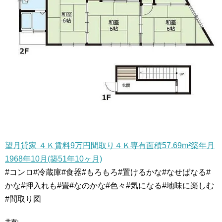
望月貸家 ４Ｋ賃料9万円間取り４Ｋ専有面積57.69m²築年月
1968年10月(築51年10ヶ月)
#コンロ#冷蔵庫#食器#もろもろ#置けるかな#なせばなる#
かな#押入れも#畳#なのかな#色々#気になる#地味に楽しむ
#間取り図