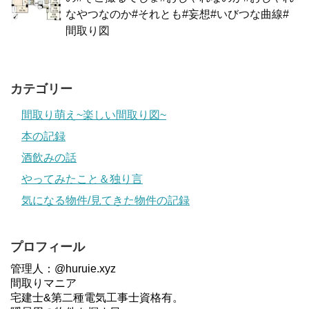
なやつなのか#それとも#妄想#いびつな曲線#
間取り図
カテゴリー
間取り萌え~楽しい間取り図~
本の記録
酒飲みの話
やってみたこと＆独り言
気になる物件/見てきた物件の記録
プロフィール
管理人：@huruie.xyz
間取りマニア
宅建士&第二種電気工事士資格有。