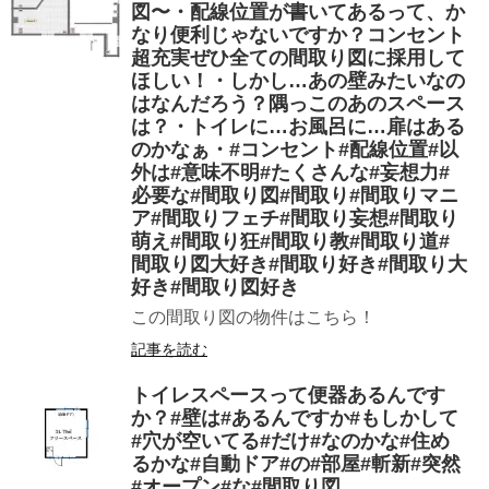
図〜・配線位置が書いてあるって、か
なり便利じゃないですか？コンセント
超充実ぜひ全ての間取り図に採用して
ほしい！・しかし…あの壁みたいなの
はなんだろう？隅っこのあのスペース
は？・トイレに…お風呂に…扉はある
のかなぁ・#コンセント#配線位置#以
外は#意味不明#たくさんな#妄想力#
必要な#間取り図#間取り#間取りマニ
ア#間取りフェチ#間取り妄想#間取り
萌え#間取り狂#間取り教#間取り道#
間取り図大好き#間取り好き#間取り大
好き#間取り図好き
この間取り図の物件はこちら！
記事を読む
トイレスペースって便器あるんです
か？#壁は#あるんですか#もしかして
#穴が空いてる#だけ#なのかな#住め
るかな#自動ドア#の#部屋#斬新#突然
#オープン#な#間取り図