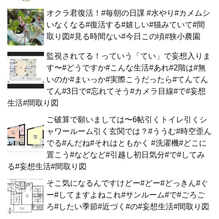
オクラ君復活！#毎朝の日課 #水やり#カメムシ
いなくなる#復活する#嬉しい#猫みていて#間
取り図#見る時間ない#今日この頃#狭小農園
監視されてる！っていう「てい」で妄想入りま
す〜#どうですか#こんな生活#あれ#2階は#無
いのか#まいっか#実際こうだったら#てんてん
てん#3日で#忘れてそう#カメラ目線#で#妄想
生活#間取り図
ご破算で願いましては〜6帖引くトイレ引くシ
ャワールーム引く玄関では？#ううむ#時空歪ん
でる#んだね#それはともかく #洗濯機#どこに
置こう#などなど#引越し初日気分#で#してみ
る#妄想生活#間取り図
そこ気になるんですけどー#どー#どっきん#ぐ
ー#してますよねこれ#サンルーム#で#ごろご
ろ#したい季節#近づく#の#妄想生活#間取り図