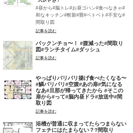
#昼から#脳トレ#お昼ゴハン#食べなきゃ#
和なキッチン#斬新#畳#ベトベト#不安な#
間取り図
記事を読む
パックンチョ〜！ #腹減った#間取り
図#ランチタイム#ダッシュ
記事を読む
やっぱりパリパリ揚げ食べたくなる〜
#鱗パリパリ#空腹#あの扉#気になる
なあ#旦那が帰ってきたから #そこの
扉から#って#脳内昼ドラ#放送中#間
取り図
記事を読む
浴槽が普通に収まってたらつまらない
フェチにはたまらない？?間取り