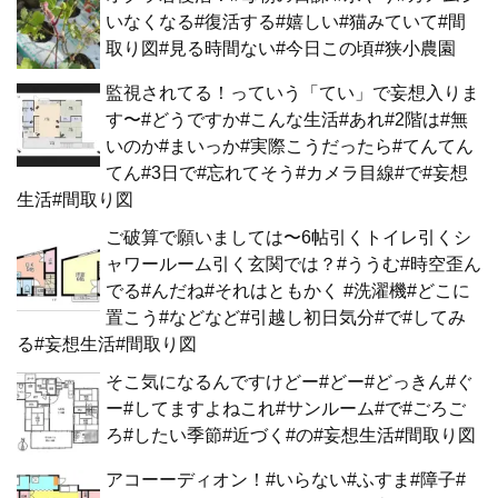
いなくなる#復活する#嬉しい#猫みていて#間
取り図#見る時間ない#今日この頃#狭小農園
監視されてる！っていう「てい」で妄想入りま
す〜#どうですか#こんな生活#あれ#2階は#無
いのか#まいっか#実際こうだったら#てんてん
てん#3日で#忘れてそう#カメラ目線#で#妄想
生活#間取り図
ご破算で願いましては〜6帖引くトイレ引くシ
ャワールーム引く玄関では？#ううむ#時空歪ん
でる#んだね#それはともかく #洗濯機#どこに
置こう#などなど#引越し初日気分#で#してみ
る#妄想生活#間取り図
そこ気になるんですけどー#どー#どっきん#ぐ
ー#してますよねこれ#サンルーム#で#ごろご
ろ#したい季節#近づく#の#妄想生活#間取り図
アコーーディオン！#いらない#ふすま#障子#