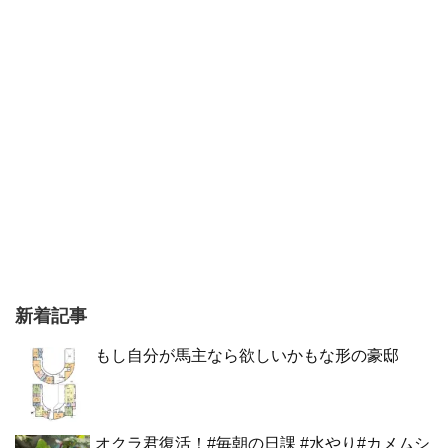
新着記事
もし自分が馬主なら欲しいかもな形の豪邸
オクラ君復活！#毎朝の日課 #水やり#カメムシ