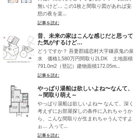
無いけど… この1枚と間取り図があれば妄
想の夜を楽...
記事を読む
昔、未来の家はこんな感じだと思って
た気がするけど…
どうですか？ 吾妻郡嬬恋村大字鎌原鬼の泉
水 価格1,580万円間取り2LDK 土地面積
791.0m2（登記）建物面積172.05m...
記事を読む
やっぱり湯船は欲しいよね〜なんて、
～間取り萌え～
やっぱり湯船は欲しいよね〜 なんて、深く
考えずにお部屋探しの条件に入れちゃうか
ら、こんな間取りが生まれちゃうんですよ
ぉ… 入って...
記事を読む