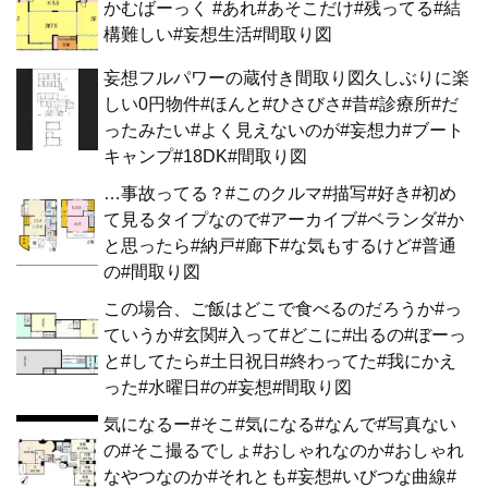
かむばーっく #あれ#あそこだけ#残ってる#結
構難しい#妄想生活#間取り図
妄想フルパワーの蔵付き間取り図久しぶりに楽
しい0円物件#ほんと#ひさびさ#昔#診療所#だ
ったみたい#よく見えないのが#妄想力#ブート
キャンプ#18DK#間取り図
…事故ってる？#このクルマ#描写#好き#初め
て見るタイプなので#アーカイブ#ベランダ#か
と思ったら#納戸#廊下#な気もするけど#普通
の#間取り図
この場合、ご飯はどこで食べるのだろうか#っ
ていうか#玄関#入って#どこに#出るの#ぼーっ
と#してたら#土日祝日#終わってた#我にかえ
った#水曜日#の#妄想#間取り図
気になるー#そこ#気になる#なんで#写真ない
の#そこ撮るでしょ#おしゃれなのか#おしゃれ
なやつなのか#それとも#妄想#いびつな曲線#