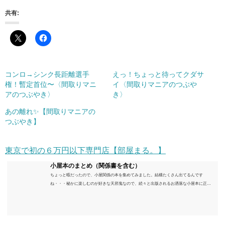
共有:
コンロ→シンク長距離選手
えっ！ちょっと待ってクダサ
権！暫定首位〜〈間取りマニ
イ〈間取りマニアのつぶや
アのつぶやき〉
き〉
あの離れ✨【間取りマニアの
つぶやき】
東京で初の６万円以下専門店【部屋まる。】
小屋本のまとめ（関係書を含む）
ちょっと暇だったので、小屋関係の本を集めてみました。結構たくさん出てるんです
ね・・・秘かに楽しむのが好きな天邪鬼なので、続々と出版されるお洒落な小屋本に正直
うんざりしていますが、日々の読書＆数年後すっかりブームが去ったころにゆっくりと楽
しむためのメモです。発行年順に並べてみました。こうしてみると結構面白いですね～※
★印は読書済。★の数はおすすめ度合い（MAX★★★）※2018.6.25現在（随時更新/漏れが
あれば教えていただけると嬉しいです）ムック～発行年順小屋ライフ 小屋を活用した素敵