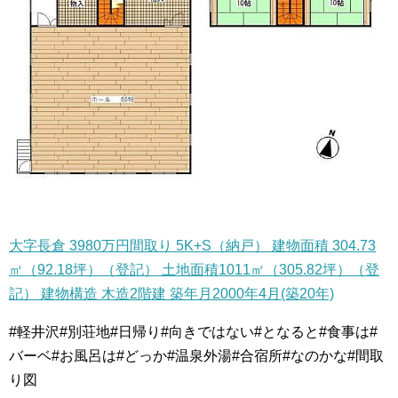
大字長倉 3980万円間取り 5K+S（納戸） 建物面積 304.73
㎡（92.18坪）（登記） 土地面積1011㎡（305.82坪）（登
記） 建物構造 木造2階建 築年月2000年4月(築20年)
#軽井沢#別荘地#日帰り#向きではない#となると#食事は#
バーベ#お風呂は#どっか#温泉外湯#合宿所#なのかな#間取
り図