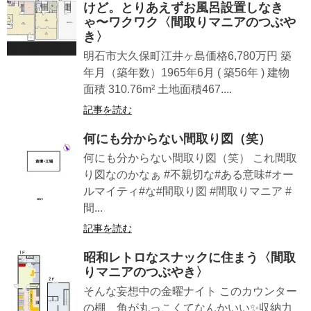
けど。とりあえずお風呂設置しなき
ゃ〜ワクワク〈間取りマニアのつぶや
き〉
明石市大久保町江井ヶ島価格6,780万円 築
年月（築年数）1965年6月 ( 築56年 ) 建物
面積 310.76m² 土地面積467....
記事を読む
何にも分からない間取り図（笑）
何にも分からない間取り図（笑） これ間取
り図なのかなぁ #不親切な#ある意味#オー
ルマイティ#な#間取り図 #間取りマニア #
間...
記事を読む
昭和レトロなスナックに住まう〈間取
りマニアのつぶやき〉
そんな妄想中の金曜ナイト このカウンター
の棚、角が丸っこくてなんかいい✨収納力