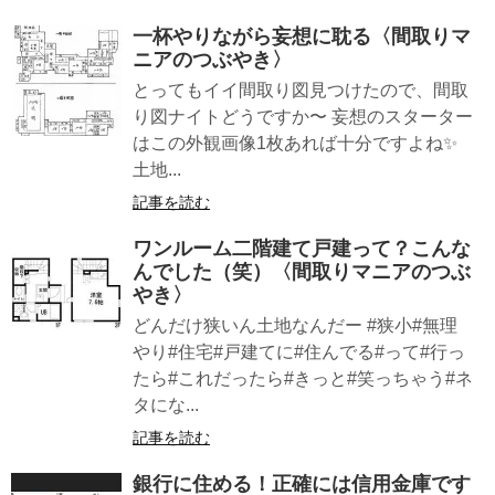
一杯やりながら妄想に耽る〈間取りマ
ニアのつぶやき〉
とってもイイ間取り図見つけたので、間取
り図ナイトどうですか〜 妄想のスターター
はこの外観画像1枚あれば十分ですよね✨
土地...
記事を読む
ワンルーム二階建て戸建って？こんな
んでした（笑）〈間取りマニアのつぶ
やき〉
どんだけ狭いん土地なんだー #狭小#無理
やり#住宅#戸建てに#住んでる#って#行っ
たら#これだったら#きっと#笑っちゃう#ネ
タにな...
記事を読む
銀行に住める！正確には信用金庫です