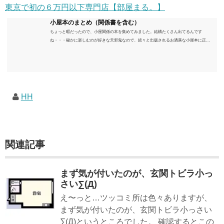
東京で初の６万円以下専門店【部屋まる。】
小屋本のまとめ（関係書を含む）
ちょっと暇だったので、小屋関係の本を集めてみました。結構たくさん出てるんです
ね・・・秘かに楽しむのが好きな天邪鬼なので、続々と出版されるお洒落な小屋本に正直
うんざりしていますが、日々の読書＆数年後すっかりブームが去ったころにゆっくりと楽
しむためのメモです。発行年順に並べてみました。こうしてみると結構面白いですね～※
★印は読書済。★の数はおすすめ度合い（MAX★★★）※2018.6.25現在（随時更新/漏れが
あれば教えていただけると嬉しいです）ムック～発行年順小屋ライフ 小屋を活用した素敵
なライフスタイルムック: 63...
HH
関連記事
まず気が付いたのが、玄関トビラ小っ
さい∑(Д)
え〜っと…ツッコミ所は色々ありますが、
まず気が付いたのが、玄関トビラ小っさい
∑(Д)というところでした。 確認するとこの