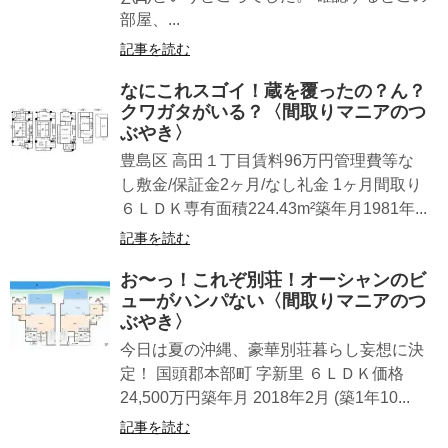
部屋、...
記事を読む
なにこれスゴイ！蔵を覆ったの？ん？
クワガタがいる？〈間取りマニアのつ
ぶやき〉
豊島区 高田１丁目賃料96万円管理費等な
し敷金/保証金2ヶ月/なし礼金 1ヶ月間取り
６ＬＤＫ専有面積224.43m²築年月1981年...
記事を読む
お〜っ！これぞ別荘！オーシャンのビ
ューがハンパない〈間取りマニアのつ
ぶやき〉
今日は夏の沖縄、豪華別荘暮らし妄想に決
定！ 国頭郡本部町 字新里 ６ＬＤＫ価格
24,500万円築年月 2018年2月 (築1年10...
記事を読む