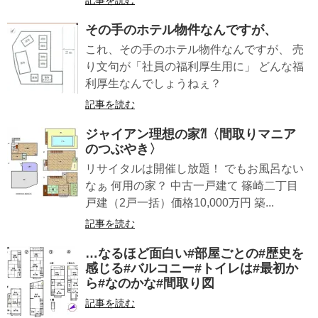
その手のホテル物件なんですが、
これ、その手のホテル物件なんですが、 売
り文句が「社員の福利厚生用に」 どんな福
利厚生なんでしょうねぇ？
記事を読む
ジャイアン理想の家⁈〈間取りマニア
のつぶやき〉
リサイタルは開催し放題！ でもお風呂ない
なぁ 何用の家？ 中古一戸建て 篠崎二丁目
戸建（2戸一括）価格10,000万円 築...
記事を読む
…なるほど面白い#部屋ごとの#歴史を
感じる#バルコニー#トイレは#最初か
ら#なのかな#間取り図
記事を読む