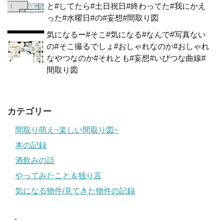
と#してたら#土日祝日#終わってた#我にかえ
った#水曜日#の#妄想#間取り図
気になるー#そこ#気になる#なんで#写真ない
の#そこ撮るでしょ#おしゃれなのか#おしゃれ
なやつなのか#それとも#妄想#いびつな曲線#
間取り図
カテゴリー
間取り萌え~楽しい間取り図~
本の記録
酒飲みの話
やってみたこと＆独り言
気になる物件/見てきた物件の記録