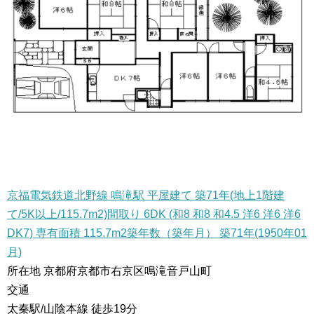
京福電気鉄道北野線 鳴滝駅 平屋建て 築71年(地上1階建
て/5K以上/115.7m2)間取り 6DK (和8 和8 和4.5 洋6 洋6 洋6
DK7) 専有面積 115.7m2築年数（築年月） 築71年(1950年01
月)
所在地 京都府京都市右京区鳴滝音戸山町
交通
太秦駅/山陰本線 徒歩19分