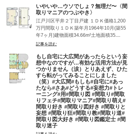
いやいや…ウソでしょ？無理だ〜〈間
取りマニアのつぶやき〉
江戸川区平井２丁目戸建 １ＤＫ価格1,200
万円間取り１ＤＫ築年月1964年10月(築55
年7ヶ月)建物面積34.66m²土地面積35....
記事を読む
もし自宅に大広間があったらという妄
想中なのですが…有効な活用方法が見
つかりません（涙）とりあえず、ひた
すら転がってみることにしました
（笑）#大広間#もしも#自宅に#あっ
たなら#さあ#どうする#妄想力#トレ
ーニング#用#間取り図 #間取り#間取
りフェチ#間取りマニア#間取り萌え#
間取り好き #間取り図好き #間取りと
妄想 #間取り狂#間取り教#間取り道#
間取り図大好き #間取り図鑑定士 #間
取り迷子
記事を読む