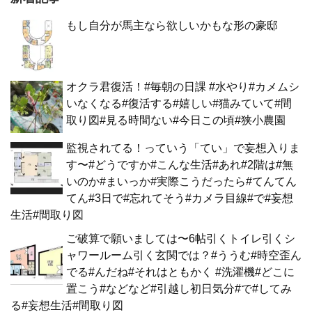
もし自分が馬主なら欲しいかもな形の豪邸
オクラ君復活！#毎朝の日課 #水やり#カメムシ
いなくなる#復活する#嬉しい#猫みていて#間
取り図#見る時間ない#今日この頃#狭小農園
監視されてる！っていう「てい」で妄想入りま
す〜#どうですか#こんな生活#あれ#2階は#無
いのか#まいっか#実際こうだったら#てんてん
てん#3日で#忘れてそう#カメラ目線#で#妄想
生活#間取り図
ご破算で願いましては〜6帖引くトイレ引くシ
ャワールーム引く玄関では？#ううむ#時空歪ん
でる#んだね#それはともかく #洗濯機#どこに
置こう#などなど#引越し初日気分#で#してみ
る#妄想生活#間取り図