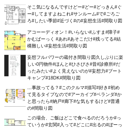
そこ気になるんですけどー#どー#どっきん#ぐ
ー#してますよねこれ#サンルーム#で#ごろご
ろ#したい季節#近づく#の#妄想生活#間取り図
アコーーディオン！#いらない#ふすま#障子#
かむばーっく #あれ#あそこだけ#残ってる#結
構難しい#妄想生活#間取り図
妄想フルパワーの蔵付き間取り図久しぶりに楽
しい0円物件#ほんと#ひさびさ#昔#診療所#だ
ったみたい#よく見えないのが#妄想力#ブート
キャンプ#18DK#間取り図
…事故ってる？#このクルマ#描写#好き#初め
て見るタイプなので#アーカイブ#ベランダ#か
と思ったら#納戸#廊下#な気もするけど#普通
の#間取り図
この場合、ご飯はどこで食べるのだろうか#っ
ていうか#玄関#入って#どこに#出るの#ぼーっ