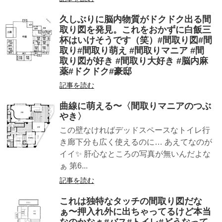
久しぶりに脳内物質がドクドク出る間
取り図を発見。これをおかずに白飯三
杯はいけそうです（笑）#間取り図#間
取り#間取り萌え #間取りマニア #間
取り図が好き #間取り大好き #脳内麻
薬#ドクドク#豪邸
記事を読む
曲線に萌える〜〈間取りマニアのつぶ
やき〉
この壁なければデッドスペースなトイレ行
き廊下分も広く使えるのに… あえてなのが
イイ✨ 肝心なところの写真が無いんだよな
ぁ 第6...
記事を読む
これは独特なタッチの間取り図だな
ぁ〜押入れ外に出ちゃってるけど本当