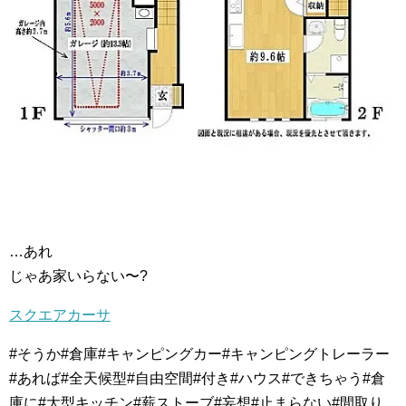
…あれ
じゃあ家いらない〜?
スクエアカーサ
#そうか#倉庫#キャンピングカー#キャンピングトレーラー
#あれば#全天候型#自由空間#付き#ハウス#できちゃう#倉
庫に#大型キッチン#薪ストーブ#妄想#止まらない#間取り