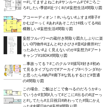
ー#してますよねこれ#サンルーム#で#ごろご
ろ#したい季節#近づく#の#妄想生活#間取り図
アコーーディオン！#いらない#ふすま#障子#
かむばーっく #あれ#あそこだけ#残ってる#結
構難しい#妄想生活#間取り図
妄想フルパワーの蔵付き間取り図久しぶりに楽
しい0円物件#ほんと#ひさびさ#昔#診療所#だ
ったみたい#よく見えないのが#妄想力#ブート
キャンプ#18DK#間取り図
…事故ってる？#このクルマ#描写#好き#初め
て見るタイプなので#アーカイブ#ベランダ#か
と思ったら#納戸#廊下#な気もするけど#普通
の#間取り図
この場合、ご飯はどこで食べるのだろうか#っ
ていうか#玄関#入って#どこに#出るの#ぼーっ
と#してたら#土日祝日#終わってた#我にかえ
った#水曜日#の#妄想#間取り図