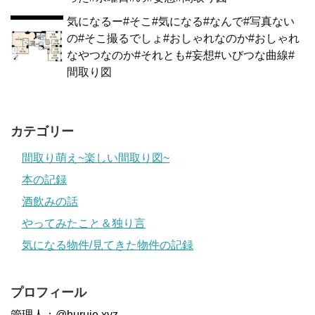
気になるー#そこ#気になる#なんで#写真ない
の#そこ撮るでしょ#おしゃれなのか#おしゃれ
なやつなのか#それとも#妄想#いびつな曲線#
間取り図
カテゴリー
間取り萌え~楽しい間取り図~
本の記録
酒飲みの話
やってみたこと＆独り言
気になる物件/見てきた物件の記録
プロフィール
管理人：@huruie.xyz