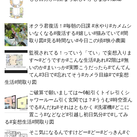
オクラ君復活！#毎朝の日課 #水やり#カメムシ
いなくなる#復活する#嬉しい#猫みていて#間
取り図#見る時間ない#今日この頃#狭小農園
監視されてる！っていう「てい」で妄想入りま
す〜#どうですか#こんな生活#あれ#2階は#無
いのか#まいっか#実際こうだったら#てんてん
てん#3日で#忘れてそう#カメラ目線#で#妄想
生活#間取り図
ご破算で願いましては〜6帖引くトイレ引くシ
ャワールーム引く玄関では？#ううむ#時空歪ん
でる#んだね#それはともかく #洗濯機#どこに
置こう#などなど#引越し初日気分#で#してみ
る#妄想生活#間取り図
そこ気になるんですけどー#どー#どっきん#ぐ