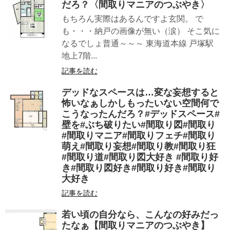
だろ？〈間取りマニアのつぶやき〉
もちろん実際はあるんですよ玄関。 で
も・・・納戸の画像が無い（涙） そこ気に
なるでしょ普通～～～ 東海道本線 戸塚駅
地上7階...
記事を読む
デッドなスペースは…変な妄想すると
怖いなぁしかしもったいない空間何で
こうなったんだろ？#デッドスペース#
壁を#ぶち破りたい#間取り図#間取り
#間取りマニア#間取りフェチ#間取り
萌え#間取り妄想#間取り教#間取り狂
#間取り道#間取り図大好き #間取り好
き#間取り図好き#間取り好き#間取り
大好き
記事を読む
若い頃の自分なら、こんなの好みだっ
たなぁ【間取りマニアのつぶやき】