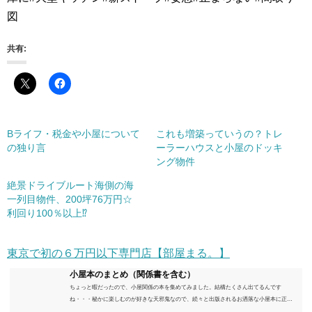
図
共有:
Bライフ・税金や小屋について
これも増築っていうの？トレ
の独り言
ーラーハウスと小屋のドッキ
ング物件
絶景ドライブルート海側の海
一列目物件、200坪76万円☆
利回り100％以上⁉
東京で初の６万円以下専門店【部屋まる。】
小屋本のまとめ（関係書を含む）
ちょっと暇だったので、小屋関係の本を集めてみました。結構たくさん出てるんです
ね・・・秘かに楽しむのが好きな天邪鬼なので、続々と出版されるお洒落な小屋本に正直
うんざりしていますが、日々の読書＆数年後すっかりブームが去ったころにゆっくりと楽