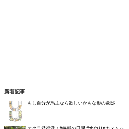
新着記事
もし自分が馬主なら欲しいかもな形の豪邸
オクラ君復活！#毎朝の日課 #水やり#カメムシ