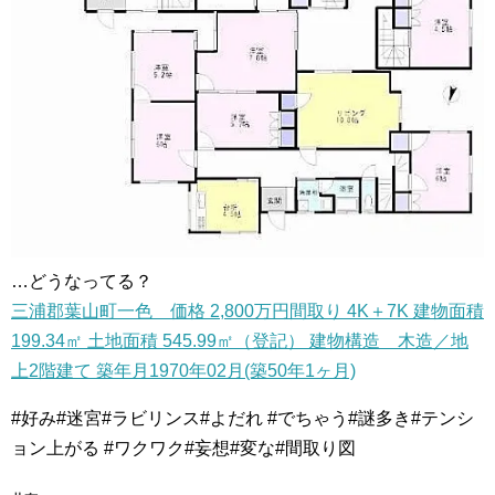
…どうなってる？
三浦郡葉山町一色 価格 2,800万円間取り 4K＋7K 建物面積
199.34㎡ 土地面積 545.99㎡（登記） 建物構造 木造／地
上2階建て 築年月1970年02月(築50年1ヶ月)
#好み#迷宮#ラビリンス#よだれ #でちゃう#謎多き#テンシ
ョン上がる #ワクワク#妄想#変な#間取り図