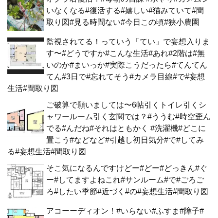
いなくなる#復活する#嬉しい#猫みていて#間
取り図#見る時間ない#今日この頃#狭小農園
監視されてる！っていう「てい」で妄想入りま
す〜#どうですか#こんな生活#あれ#2階は#無
いのか#まいっか#実際こうだったら#てんてん
てん#3日で#忘れてそう#カメラ目線#で#妄想
生活#間取り図
ご破算で願いましては〜6帖引くトイレ引くシ
ャワールーム引く玄関では？#ううむ#時空歪ん
でる#んだね#それはともかく #洗濯機#どこに
置こう#などなど#引越し初日気分#で#してみ
る#妄想生活#間取り図
そこ気になるんですけどー#どー#どっきん#ぐ
ー#してますよねこれ#サンルーム#で#ごろご
ろ#したい季節#近づく#の#妄想生活#間取り図
アコーーディオン！#いらない#ふすま#障子#