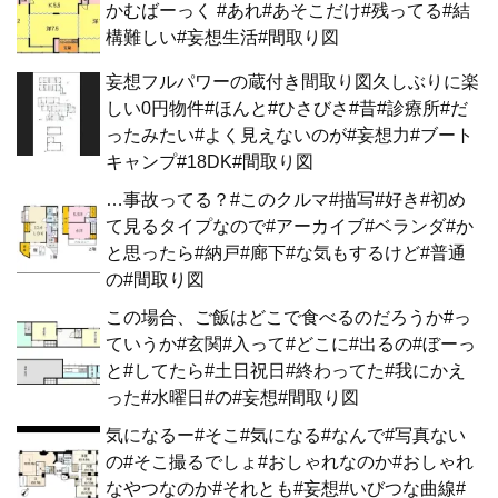
かむばーっく #あれ#あそこだけ#残ってる#結
構難しい#妄想生活#間取り図
妄想フルパワーの蔵付き間取り図久しぶりに楽
しい0円物件#ほんと#ひさびさ#昔#診療所#だ
ったみたい#よく見えないのが#妄想力#ブート
キャンプ#18DK#間取り図
…事故ってる？#このクルマ#描写#好き#初め
て見るタイプなので#アーカイブ#ベランダ#か
と思ったら#納戸#廊下#な気もするけど#普通
の#間取り図
この場合、ご飯はどこで食べるのだろうか#っ
ていうか#玄関#入って#どこに#出るの#ぼーっ
と#してたら#土日祝日#終わってた#我にかえ
った#水曜日#の#妄想#間取り図
気になるー#そこ#気になる#なんで#写真ない
の#そこ撮るでしょ#おしゃれなのか#おしゃれ
なやつなのか#それとも#妄想#いびつな曲線#