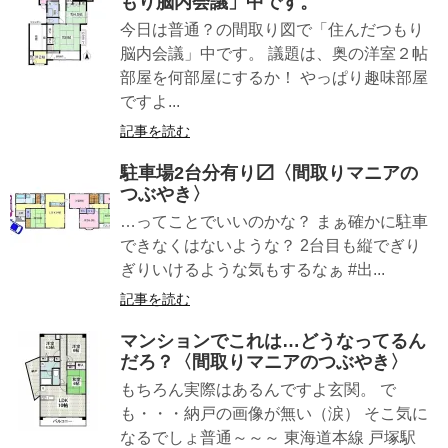
もり脳内会議」中です。
今日は普通？の間取り図で「住んだつもり
脳内会議」中です。 議題は、奥の洋室２帖
部屋を何部屋にするか！ やっぱり趣味部屋
ですよ...
記事を読む
駐車場2台分有り〼〈間取りマニアの
つぶやき〉
…ってことでいいのかな？ まぁ確かに駐車
できなくはないような？ 2台目も縦でぎり
ぎりいけるような気もするなぁ #出...
記事を読む
マンションでこれは…どうなってるん
だろ？〈間取りマニアのつぶやき〉
もちろん実際はあるんですよ玄関。 で
も・・・納戸の画像が無い（涙） そこ気に
なるでしょ普通～～～ 東海道本線 戸塚駅