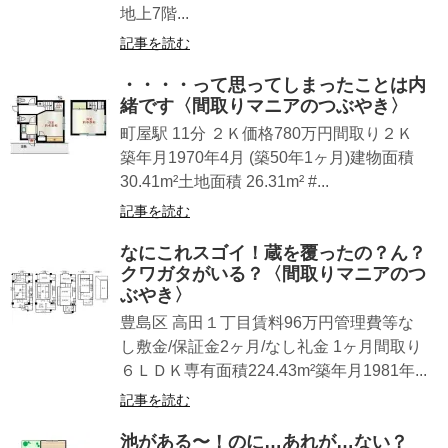
地上7階...
記事を読む
・・・・って思ってしまったことは内
緒です〈間取りマニアのつぶやき〉
町屋駅 11分 ２Ｋ価格780万円間取り２Ｋ
築年月1970年4月 (築50年1ヶ月)建物面積
30.41m²土地面積 26.31m² #...
記事を読む
なにこれスゴイ！蔵を覆ったの？ん？
クワガタがいる？〈間取りマニアのつ
ぶやき〉
豊島区 高田１丁目賃料96万円管理費等な
し敷金/保証金2ヶ月/なし礼金 1ヶ月間取り
６ＬＤＫ専有面積224.43m²築年月1981年...
記事を読む
池がある〜！のに…あれが…ない？