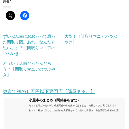
共有:
ずいぶん前におおっって思っ
大型！〈間取りマニアのつぶ
た間取り図。あれ、なんだと
やき〉
思います？〈間取りマニアの
つぶやき〉
どういう店舗だったんだろ
う？【間取りマニアのつぶや
き】
東京で初の６万円以下専門店【部屋まる。】
小屋本のまとめ（関係書を含む）
ちょっと暇だったので、小屋関係の本を集めてみました。結構たくさん出てるんです
ね・・・秘かに楽しむのが好きな天邪鬼なので、続々と出版されるお洒落な小屋本に正直
うんざりしていますが、日々の読書＆数年後すっかりブームが去ったころにゆっくりと楽
しむためのメモです。発行年順に並べてみました。こうしてみると結構面白いですね～※
★印は読書済。★の数はおすすめ度合い（MAX★★★）※2018.6.25現在（随時更新/漏れが