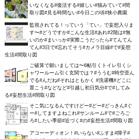
いなくなる#復活する#嬉しい#猫みていて#間
取り図#見る時間ない#今日この頃#狭小農園
監視されてる！っていう「てい」で妄想入りま
す〜#どうですか#こんな生活#あれ#2階は#無
いのか#まいっか#実際こうだったら#てんてん
てん#3日で#忘れてそう#カメラ目線#で#妄想
生活#間取り図
ご破算で願いましては〜6帖引くトイレ引くシ
ャワールーム引く玄関では？#ううむ#時空歪ん
でる#んだね#それはともかく #洗濯機#どこに
置こう#などなど#引越し初日気分#で#してみ
る#妄想生活#間取り図
そこ気になるんですけどー#どー#どっきん#ぐ
ー#してますよねこれ#サンルーム#で#ごろご
ろ#したい季節#近づく#の#妄想生活#間取り図
アコーーディオン！#いらない#ふすま#障子#