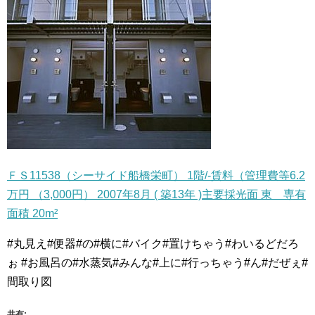
ＦＳ11538（シーサイド船橋栄町） 1階/-賃料（管理費等6.2
万円 （3,000円） 2007年8月 ( 築13年 )主要採光面 東 専有
面積 20m²
#丸見え#便器#の#横に#バイク#置けちゃう#わいるどだろ
ぉ #お風呂の#水蒸気#みんな#上に#行っちゃう#ん#だぜぇ#
間取り図
共有: