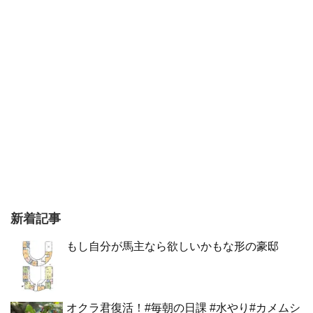
新着記事
もし自分が馬主なら欲しいかもな形の豪邸
オクラ君復活！#毎朝の日課 #水やり#カメムシ