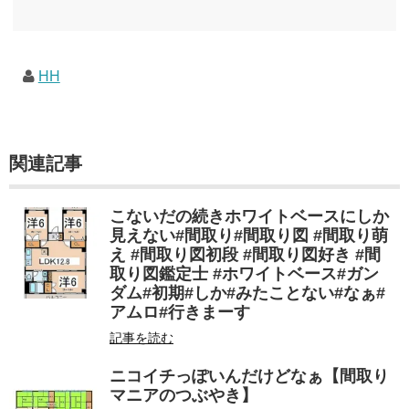
しむためのメモです。発行年順に並べてみました。こうしてみると結構面白いですね～※
★印は読書済。★の数はおすすめ度合い（MAX★★★）※2018.6.25現在（随時更新/漏れが
あれば教えていただけると嬉しいです）ムック～発行年順小屋ライフ 小屋を活用した素敵
なライフスタイルムック: 63...
HH
関連記事
こないだの続きホワイトベースにしか
見えない#間取り#間取り図 #間取り萌
え #間取り図初段 #間取り図好き #間
取り図鑑定士 #ホワイトベース#ガン
ダム#初期#しか#みたことない#なぁ#
アムロ#行きまーす
記事を読む
ニコイチっぽいんだけどなぁ【間取り
マニアのつぶやき】