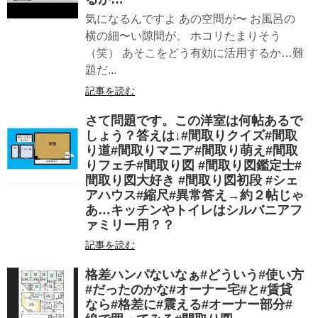
気になるんですよ あの空間が〜 お風呂の
横の細〜い隙間が。 ホコリたまりそう
（笑） あそこをどう有効に活用するか…難
題だ...
記事を読む
さて問題です。この洋室は何帖あるで
しょう？答えは↓#間取りクイズ#間取
り道#間取りマニア#間取り萌え#間取
りフェチ#間取り図 #間取り図鑑定士#
間取り図大好き #間取り図初段 #シェ
アハウス#縮尺#異常答え→約２帖じゃ
あ…キッチンやトイレはシルバニアフ
ァミリー用？？
記事を読む
格差ハンパないなぁ#どういう#使い方
#だったのかな#オーナー宅#と#賃貸
なら#格差に#震える#オーナー部分#