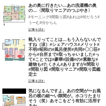
あの奥に行きたい…あの洗濯機の奥
の…〈間取りマニアのつぶやき〉
#モーニング#間取り図#あれは#何だろう#
うーむ#分からん
記事を読む
靴入りってことは…もう入らないんで
すね（涙）#シェアハウス#メリット#
不明#昭和の#風呂便所#共同#〇〇荘#
から#台所まで#取っちゃいました#っ
て#ことでは#豪華#設備#の#素敵な#
建物も#たくさん#ありますが#間取り
#間取り図 #間取りマニア#間取り図鑑
定士
記事を読む
気になるんですよ。あの空間が〜お風
呂の横の細〜い隙間が。ホコリたまり
そう（笑）あそこをどう有効に活用す
るか…