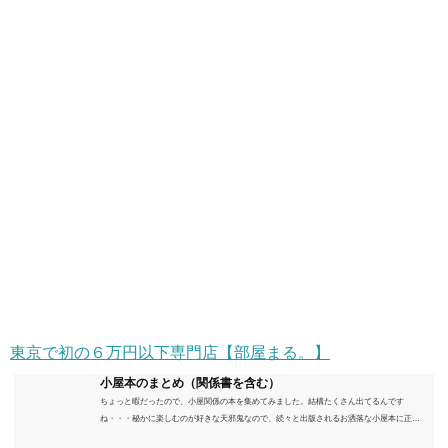
東京で初の６万円以下専門店【部屋まる。】
小屋本のまとめ（関係書を含む）
ちょっと暇だったので、小屋関係の本を集めてみました。結構たくさん出てるんです
ね・・・秘かに楽しむのが好きな天邪鬼なので、続々と出版されるお洒落な小屋本に正直
うんざりしていますが、日々の読書＆数年後すっかりブームが去ったころにゆっくりと楽