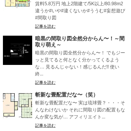
賃料5.8万円 地上2階建て/5K以上/80.98m2
違うか#いや#違くないか#ううむ#妄想遊び
#間取り図
記事を読む
暗黒の間取り図全然分からん〜！～間
取り萌え～
暗黒の間取り図全然分からん〜！ でもジー
ッと見てると何となく分かってくるよう
な… 見るんじゃない！感じるんだ︎!! 使い
終...
記事を読む
斬新な畳配置だな〜（笑）
斬新な畳配置だな〜 実は琉球畳？・・・そ
んなわけないか それに間取り図の配置もな
んか変な気が… アフィリエイト...
記事を読む