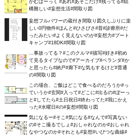
かむばーっく #あれ#あそこだけ#残ってる#結
構難しい#妄想生活#間取り図
妄想フルパワーの蔵付き間取り図久しぶりに楽
しい0円物件#ほんと#ひさびさ#昔#診療所#だ
ったみたい#よく見えないのが#妄想力#ブート
キャンプ#18DK#間取り図
…事故ってる？#このクルマ#描写#好き#初め
て見るタイプなので#アーカイブ#ベランダ#か
と思ったら#納戸#廊下#な気もするけど#普通
の#間取り図
この場合、ご飯はどこで食べるのだろうか#っ
ていうか#玄関#入って#どこに#出るの#ぼーっ
と#してたら#土日祝日#終わってた#我にかえ
った#水曜日#の#妄想#間取り図
気になるー#そこ#気になる#なんで#写真ない
の#そこ撮るでしょ#おしゃれなのか#おしゃれ
なやつなのか#それとも#妄想#いびつな曲線#