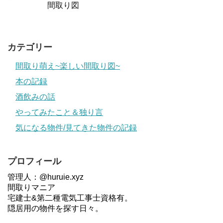
間取り図
カテゴリー
間取り萌え~楽しい間取り図~
本の記録
酒飲みの話
やってみたこと＆独り言
気になる物件/見てきた物件の記録
プロフィール
管理人：@huruie.xyz
間取りマニア
宅建士&第二種電気工事士資格有。
隠居用の物件を探す日々。