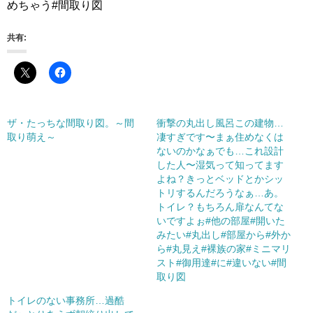
めちゃう#間取り図
共有:
ザ・たっちな間取り図。～間
衝撃の丸出し風呂この建物…
取り萌え～
凄すぎです〜まぁ住めなくは
ないのかなぁでも…これ設計
した人〜湿気って知ってます
よね？きっとベッドとかシッ
トリするんだろうなぁ…あ。
トイレ？もちろん扉なんてな
いですよぉ#他の部屋#開いた
みたい#丸出し#部屋から#外か
ら#丸見え#裸族の家#ミニマリ
スト#御用達#に#違いない#間
取り図
トイレのない事務所…過酷