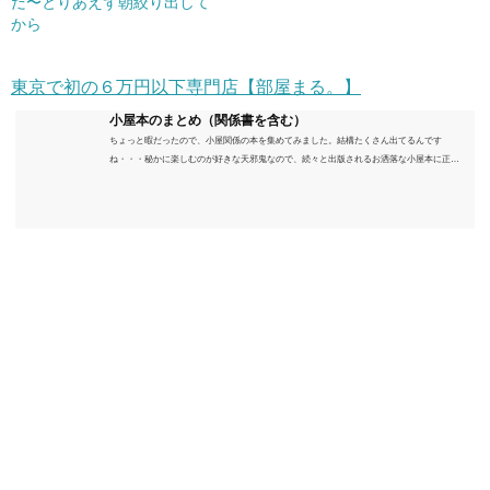
だ〜とりあえず朝絞り出して
から
東京で初の６万円以下専門店【部屋まる。】
小屋本のまとめ（関係書を含む）
ちょっと暇だったので、小屋関係の本を集めてみました。結構たくさん出てるんです
ね・・・秘かに楽しむのが好きな天邪鬼なので、続々と出版されるお洒落な小屋本に正直
うんざりしていますが、日々の読書＆数年後すっかりブームが去ったころにゆっくりと楽
しむためのメモです。発行年順に並べてみました。こうしてみると結構面白いですね～※
★印は読書済。★の数はおすすめ度合い（MAX★★★）※2018.6.25現在（随時更新/漏れが
あれば教えていただけると嬉しいです）ムック～発行年順小屋ライフ 小屋を活用した素敵
なライフスタイルムック: 63...