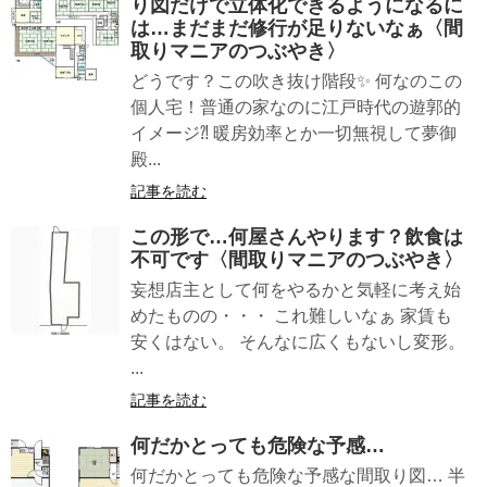
り図だけで立体化できるようになるに
は…まだまだ修行が足りないなぁ〈間
取りマニアのつぶやき〉
どうです？この吹き抜け階段✨ 何なのこの
個人宅！普通の家なのに江戸時代の遊郭的
イメージ⁈ 暖房効率とか一切無視して夢御
殿...
記事を読む
この形で…何屋さんやります？飲食は
不可です〈間取りマニアのつぶやき〉
妄想店主として何をやるかと気軽に考え始
めたものの・・・ これ難しいなぁ 家賃も
安くはない。 そんなに広くもないし変形。
...
記事を読む
何だかとっても危険な予感…
何だかとっても危険な予感な間取り図… 半