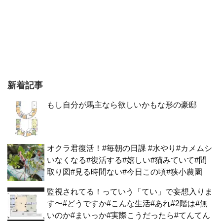
新着記事
もし自分が馬主なら欲しいかもな形の豪邸
オクラ君復活！#毎朝の日課 #水やり#カメムシ
いなくなる#復活する#嬉しい#猫みていて#間
取り図#見る時間ない#今日この頃#狭小農園
監視されてる！っていう「てい」で妄想入りま
す〜#どうですか#こんな生活#あれ#2階は#無
いのか#まいっか#実際こうだったら#てんてん