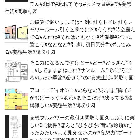
てん#3日で#忘れてそう#カメラ目線#で#妄想
生活#間取り図
ご破算で願いましては〜6帖引くトイレ引くシ
ャワールーム引く玄関では？#ううむ#時空歪ん
でる#んだね#それはともかく #洗濯機#どこに
置こう#などなど#引越し初日気分#で#してみ
る#妄想生活#間取り図
そこ気になるんですけどー#どー#どっきん#ぐ
ー#してますよねこれ#サンルーム#で#ごろご
ろ#したい季節#近づく#の#妄想生活#間取り図
アコーーディオン！#いらない#ふすま#障子#
かむばーっく #あれ#あそこだけ#残ってる#結
構難しい#妄想生活#間取り図
妄想フルパワーの蔵付き間取り図久しぶりに楽
しい0円物件#ほんと#ひさびさ#昔#診療所#だ
ったみたい#よく見えないのが#妄想力#ブート