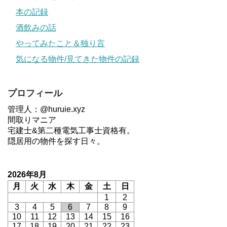
本の記録
酒飲みの話
やってみたこと＆独り言
気になる物件/見てきた物件の記録
プロフィール
管理人：@huruie.xyz
間取りマニア
宅建士&第二種電気工事士資格有。
隠居用の物件を探す日々。
2026年8月
月
火
水
木
金
土
日
1
2
3
4
5
6
7
8
9
10
11
12
13
14
15
16
17
18
19
20
21
22
23