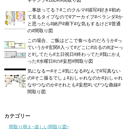
キャンプ#18DK#間取り図
…事故ってる？#このクルマ#描写#好き#初め
て見るタイプなので#アーカイブ#ベランダ#か
と思ったら#納戸#廊下#な気もするけど#普通
の#間取り図
この場合、ご飯はどこで食べるのだろうか#っ
ていうか#玄関#入って#どこに#出るの#ぼーっ
と#してたら#土日祝日#終わってた#我にかえ
った#水曜日#の#妄想#間取り図
気になるー#そこ#気になる#なんで#写真ない
の#そこ撮るでしょ#おしゃれなのか#おしゃれ
なやつなのか#それとも#妄想#いびつな曲線#
間取り図
カテゴリー
間取り萌え~楽しい間取り図~