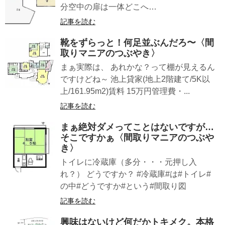
分空中の扉は一体どこへ…
記事を読む
靴をずらっと！何足並ぶんだろ〜〈間
取りマニアのつぶやき〉
まぁ実際は、 あれかな？って棚が見えるん
ですけどね～ 池上貸家(地上2階建て/5K以
上/161.95m2)賃料 15万円管理費・...
記事を読む
まぁ絶対ダメってことはないですが…
そこですかぁ〈間取りマニアのつぶや
き〉
トイレに冷蔵庫（多分・・・元押し入
れ？） どうですか？ #冷蔵庫#は#トイレ#
の中#どうですか#という#間取り図
記事を読む
興味はないけど何だかトキメク。本格