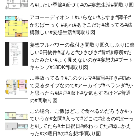
ろ#したい季節#近づく#の#妄想生活#間取り図
アコーーディオン！#いらない#ふすま#障子#
かむばーっく #あれ#あそこだけ#残ってる#結
構難しい#妄想生活#間取り図
妄想フルパワーの蔵付き間取り図久しぶりに楽
しい0円物件#ほんと#ひさびさ#昔#診療所#だ
ったみたい#よく見えないのが#妄想力#ブート
キャンプ#18DK#間取り図
…事故ってる？#このクルマ#描写#好き#初め
て見るタイプなので#アーカイブ#ベランダ#か
と思ったら#納戸#廊下#な気もするけど#普通
の#間取り図
この場合、ご飯はどこで食べるのだろうか#っ
ていうか#玄関#入って#どこに#出るの#ぼーっ
と#してたら#土日祝日#終わってた#我にかえ
った#水曜日#の#妄想#間取り図