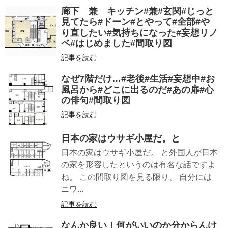
廊下 兼 キッチン#兼#玄関#じっと
見てたら#ドーン#とやって#全部#や
り直したい#気持ちになった#妄想リノ
ベ#はじめました#間取り図
記事を読む
なぜ7階だけ…#老後#生活#妄想中#お
風呂から#どこに出るのだ#あの扉#心
の俳句#間取り図
記事を読む
日本の家はウサギ小屋だ。と
日本の家はウサギ小屋だ。 と外国人が日本
の家を形容したというのは有名な話ですよ
ね。 この間取り図を見る限り、 自分には
ニワ...
記事を読む
なんか良い！何がいいのか分からんけ