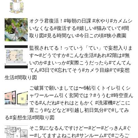
オクラ君復活！#毎朝の日課 #水やり#カメムシ
いなくなる#復活する#嬉しい#猫みていて#間
取り図#見る時間ない#今日この頃#狭小農園
監視されてる！っていう「てい」で妄想入りま
す〜#どうですか#こんな生活#あれ#2階は#無
いのか#まいっか#実際こうだったら#てんてん
てん#3日で#忘れてそう#カメラ目線#で#妄想
生活#間取り図
ご破算で願いましては〜6帖引くトイレ引くシ
ャワールーム引く玄関では？#ううむ#時空歪ん
でる#んだね#それはともかく #洗濯機#どこに
置こう#などなど#引越し初日気分#で#してみ
る#妄想生活#間取り図
そこ気になるんですけどー#どー#どっきん#ぐ
ー#してますよねこれ#サンルーム#で#ごろご