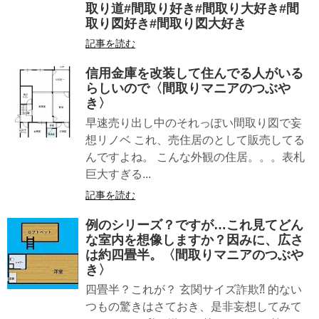
取り道#間取り好き#間取り大好き#間
取り図好き#間取り図大好き
記事を読む
信用金庫を改装して住んでる人がいる
らしいので〈間取りマニアのつぶや
き〉
早速売り出し中のそれっぽい間取り図で妄
想リノベ これ、売住居のとして販売してる
んですよね。 こんな外観の住居。。。表札
巨大すぎる...
記事を読む
例のシリーズ？ですが…これ見てどん
な室内を想像しますか？因みに、広さ
は約四畳半。〈間取りマニアのつぶや
き〉
四畳半？これが？ 玄関サイズ詐欺⁈ 的ない
つもの驚きはさておき、是非妄想してみて