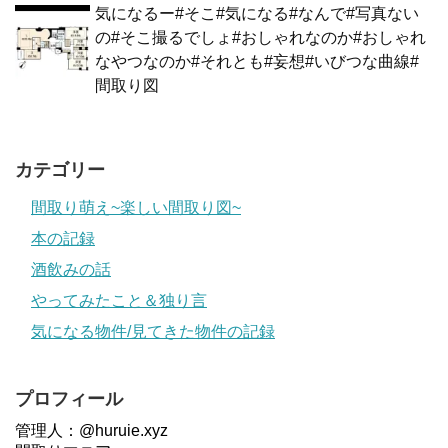
気になるー#そこ#気になる#なんで#写真ない
の#そこ撮るでしょ#おしゃれなのか#おしゃれ
なやつなのか#それとも#妄想#いびつな曲線#
間取り図
カテゴリー
間取り萌え~楽しい間取り図~
本の記録
酒飲みの話
やってみたこと＆独り言
気になる物件/見てきた物件の記録
プロフィール
管理人：@huruie.xyz