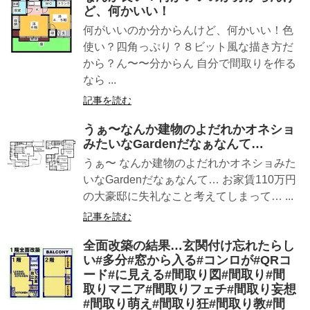
ど、何かいい！
何がいいのか分からんけど、何かいい！色
使い？四角っぷり？８ビット風な描き方だ
から？ん〜〜分からん 自分で間取りを作る
なら ...
記事を読む
うぁ〜なんか建物のよだれかオネショ
みたいなGardenだなぁなんて…
うぁ〜 なんか建物のよだれかオネショみた
いなGardenだなぁなんて… お家賃110万円
の大豪邸に失礼なこと考えてしまって… ...
記事を読む
全面改築の結果…玄関付け忘れたらし
い#多分#窓から入る#コンロが#QRコ
ード#に見える#間取り図#間取り#間
取りマニア#間取りフェチ#間取り妄想
#間取り萌え#間取り狂#間取り教#間