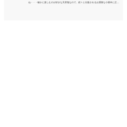
ね・・・秘かに楽しむのが好きな天邪鬼なので、続々と出版されるお洒落な小屋本に正直
うんざりしていますが、日々の読書＆数年後すっかりブームが去ったころにゆっくりと楽
しむためのメモです。発行年順に並べてみました。こうしてみると結構面白いですね～※
★印は読書済。★の数はおすすめ度合い（MAX★★★）※2018.6.25現在（随時更新/漏れが
あれば教えていただけると嬉しいです）ムック～発行年順小屋ライフ 小屋を活用した素敵
なライフスタイルムック: 63...