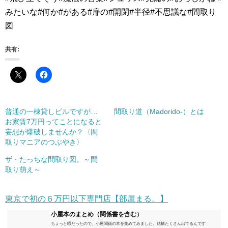
みたいな#何か#がある#扉の#開閉#半径#不思議な#間取り
図
共有:
普通の一棟貸しビルですが…
間取り道（Madorido-）とは
お家賃7万円ってことになると
妄想が爆破しませんか？〈間
取りマニアのつぶやき〉
ザ・たっちな間取り図。～間
取り萌え～
東京で初の６万円以下専門店【部屋まる。】
小屋本のまとめ（関係書を含む）
ちょっと暇だったので、小屋関係の本を集めてみました。結構たくさん出てるんです