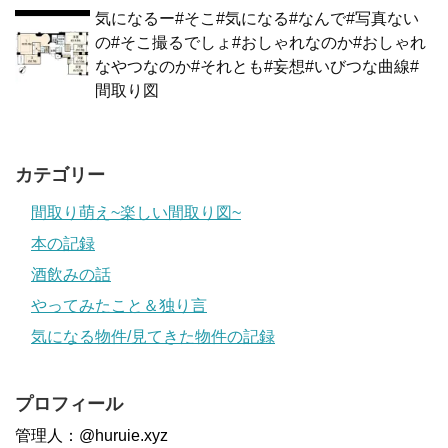
気になるー#そこ#気になる#なんで#写真ない
の#そこ撮るでしょ#おしゃれなのか#おしゃれ
なやつなのか#それとも#妄想#いびつな曲線#
間取り図
カテゴリー
間取り萌え~楽しい間取り図~
本の記録
酒飲みの話
やってみたこと＆独り言
気になる物件/見てきた物件の記録
プロフィール
管理人：@huruie.xyz