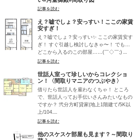
い#河童御殿#間取り図
記事を読む
え？嘘でしょ？安っすい！ここの家賃
安すぎ！
え？嘘でしょ？安っすい✨ ここの家賃安す
ぎ！ すぐ引越し検討しなきゃ〜！ でも…
どこから入るのこの部屋……(￣◇￣;) ...
記事を読む
世話人室って珍しいからコレクショ
ン！〈間取りマニアのつぶやき〉
借りたら世話人を雇わなくちゃ！ ところ
で、世話人ってお手伝いさんみたいなもの
ですか？ 弐分方町貸家(地上1階建て/5K以
上/104....
記事を読む
他のスケスケ部屋も見ます？～間取り