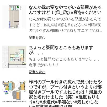
なんか緑の変なやつがいる部屋がある
んですけど！(◎_◎;) #窓を#ください
なんか緑の変なやつがいる部屋があるんで
すけど！(◎_◎;) #窓を#ください#日曜#夜
の#おやすみ#間取り#間取りマニア #間取...
記事を読む
ちょっと疑問なところもあります
が、、、
ちょっと疑問なところもありますが、、、
倉庫でかい！！！
記事を読む
昨日のプール付きの流れで見つけたや
つですが…プール付きというよりは部
屋付きプールですよねこれは！河童の
家と名付けました（笑）#湿度もりも
り#な#水道代#半端ない#気しかしな