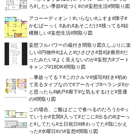
ろ#したい季節#近づく#の#妄想生活#間取り図
アコーーディオン！#いらない#ふすま#障子#
かむばーっく #あれ#あそこだけ#残ってる#結
構難しい#妄想生活#間取り図
妄想フルパワーの蔵付き間取り図久しぶりに楽
しい0円物件#ほんと#ひさびさ#昔#診療所#だ
ったみたい#よく見えないのが#妄想力#ブート
キャンプ#18DK#間取り図
…事故ってる？#このクルマ#描写#好き#初め
て見るタイプなので#アーカイブ#ベランダ#か
と思ったら#納戸#廊下#な気もするけど#普通
の#間取り図
この場合、ご飯はどこで食べるのだろうか#っ
ていうか#玄関#入って#どこに#出るの#ぼーっ
と#してたら#土日祝日#終わってた#我にかえ
った#水曜日#の#妄想#間取り図