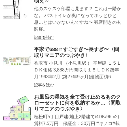
萌え～
他のスケスケ部屋も見ます？ これは一階か
な。 バストイレが奥になってホッとひと
息…とはいかないんですね〜 観音開きの玄
関扉...
記事を読む
平家で688㎡️すごすぎ〜長すぎ〜〈間
取りマニアのつぶやき〉
香取市 小見川 （小見川駅 ） 平屋建 １５Ｌ
ＤＫ価格 3,888万円間取り１５ＬＤＫ築年
月1993年2月 (築27年9ヶ月)建物面積6...
記事を読む
お風呂の湿気を全て受け止めるあのク
ローゼットに何を収納するか…〈間取
りマニアのつぶやき〉
植松町5丁目戸建(地上2階建て/4DK/96m2)
賃料7.5万円 保証金：30万円 #キノコ#栽