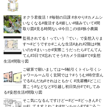
オクラ君復活！#毎朝の日課 #水やり#カメムシ
いなくなる#復活する#嬉しい#猫みていて#間
取り図#見る時間ない#今日この頃#狭小農園
監視されてる！っていう「てい」で妄想入りま
す〜#どうですか#こんな生活#あれ#2階は#無
いのか#まいっか#実際こうだったら#てんてん
てん#3日で#忘れてそう#カメラ目線#で#妄想
生活#間取り図
ご破算で願いましては〜6帖引くトイレ引くシ
ャワールーム引く玄関では？#ううむ#時空歪ん
でる#んだね#それはともかく #洗濯機#どこに
置こう#などなど#引越し初日気分#で#してみ
る#妄想生活#間取り図
そこ気になるんですけどー#どー#どっきん#ぐ
ー#してますよねこれ#サンルーム#で#ごろご