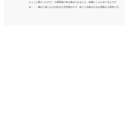
ちょっと暇だったので、小屋関係の本を集めてみました。結構たくさん出てるんです
ね・・・秘かに楽しむのが好きな天邪鬼なので、続々と出版されるお洒落な小屋本に正直
うんざりしていますが、日々の読書＆数年後すっかりブームが去ったころにゆっくりと楽
しむためのメモです。発行年順に並べてみました。こうしてみると結構面白いですね～※
★印は読書済。★の数はおすすめ度合い（MAX★★★）※2018.6.25現在（随時更新/漏れが
あれば教えていただけると嬉しいです）ムック～発行年順小屋ライフ 小屋を活用した素敵
なライフスタイルムック: 63...