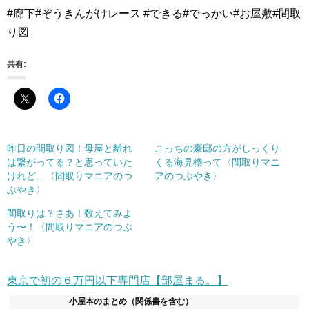
#廊下#ぞうきんがけレース #できる#でっかい#お屋敷#間取
り図
共有:
昨日の間取り図！母屋と離れ
こっちの豪邸の方がしっくり
は繋がってる？と思っていた
くる海見櫓って︎〈間取りマニ
けれど…〈間取りマニアのつ
アのつぶやき〉
ぶやき〉
間取りは？さあ！数えてみよ
う〜！〈間取りマニアのつぶ
やき〉
東京で初の６万円以下専門店【部屋まる。】
小屋本のまとめ（関係書を含む）