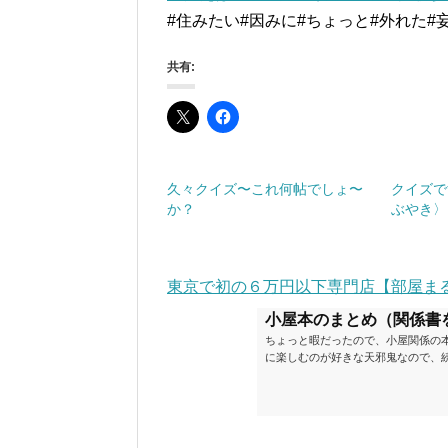
#住みたい#因みに#ちょっと#外れた#
共有:
久々クイズ〜これ何帖でしょ〜
クイズで
か？
ぶやき〉
東京で初の６万円以下専門店【部屋ま
小屋本のまとめ（関係書
ちょっと暇だったので、小屋関係の
に楽しむのが好きな天邪鬼なので、
が、日々の読書＆数年後すっかりブ
順に並べてみました。こうしてみる
い（MAX★★★）※2018.6.25
ク～発行年順小屋ライフ 小屋を活用した