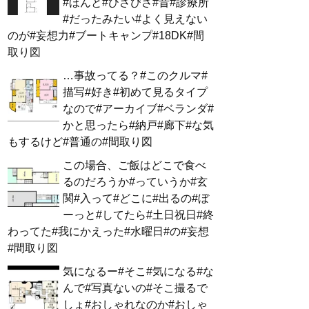
#ほんと#ひさびさ#昔#診療所
#だったみたい#よく見えない
のが#妄想力#ブートキャンプ#18DK#間
取り図
…事故ってる？#このクルマ#
描写#好き#初めて見るタイプ
なので#アーカイブ#ベランダ#
かと思ったら#納戸#廊下#な気
もするけど#普通の#間取り図
この場合、ご飯はどこで食べ
るのだろうか#っていうか#玄
関#入って#どこに#出るの#ぼ
ーっと#してたら#土日祝日#終
わってた#我にかえった#水曜日#の#妄想
#間取り図
気になるー#そこ#気になる#な
んで#写真ないの#そこ撮るで
しょ#おしゃれなのか#おしゃ