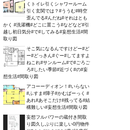
くトイレ引くシャワールーム
引く玄関では？#ううむ#時空
歪んでる#んだね#それはとも
かく #洗濯機#どこに置こう#などなど#引
越し初日気分#で#してみる#妄想生活#間
取り図
そこ気になるんですけどー#ど
ー#どっきん#ぐー#してますよ
ねこれ#サンルーム#で#ごろご
ろ#したい季節#近づく#の#妄
想生活#間取り図
アコーーディオン！#いらない
#ふすま#障子#かむばーっく #
あれ#あそこだけ#残ってる#結
構難しい#妄想生活#間取り図
妄想フルパワーの蔵付き間取
り図久しぶりに楽しい0円物件