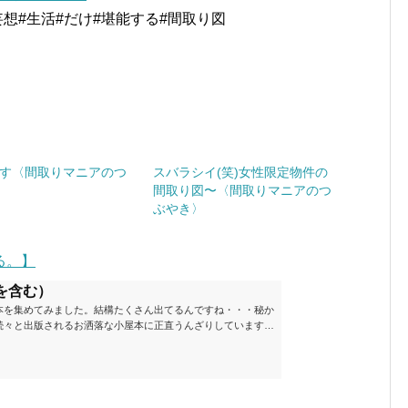
妄想#生活#だけ#堪能する#間取り図
す〈間取りマニアのつ
スバラシイ(笑)女性限定物件の
間取り図〜〈間取りマニアのつ
ぶやき〉
る。】
を含む）
本を集めてみました。結構たくさん出てるんですね・・・秘か
続々と出版されるお洒落な小屋本に正直うんざりしています
ームが去ったころにゆっくりと楽しむためのメモです。発行年
と結構面白いですね～※★印は読書済。★の数はおすすめ度合
現在（随時更新/漏れがあれば教えていただけると嬉しいです）ムッ
素敵なライフスタイルムック: 63...