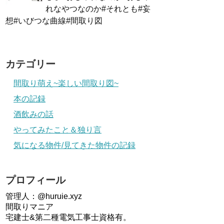
れなやつなのか#それとも#妄
想#いびつな曲線#間取り図
カテゴリー
間取り萌え~楽しい間取り図~
本の記録
酒飲みの話
やってみたこと＆独り言
気になる物件/見てきた物件の記録
プロフィール
管理人：@huruie.xyz
間取りマニア
宅建士&第二種電気工事士資格有。