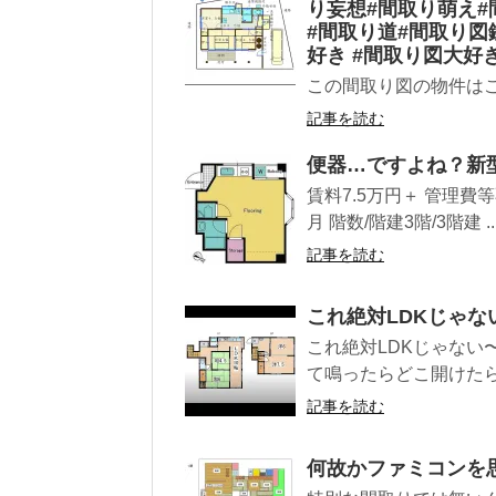
り妄想#間取り萌え#
#間取り道#間取り図
好き #間取り図大好
この間取り図の物件は
記事を読む
便器…ですよね？新
賃料7.5万円＋ 管理費等
月 階数/階建3階/3階建 ..
記事を読む
これ絶対LDKじゃな
これ絶対LDKじゃない
て鳴ったらどこ開けたらい
記事を読む
何故かファミコンを