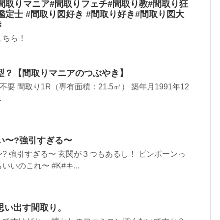
間取りマニア#間取りフェチ#間取り教#間取り狂
鑑定士 #間取り図好き #間取り好き#間取り図大
き
こちら！
型？【間取りマニアのつぶやき】
不要 間取り1R（専有面積：21.5㎡） 築年月1991年12
.
い〜?強引すぎる〜
〜? 強引すぎる〜 玄関が３つもあるし！ ピンポーンっ
いのこれ〜 #K#キ...
思い出す間取り。