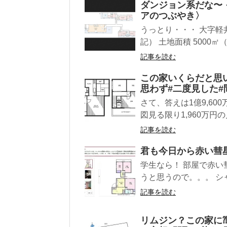
ダンジョン系だな〜
アのつぶやき〉
うっとり・・・ 大字軽井沢
記） 土地面積 5000㎡（
記事を読む
この家いくらだと思い
思わず#二度見した#
さて、答えは1億9,60
図見る限り1,960万円の
記事を読む
君も今日から赤い彗
学生なら！ 部屋で赤い
うと思うので。。。 シ
記事を読む
リムジン？この家に⁈