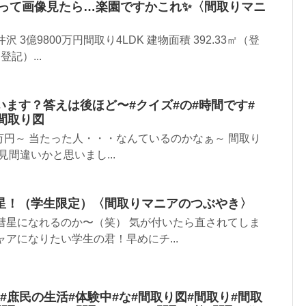
 って画像見たら…楽園ですかこれ✨〈間取りマニ
 3億9800万円間取り4LDK 建物面積 392.33㎡（登
登記）...
ます？答えは後ほど〜#クイズ#の#時間です#
間取り図
0万円～ 当たった人・・・なんているのかなぁ～ 間取り
見間違いかと思いまし...
星！（学生限定）〈間取りマニアのつぶやき〉
彗星になれるのか〜（笑） 気が付いたら直されてしま
ャアになりたい学生の君！早めにチ...
#庶民の生活#体験中#な#間取り図#間取り#間取