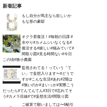
新着記事
もし自分が馬主なら欲しいか
もな形の豪邸
オクラ君復活！#毎朝の日課 #
水やり#カメムシいなくなる#
復活する#嬉しい#猫みていて#
間取り図#見る時間ない#今日
この頃#狭小農園
監視されてる！っていう「て
い」で妄想入ります〜#どうで
すか#こんな生活#あれ#2階は
#無いのか#まいっか#実際こう
だったら#てんてんてん#3日で#忘れてそ
う#カメラ目線#で#妄想生活#間取り図
ご破算で願いましては〜6帖引