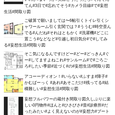
てん#3日で#忘れてそう#カメラ目線#で#妄想
生活#間取り図
ご破算で願いましては〜6帖引くトイレ引くシ
ャワールーム引く玄関では？#ううむ#時空歪ん
でる#んだね#それはともかく #洗濯機#どこに
置こう#などなど#引越し初日気分#で#してみ
る#妄想生活#間取り図
そこ気になるんですけどー#どー#どっきん#ぐ
ー#してますよねこれ#サンルーム#で#ごろご
ろ#したい季節#近づく#の#妄想生活#間取り図
アコーーディオン！#いらない#ふすま#障子#
かむばーっく #あれ#あそこだけ#残ってる#結
構難しい#妄想生活#間取り図
妄想フルパワーの蔵付き間取り図久しぶりに楽
しい0円物件#ほんと#ひさびさ#昔#診療所#だ
ったみたい#よく見えないのが#妄想力#ブート