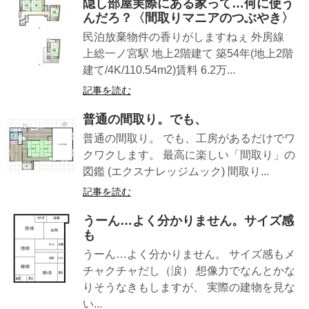
隠し部屋実際にある家って…何に使う
んだろ？〈間取りマニアのつぶやき〉
民泊放棄物件の香りがしますねぇ 外房線
上総一ノ宮駅 地上2階建て 築54年(地上2階
建て/4K/110.54m2)賃料 6.2万...
記事を読む
普通の間取り。でも、
普通の間取り。 でも、工房があるだけでワ
クワクします。 最高に楽しい「間取り」の
図鑑 (エクスナレッジムック) 間取り...
記事を読む
うーん…よく分かりません。サイズ感
も
うーん…よく分かりません。 サイズ感もメ
チャクチャだし（涙） 想像力でなんとかな
りそうなきもしますが、 実際の建物を見な
い...