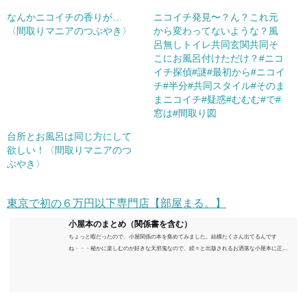
なんかニコイチの香りが…
ニコイチ発見〜？ん？これ元
〈間取りマニアのつぶやき〉
から変わってないような？風
呂無しトイレ共同玄関共同そ
こにお風呂付けただけ？#ニコ
イチ探偵#謎#最初から#ニコイ
チ#半分#共同スタイル#そのま
まニコイチ#疑惑#むむむ#で#
窓は#間取り図
台所とお風呂は同じ方にして
欲しい！〈間取りマニアのつ
ぶやき〉
東京で初の６万円以下専門店【部屋まる。】
小屋本のまとめ（関係書を含む）
ちょっと暇だったので、小屋関係の本を集めてみました。結構たくさん出てるんです
ね・・・秘かに楽しむのが好きな天邪鬼なので、続々と出版されるお洒落な小屋本に正直
うんざりしていますが、日々の読書＆数年後すっかりブームが去ったころにゆっくりと楽
しむためのメモです。発行年順に並べてみました。こうしてみると結構面白いですね～※
★印は読書済。★の数はおすすめ度合い（MAX★★★）※2018.6.25現在（随時更新/漏れが
あれば教えていただけると嬉しいです）ムック～発行年順小屋ライフ 小屋を活用した素敵
なライフスタイルムック: 63...