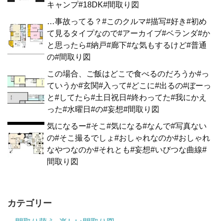
キャンプ#18DK#間取り図
…事故ってる？#このクルマ#描写#好き#初め
て見るタイプなので#アーカイブ#ベランダ#か
と思ったら#納戸#廊下#な気もするけど#普通
の#間取り図
この場合、ご飯はどこで食べるのだろうか#っ
ていうか#玄関#入って#どこに#出るの#ぼーっ
と#してたら#土日祝日#終わってた#我にかえ
った#水曜日#の#妄想#間取り図
気になるー#そこ#気になる#なんで#写真ない
の#そこ撮るでしょ#おしゃれなのか#おしゃれ
なやつなのか#それとも#妄想#いびつな曲線#
間取り図
カテゴリー