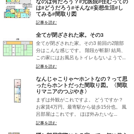
なのは何だろう？#元医院#住むっての
は#どうだろう#そんな#妄想生活#し
てみる#間取り図
記事を読む
全てが閉ざされた家。その3
全てが閉ざされた家。その3 前回の2階部
分はこんな感じです。 階段が斬新! 結局、
この家にはお風呂もトイレもないようで...
記事を読む
なんじゃこりゃ〜ホントなの？って思
ったらホントだった間取り図。〈間取
りマニアのつぶやき〉
まずは外観がこれですよ。 どうですか？
お家賃4万円。最寄駅から徒歩15分也。 風
呂部屋はこれです。 ほぼ外みたいな...
記事を読む