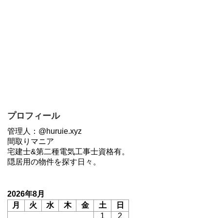
プロフィール
管理人：@huruie.xyz
間取りマニア
宅建士&第二種電気工事士資格有。
隠居用の物件を探す日々。
2026年8月
月
火
水
木
金
土
日
1
2