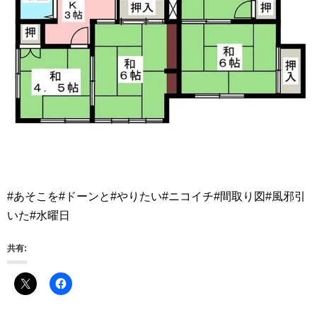
#あそこを#ドーンと#やりたい#ニコイチ#間取り図#風邪引
いた#水曜日
共有: