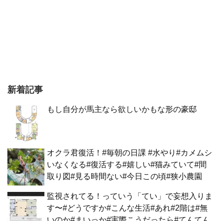
新着記事
もし自分が馬主なら欲しいかもな形の豪邸
オクラ君復活！#毎朝の日課 #水やり#カメムシ
いなくなる#復活する#嬉しい#猫みていて#間
取り図#見る時間ない#今日この頃#狭小農園
監視されてる！っていう「てい」で妄想入りま
す〜#どうですか#こんな生活#あれ#2階は#無
いのか#まいっか#実際こうだったら#てんてん