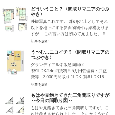
どういうこと？〈間取りマニアのつぶ
やき〉
外観写真これです。 2階を地上としてそれ
以下を地下にする斜面物物件は結構ありま
すが、 この言い方は初めて見ました。 #...
記事を読む
う〜む…ニコイチ？〈間取りマニアの
つぶやき〉
グランディアルネ阪急園田(2
階/1LDK/44m2)賃料 5.5万円管理費・共益
費等：3,000円間取り 1LDK (洋6 LDK18....
記事を読む
もはや見飽きてきた三角間取りですが
～今日の間取り図～
もはや見飽きてきた三角間取りですが、こ
れは考えさせられました。 とにかくやたら