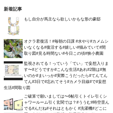
新着記事
もし自分が馬主なら欲しいかもな形の豪邸
オクラ君復活！#毎朝の日課 #水やり#カメムシ
いなくなる#復活する#嬉しい#猫みていて#間
取り図#見る時間ない#今日この頃#狭小農園
監視されてる！っていう「てい」で妄想入りま
す〜#どうですか#こんな生活#あれ#2階は#無
いのか#まいっか#実際こうだったら#てんてん
てん#3日で#忘れてそう#カメラ目線#で#妄想
生活#間取り図
ご破算で願いましては〜6帖引くトイレ引くシ
ャワールーム引く玄関では？#ううむ#時空歪ん
でる#んだね#それはともかく #洗濯機#どこに