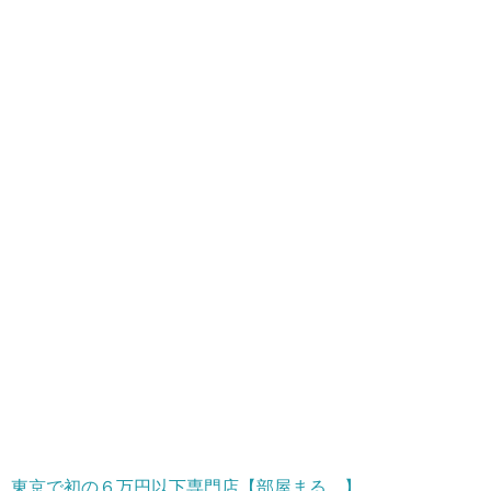
東京で初の６万円以下専門店【部屋まる。】