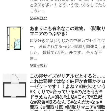
と玄関が多い！ どういう使い方をしてたら
こうい...
記事を読む
あまりにも有名なこの建物。〈間取り
マニアのつぶやき〉
建築好きにはおなじみの中銀カプセルタワ
ー。 改造されてるっぽい間取り図発見しま
した。 賃貸で7万円。9Fです。 色々な不
便...
記事を読む
この扉サイズがリアルだとすると……
これは部屋ではなく納戸か倉庫かクロ
ーゼットです！！よね？#狭小#という
#くくりで#合っている#のだろうか#
ドラえもん#的な#生活#これで#立派
な#家賃#取るなんて#なんだかなぁ#
間取り#間取り図 #間取りマニア#間取