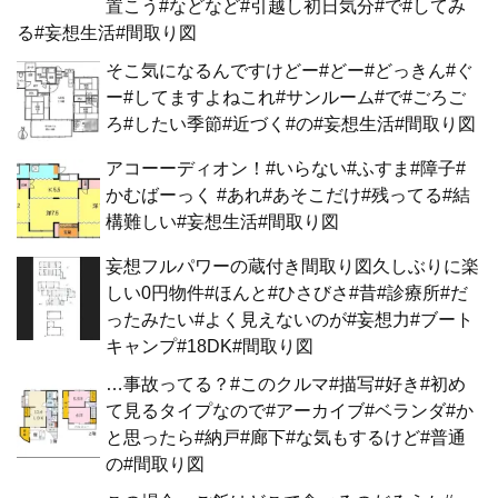
置こう#などなど#引越し初日気分#で#してみ
る#妄想生活#間取り図
そこ気になるんですけどー#どー#どっきん#ぐ
ー#してますよねこれ#サンルーム#で#ごろご
ろ#したい季節#近づく#の#妄想生活#間取り図
アコーーディオン！#いらない#ふすま#障子#
かむばーっく #あれ#あそこだけ#残ってる#結
構難しい#妄想生活#間取り図
妄想フルパワーの蔵付き間取り図久しぶりに楽
しい0円物件#ほんと#ひさびさ#昔#診療所#だ
ったみたい#よく見えないのが#妄想力#ブート
キャンプ#18DK#間取り図
…事故ってる？#このクルマ#描写#好き#初め
て見るタイプなので#アーカイブ#ベランダ#か
と思ったら#納戸#廊下#な気もするけど#普通
の#間取り図