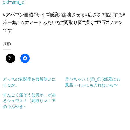
cid=smt_c
#アパマン画伯#サイズ感覚#崩壊させる#広さを#撹乱する#
唯一無二の#アートみたいな#間取り図#描く#巨匠#ファン
です
共有:
どっちの玄関扉を普段使いに
扉小ちゃい！(◎_◎;)部屋にも
するか。
風呂トイレにも入れないな〜
すんごく痛そうな何か…があ
るシュワス！〈間取りマニア
のつぶやき〉