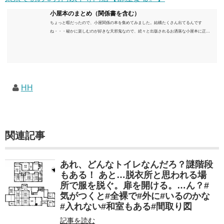
小屋本のまとめ（関係書を含む）
ちょっと暇だったので、小屋関係の本を集めてみました。結構たくさん出てるんです
ね・・・秘かに楽しむのが好きな天邪鬼なので、続々と出版されるお洒落な小屋本に正直
うんざりしていますが、日々の読書＆数年後すっかりブームが去ったころにゆっくりと楽
しむためのメモです。発行年順に並べてみました。こうしてみると結構面白いですね～※
★印は読書済。★の数はおすすめ度合い（MAX★★★）※2018.6.25現在（随時更新/漏れが
あれば教えていただけると嬉しいです）ムック～発行年順小屋ライフ 小屋を活用した素敵
なライフスタイルムック: 63...
HH
関連記事
あれ、どんなトイレなんだろ？謎階段
もある！ あと…脱衣所と思われる場
所で服を脱ぐ。扉を開ける。…ん？#
気がつくと#全裸で#外に#いるのかな
#入れない#和室もある#間取り図
記事を読む