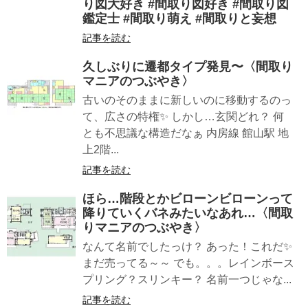
り図大好き #間取り図好き #間取り図
鑑定士 #間取り萌え #間取りと妄想
記事を読む
久しぶりに遷都タイプ発見〜〈間取り
マニアのつぶやき〉
古いのそのままに新しいのに移動するのっ
て、広さの特権✨ しかし…玄関どれ？ 何
とも不思議な構造だなぁ 内房線 館山駅 地
上2階...
記事を読む
ほら…階段とかビローンビローンって
降りていくバネみたいなあれ…〈間取
りマニアのつぶやき〉
なんて名前でしたっけ？ あった！これだ✨
まだ売ってる～～ でも。。。レインボース
プリング？スリンキー？ 名前一つじゃな...
記事を読む