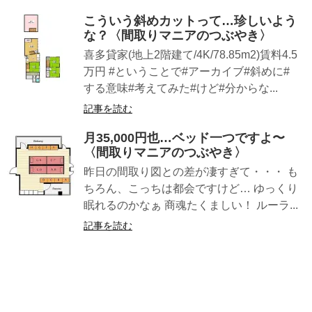
こういう斜めカットって…珍しいよう
な？〈間取りマニアのつぶやき〉
喜多貸家(地上2階建て/4K/78.85m2)賃料4.5
万円 #ということで#アーカイブ#斜めに#
する意味#考えてみた#けど#分からな...
記事を読む
月35,000円也…ベッド一つですよ〜
〈間取りマニアのつぶやき〉
昨日の間取り図との差が凄すぎて・・・ も
ちろん、こっちは都会ですけど… ゆっくり
眠れるのかなぁ 商魂たくましい！ ルーラ...
記事を読む