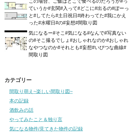
この場合、ご飯はどこで食べるのだろうか#っ
ていうか#玄関#入って#どこに#出るの#ぼーっ
と#してたら#土日祝日#終わってた#我にかえ
った#水曜日#の#妄想#間取り図
気になるー#そこ#気になる#なんで#写真ない
の#そこ撮るでしょ#おしゃれなのか#おしゃれ
なやつなのか#それとも#妄想#いびつな曲線#
間取り図
カテゴリー
間取り萌え~楽しい間取り図~
本の記録
酒飲みの話
やってみたこと＆独り言
気になる物件/見てきた物件の記録