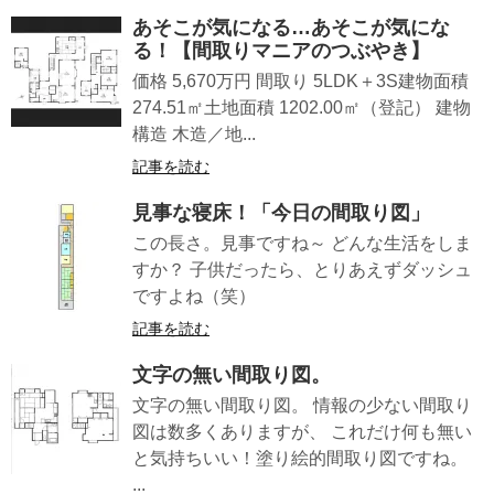
あそこが気になる…あそこが気にな
る！【間取りマニアのつぶやき】
価格 5,670万円 間取り 5LDK＋3S建物面積
274.51㎡土地面積 1202.00㎡（登記） 建物
構造 木造／地...
記事を読む
見事な寝床！「今日の間取り図」
この長さ。見事ですね～ どんな生活をしま
すか？ 子供だったら、とりあえずダッシュ
ですよね（笑）
記事を読む
文字の無い間取り図。
文字の無い間取り図。 情報の少ない間取り
図は数多くありますが、 これだけ何も無い
と気持ちいい！塗り絵的間取り図ですね。
...