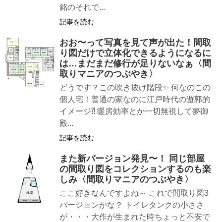
銘のそれで...
記事を読む
おお〜って写真を見て声が出た！間取
り図だけで立体化できるようになるに
は…まだまだ修行が足りないなぁ〈間
取りマニアのつぶやき〉
どうです？この吹き抜け階段✨ 何なのこの
個人宅！普通の家なのに江戸時代の遊郭的
イメージ⁈ 暖房効率とか一切無視して夢御
殿...
記事を読む
また新バージョン発見〜！ 同じ部屋
の間取り図をコレクションするのも楽
しみ〈間取りマニアのつぶやき〉
ここ好きなんですよね～ これで間取り図3
バージョンかな？ トイレタンクの小ささ
が・・・大作が生まれた時ちょっと不安で