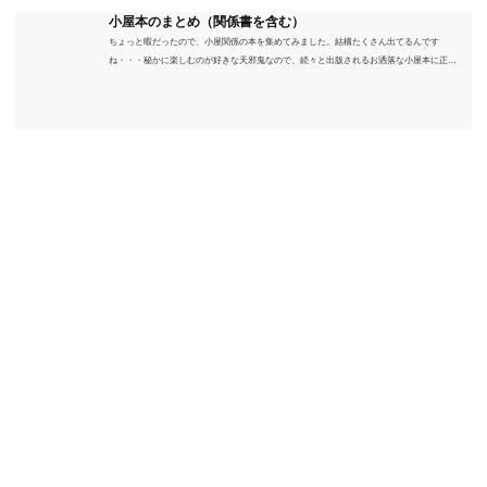
小屋本のまとめ（関係書を含む）
ちょっと暇だったので、小屋関係の本を集めてみました。結構たくさん出てるんです
ね・・・秘かに楽しむのが好きな天邪鬼なので、続々と出版されるお洒落な小屋本に正直
うんざりしていますが、日々の読書＆数年後すっかりブームが去ったころにゆっくりと楽
しむためのメモです。発行年順に並べてみました。こうしてみると結構面白いですね～※
★印は読書済。★の数はおすすめ度合い（MAX★★★）※2018.6.25現在（随時更新/漏れが
あれば教えていただけると嬉しいです）ムック～発行年順小屋ライフ 小屋を活用した素敵
なライフスタイルムック: 63...