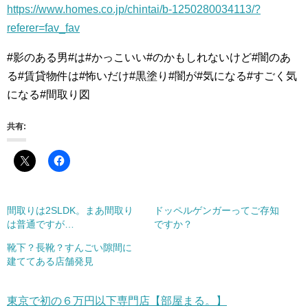
https://www.homes.co.jp/chintai/b-1250280034113/?
referer=fav_fav
#影のある男#は#かっこいい#のかもしれないけど#闇のあ
る#賃貸物件は#怖いだけ#黒塗り#闇が#気になる#すごく気
になる#間取り図
共有:
間取りは2SLDK。まあ間取り
ドッペルゲンガーってご存知
は普通ですが…
ですか？
靴下？長靴？すんごい隙間に
建ててある店舗発見
東京で初の６万円以下専門店【部屋まる。】