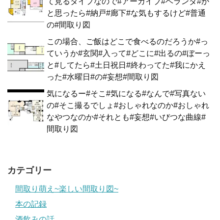
て見るタイプなので#アーカイブ#ベランダ#か
と思ったら#納戸#廊下#な気もするけど#普通
の#間取り図
この場合、ご飯はどこで食べるのだろうか#っ
ていうか#玄関#入って#どこに#出るの#ぼーっ
と#してたら#土日祝日#終わってた#我にかえ
った#水曜日#の#妄想#間取り図
気になるー#そこ#気になる#なんで#写真ない
の#そこ撮るでしょ#おしゃれなのか#おしゃれ
なやつなのか#それとも#妄想#いびつな曲線#
間取り図
カテゴリー
間取り萌え~楽しい間取り図~
本の記録
酒飲みの話