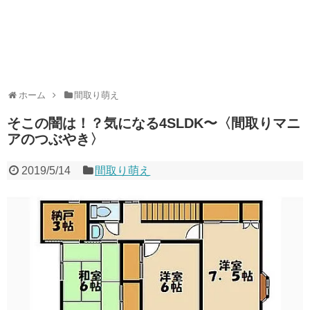
ホーム
間取り萌え
そこの闇は️！？気になる4SLDK〜〈間取りマニ
アのつぶやき〉
2019/5/14
間取り萌え