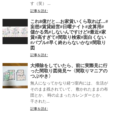
す（笑） ...
記事を読む
これ8億だと…お家賃いくら取れば…#
妄想#賃貸経営#日曜ナイト#皮算用#
儲かる気#しないんですけど#最近#家
賃#高すぎて#間取り検索#面白くない
#バブル#早く終わらないかな#間取り
図
記事を読む
大掃除をしていたら、前に実際見に行
った間取り図発見〜〈間取りマニアの
つぶやき〉
無人になってかなり経つ室内には、 生活が
そのまま残されていて、 敷かれたままの布
団とか、 時の止まったカレンダーとか、
干された...
記事を読む