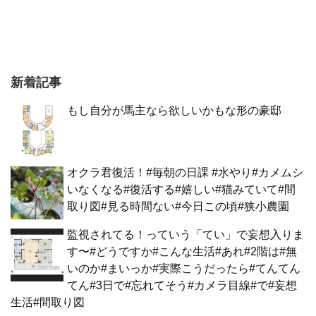
新着記事
もし自分が馬主なら欲しいかもな形の豪邸
オクラ君復活！#毎朝の日課 #水やり#カメムシ
いなくなる#復活する#嬉しい#猫みていて#間
取り図#見る時間ない#今日この頃#狭小農園
監視されてる！っていう「てい」で妄想入りま
す〜#どうですか#こんな生活#あれ#2階は#無
いのか#まいっか#実際こうだったら#てんてん
てん#3日で#忘れてそう#カメラ目線#で#妄想
生活#間取り図