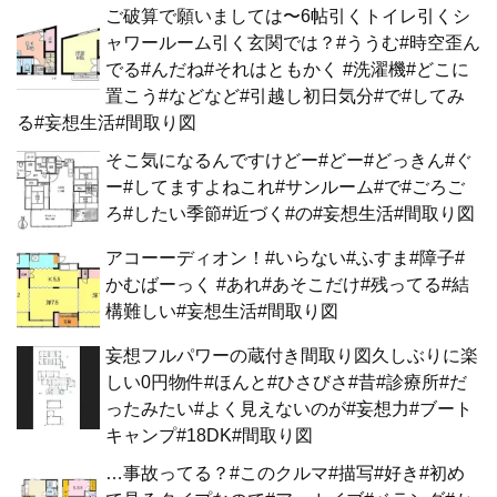
ご破算で願いましては〜6帖引くトイレ引くシ
ャワールーム引く玄関では？#ううむ#時空歪ん
でる#んだね#それはともかく #洗濯機#どこに
置こう#などなど#引越し初日気分#で#してみ
る#妄想生活#間取り図
そこ気になるんですけどー#どー#どっきん#ぐ
ー#してますよねこれ#サンルーム#で#ごろご
ろ#したい季節#近づく#の#妄想生活#間取り図
アコーーディオン！#いらない#ふすま#障子#
かむばーっく #あれ#あそこだけ#残ってる#結
構難しい#妄想生活#間取り図
妄想フルパワーの蔵付き間取り図久しぶりに楽
しい0円物件#ほんと#ひさびさ#昔#診療所#だ
ったみたい#よく見えないのが#妄想力#ブート
キャンプ#18DK#間取り図
…事故ってる？#このクルマ#描写#好き#初め