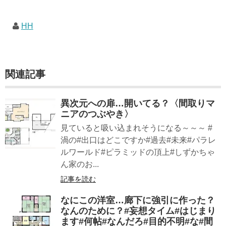
HH
関連記事
異次元への扉…開いてる？〈間取りマ
ニアのつぶやき〉
見ていると吸い込まれそうになる～～～ #
渦の#出口はどこですか#過去#未来#パラレ
ルワールド#ピラミッドの頂上#しずかちゃ
ん家のお...
記事を読む
なにこの洋室…廊下に強引に作った？
なんのために？#妄想タイム#はじまり
ます#何帖#なんだろ#目的不明#な#間