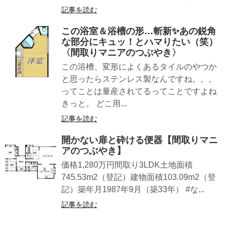
記事を読む
この浴室＆浴槽の形…斬新✨あの鋭角
な部分にキュッ！とハマりたい（笑）
〈間取りマニアのつぶやき〉
この浴槽、変形によくあるタイルのやつか
と思ったらステンレス製なんですね。。。
ってことは量産されてるってことですよね
きっと。 どこ用...
記事を読む
開かない扉と砕ける便器【間取りマニ
アのつぶやき】
価格1,280万円間取り3LDK土地面積
745.53m2（登記）建物面積103.09m2（登
記）築年月1987年9月（築33年） #な...
記事を読む