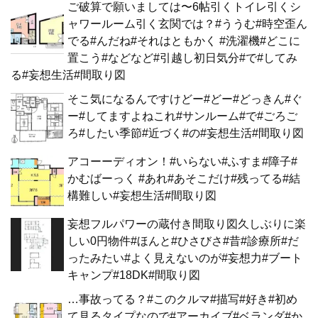
ご破算で願いましては〜6帖引くトイレ引くシ
ャワールーム引く玄関では？#ううむ#時空歪ん
でる#んだね#それはともかく #洗濯機#どこに
置こう#などなど#引越し初日気分#で#してみ
る#妄想生活#間取り図
そこ気になるんですけどー#どー#どっきん#ぐ
ー#してますよねこれ#サンルーム#で#ごろご
ろ#したい季節#近づく#の#妄想生活#間取り図
アコーーディオン！#いらない#ふすま#障子#
かむばーっく #あれ#あそこだけ#残ってる#結
構難しい#妄想生活#間取り図
妄想フルパワーの蔵付き間取り図久しぶりに楽
しい0円物件#ほんと#ひさびさ#昔#診療所#だ
ったみたい#よく見えないのが#妄想力#ブート
キャンプ#18DK#間取り図
…事故ってる？#このクルマ#描写#好き#初め
て見るタイプなので#アーカイブ#ベランダ#か