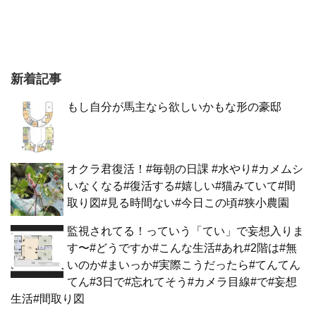
新着記事
もし自分が馬主なら欲しいかもな形の豪邸
オクラ君復活！#毎朝の日課 #水やり#カメムシ
いなくなる#復活する#嬉しい#猫みていて#間
取り図#見る時間ない#今日この頃#狭小農園
監視されてる！っていう「てい」で妄想入りま
す〜#どうですか#こんな生活#あれ#2階は#無
いのか#まいっか#実際こうだったら#てんてん
てん#3日で#忘れてそう#カメラ目線#で#妄想
生活#間取り図