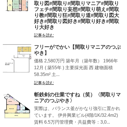
取り図#間取り#間取りマニア#間取り
フェチ#間取り妄想#間取り萌え#間取
り教#間取り狂#間取り道#間取り図大
好き#間取り図好き#間取り好き#間取
り大好き
記事を読む
フリーがでかい【間取りマニアのつぶ
やき】
価格 2,580万円 築年月（築年数） 1966年
12月 ( 築55年 ) 主要採光面 西 建物面積
58.35m² 土...
記事を読む
斬鉄剣の仕業ですね（笑）〈間取りマ
ニアのつぶやき〉
実際は、バランス釜がかなり強引に置かれ
ています。 伊井興業ビル(4階/1K/32.4m2)
賃料 6.5万円管理費・共益費等：3,0...