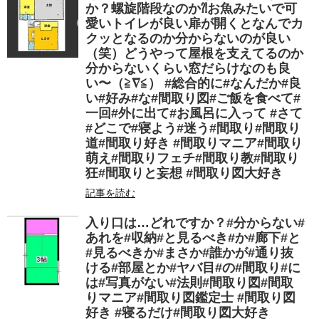
か？螺旋階段なのか⁈お魚みたいで可
愛いトイレが良い扉が開くとなんでカ
クッとなるのか分からないのが良い
（笑）どうやって屋根を支えてるのか
分からないくらい窓だらけなのも良
い〜（≧∇≦） #総合的に#なんだか#良
い#好み#な#間取り図#ご飯を食べて#
一回#外に出て#お風呂に入って #さて
#どこで#寝よう#迷う#間取り#間取り
道#間取り好き #間取りマニア#間取り
萌え#間取りフェチ#間取り教#間取り
狂#間取りと妄想 #間取り図大好き
記事を読む
入り口は…どれですか？#分からない#
あれを#収納#と見るべき#か#廊下#と
#見るべきか#まさか#誰かが#通り抜
ける#部屋とか#ヤバ目#の#間取り#に
は#写真がない#法則#間取り図#間取
りマニア#間取り図鑑定士 #間取り図
好き #寝るだけ#間取り図大好き