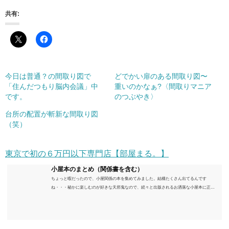
共有:
今日は普通？の間取り図で
どでかい扉のある間取り図〜
「住んだつもり脳内会議」中
重いのかなぁ?〈間取りマニア
です。
のつぶやき〉
台所の配置が斬新な間取り図
（笑）
東京で初の６万円以下専門店【部屋まる。】
小屋本のまとめ（関係書を含む）
ちょっと暇だったので、小屋関係の本を集めてみました。結構たくさん出てるんです
ね・・・秘かに楽しむのが好きな天邪鬼なので、続々と出版されるお洒落な小屋本に正直
うんざりしていますが、日々の読書＆数年後すっかりブームが去ったころにゆっくりと楽
しむためのメモです。発行年順に並べてみました。こうしてみると結構面白いですね～※
★印は読書済。★の数はおすすめ度合い（MAX★★★）※2018.6.25現在（随時更新/漏れが
あれば教えていただけると嬉しいです）ムック～発行年順小屋ライフ 小屋を活用した素敵