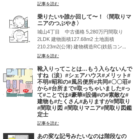
記事を読む
乗りたい✨誰か回して〜！〈間取りマ
ニアのつぶやき〉
城山4丁目 中古価格 5,280万円間取り
2LDK 建物面積127.68m2 土地面積
210.23m2(公簿) 建物構造RC(鉄筋コン...
記事を読む
靴入りってことは…もう入らないんで
すね（涙）#シェアハウス#メリット#
不明#昭和の#風呂便所#共同#〇〇荘#
から#台所まで#取っちゃいました#っ
て#ことでは#豪華#設備#の#素敵な#
建物も#たくさん#ありますが#間取り
#間取り図 #間取りマニア#間取り図鑑
定士
記事を読む
あの変な記号みたいなのは階段なの