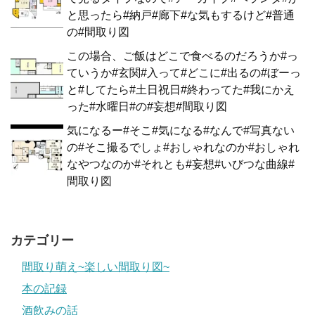
と思ったら#納戸#廊下#な気もするけど#普通
の#間取り図
この場合、ご飯はどこで食べるのだろうか#っ
ていうか#玄関#入って#どこに#出るの#ぼーっ
と#してたら#土日祝日#終わってた#我にかえ
った#水曜日#の#妄想#間取り図
気になるー#そこ#気になる#なんで#写真ない
の#そこ撮るでしょ#おしゃれなのか#おしゃれ
なやつなのか#それとも#妄想#いびつな曲線#
間取り図
カテゴリー
間取り萌え~楽しい間取り図~
本の記録
酒飲みの話