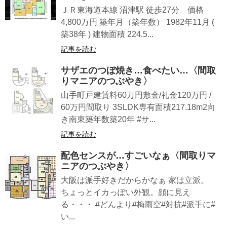
ＪＲ東海道本線 沼津駅 徒歩27分 価格
4,800万円 築年月（築年数） 1982年11月 (
築38年 ) 建物面積 224.5...
記事を読む
サザエのつぼ焼き…食べたい…〈間取
りマニアのつぶやき〉
山手町戸建賃料60万円敷金/礼金120万円 /
60万円間取り 3SLDK専有面積217.18m2向
き南東築年数築20年 #サ...
記事を読む
配色センスが…すごいなぁ〈間取りマ
ニアのつぶやき〉
大阪は派手好きだからかなぁ 家は立派。
ちょっとイカっぽい外観。顔に見え
る・・・ #どんより#梅雨空#対抗#派手に#
い...