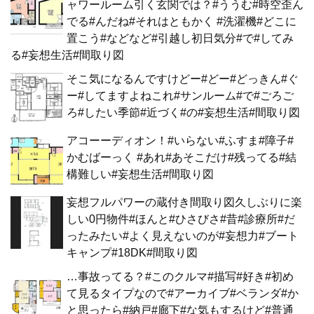
ャワールーム引く玄関では？#ううむ#時空歪ん
でる#んだね#それはともかく #洗濯機#どこに
置こう#などなど#引越し初日気分#で#してみ
る#妄想生活#間取り図
そこ気になるんですけどー#どー#どっきん#ぐ
ー#してますよねこれ#サンルーム#で#ごろご
ろ#したい季節#近づく#の#妄想生活#間取り図
アコーーディオン！#いらない#ふすま#障子#
かむばーっく #あれ#あそこだけ#残ってる#結
構難しい#妄想生活#間取り図
妄想フルパワーの蔵付き間取り図久しぶりに楽
しい0円物件#ほんと#ひさびさ#昔#診療所#だ
ったみたい#よく見えないのが#妄想力#ブート
キャンプ#18DK#間取り図
…事故ってる？#このクルマ#描写#好き#初め
て見るタイプなので#アーカイブ#ベランダ#か
と思ったら#納戸#廊下#な気もするけど#普通