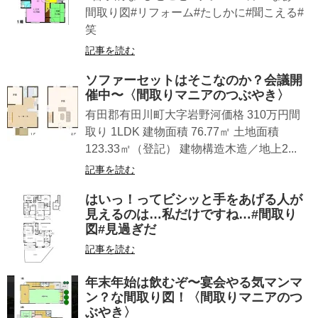
間取り図#リフォーム#たしかに#聞こえる#
笑
記事を読む
ソファーセットはそこなのか？会議開
催中〜〈間取りマニアのつぶやき〉
有田郡有田川町大字岩野河価格 310万円間
取り 1LDK 建物面積 76.77㎡ 土地面積
123.33㎡（登記） 建物構造木造／地上2...
記事を読む
はいっ！ってビシッと手をあげる人が
見えるのは…私だけですね…#間取り
図#見過ぎだ
記事を読む
年末年始は飲むぞ〜宴会やる気マンマ
ン？な間取り図！〈間取りマニアのつ
ぶやき〉