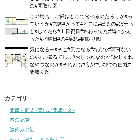
の#間取り図
この場合、ご飯はどこで食べるのだろうか#っ
ていうか#玄関#入って#どこに#出るの#ぼーっ
と#してたら#土日祝日#終わってた#我にかえ
った#水曜日#の#妄想#間取り図
気になるー#そこ#気になる#なんで#写真ない
の#そこ撮るでしょ#おしゃれなのか#おしゃれ
なやつなのか#それとも#妄想#いびつな曲線#
間取り図
カテゴリー
間取り萌え~楽しい間取り図~
本の記録
酒飲みの話
やってみたこと＆独り言