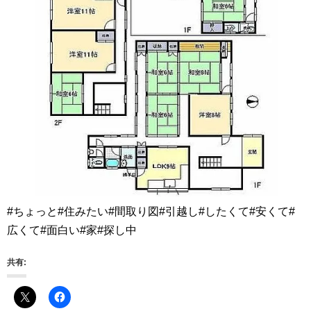
#ちょっと#住みたい#間取り図#引越し#したくて#安くて#
広くて#面白い#家#探し中
共有: