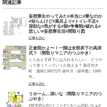
関連記事
妄想寮生やってみた#本当に#寮なのか
#知らんけど#風呂より#トイレ不足#
深刻な#気がする#朝#争奪戦#破れる#
悲しい#妄想寮生活#間取り図
記事を読む
正倉院かよ〜！一階は全部床下の高床
式？〈間取りマニアのつぶやき〉
とりあえず床下には入れるらしい。 どうや
って使う？っていうか使える？ 新庄市大
町 価格2,980万円 築年月（築年数）1990
年...
記事を読む
リホーム…深いな〈間取りマニアのつ
ぶやき〉
#哲学的な#ひとこと#リホーム#深いなぁ#