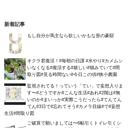
新着記事
もし自分が馬主なら欲しいかもな形の豪邸
オクラ君復活！#毎朝の日課 #水やり#カメムシ
いなくなる#復活する#嬉しい#猫みていて#間
取り図#見る時間ない#今日この頃#狭小農園
監視されてる！っていう「てい」で妄想入りま
す〜#どうですか#こんな生活#あれ#2階は#無
いのか#まいっか#実際こうだったら#てんてん
てん#3日で#忘れてそう#カメラ目線#で#妄想
生活#間取り図
ご破算で願いましては〜6帖引くトイレ引くシ