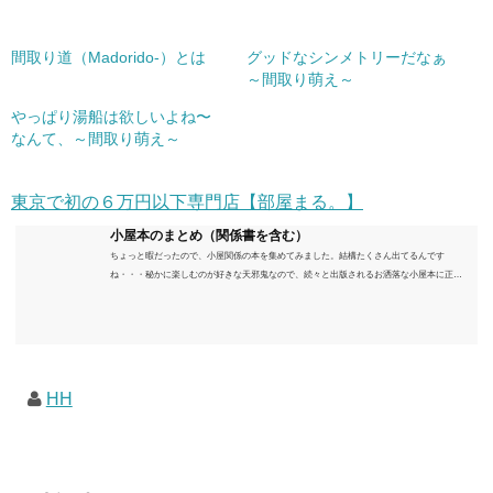
間取り道（Madorido-）とは
グッドなシンメトリーだなぁ
～間取り萌え～
やっぱり湯船は欲しいよね〜
なんて、～間取り萌え～
東京で初の６万円以下専門店【部屋まる。】
小屋本のまとめ（関係書を含む）
ちょっと暇だったので、小屋関係の本を集めてみました。結構たくさん出てるんです
ね・・・秘かに楽しむのが好きな天邪鬼なので、続々と出版されるお洒落な小屋本に正直
うんざりしていますが、日々の読書＆数年後すっかりブームが去ったころにゆっくりと楽
しむためのメモです。発行年順に並べてみました。こうしてみると結構面白いですね～※
★印は読書済。★の数はおすすめ度合い（MAX★★★）※2018.6.25現在（随時更新/漏れが
あれば教えていただけると嬉しいです）ムック～発行年順小屋ライフ 小屋を活用した素敵
なライフスタイルムック: 63...
HH