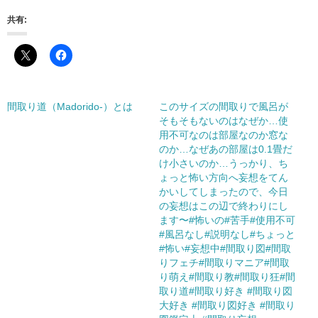
共有:
間取り道（Madorido-）とは
このサイズの間取りで風呂が
そもそもないのはなぜか…使
用不可なのは部屋なのか窓な
のか…なぜあの部屋は0.1畳だ
け小さいのか…うっかり、ち
ょっと怖い方向へ妄想をてん
かいしてしまったので、今日
の妄想はこの辺で終わりにし
ます〜#怖いの#苦手#使用不可
#風呂なし#説明なし#ちょっと
#怖い#妄想中#間取り図#間取
りフェチ#間取りマニア#間取
り萌え#間取り教#間取り狂#間
取り道#間取り好き #間取り図
大好き #間取り図好き #間取り