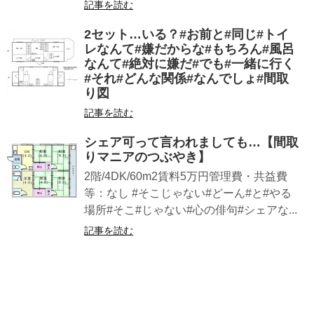
記事を読む
2セット…いる？#お前と#同じ#トイ
レなんて#嫌だからな#もちろん#風呂
なんて#絶対に嫌だ#でも#一緒に行く
#それ#どんな関係#なんでしょ#間取
り図
記事を読む
シェア可って言われましても…【間取
りマニアのつぶやき】
2階/4DK/60m2賃料5万円管理費・共益費
等：なし #そこじゃない#どーん#と#やる
場所#そこ#じゃない#心の俳句#シェアな...
記事を読む