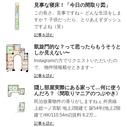
見事な寝床！「今日の間取り図」
この長さ。見事ですね～ どんな生活をしま
すか？ 子供だったら、とりあえずダッシュ
ですよね（笑）
記事を読む
凱旋門的な？って思ったらもうそうと
しか見えない〜
Instagramの方でリクエストいただいたの
で、 物件情報載せときます～
記事を読む
隠し部屋実際にある家って…何に使う
んだろ？〈間取りマニアのつぶやき〉
民泊放棄物件の香りがしますねぇ 外房線
上総一ノ宮駅 地上2階建て 築54年(地上2階
建て/4K/110.54m2)賃料 6.2万...
記事を読む