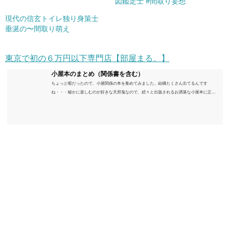
図鑑定士 #間取り妄想
現代の信玄トイレ独り身策士
垂涎の〜間取り萌え
東京で初の６万円以下専門店【部屋まる。】
小屋本のまとめ（関係書を含む）
ちょっと暇だったので、小屋関係の本を集めてみました。結構たくさん出てるんです
ね・・・秘かに楽しむのが好きな天邪鬼なので、続々と出版されるお洒落な小屋本に正直
うんざりしていますが、日々の読書＆数年後すっかりブームが去ったころにゆっくりと楽
しむためのメモです。発行年順に並べてみました。こうしてみると結構面白いですね～※
★印は読書済。★の数はおすすめ度合い（MAX★★★）※2018.6.25現在（随時更新/漏れが
あれば教えていただけると嬉しいです）ムック～発行年順小屋ライフ 小屋を活用した素敵
なライフスタイルムック: 63...