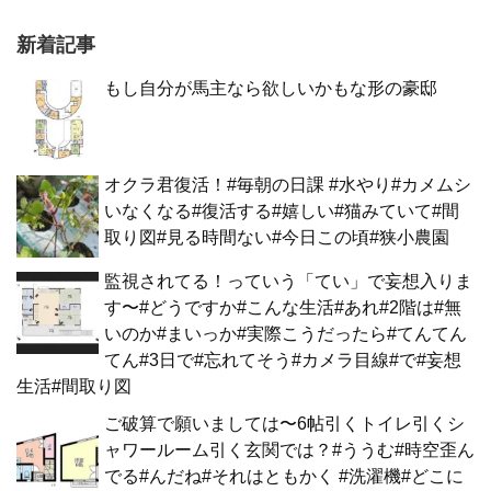
新着記事
もし自分が馬主なら欲しいかもな形の豪邸
オクラ君復活！#毎朝の日課 #水やり#カメムシ
いなくなる#復活する#嬉しい#猫みていて#間
取り図#見る時間ない#今日この頃#狭小農園
監視されてる！っていう「てい」で妄想入りま
す〜#どうですか#こんな生活#あれ#2階は#無
いのか#まいっか#実際こうだったら#てんてん
てん#3日で#忘れてそう#カメラ目線#で#妄想
生活#間取り図
ご破算で願いましては〜6帖引くトイレ引くシ
ャワールーム引く玄関では？#ううむ#時空歪ん
でる#んだね#それはともかく #洗濯機#どこに