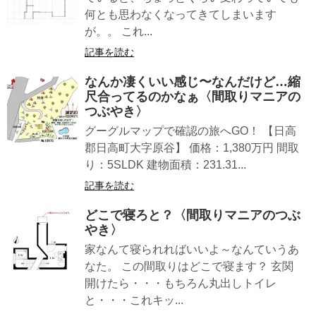
何とも思わなくなってきてしまいます
が。。 これ...
記事を読む
なんか凄くいい感じ〜なんだけど…縮
尺合ってるのかなぁ〈間取りマニアの
つぶやき〉
グーグルマップで確認の旅へGO！ 【日高
郡日高町大字原谷】 価格：1,380万円 間取
り：5SLDK 建物面積：231.31...
記事を読む
どこで寝ろと？〈間取りマニアのつぶ
やき〉
家なんて寝られればいいよ～なんていうあ
なた。 この間取りはどこで寝ます？ 玄関
開けたら・・・もちろん丸出しトイレ
と・・・これキッ...