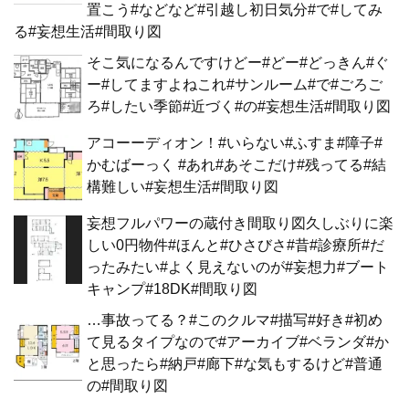
置こう#などなど#引越し初日気分#で#してみ
る#妄想生活#間取り図
そこ気になるんですけどー#どー#どっきん#ぐ
ー#してますよねこれ#サンルーム#で#ごろご
ろ#したい季節#近づく#の#妄想生活#間取り図
アコーーディオン！#いらない#ふすま#障子#
かむばーっく #あれ#あそこだけ#残ってる#結
構難しい#妄想生活#間取り図
妄想フルパワーの蔵付き間取り図久しぶりに楽
しい0円物件#ほんと#ひさびさ#昔#診療所#だ
ったみたい#よく見えないのが#妄想力#ブート
キャンプ#18DK#間取り図
…事故ってる？#このクルマ#描写#好き#初め
て見るタイプなので#アーカイブ#ベランダ#か
と思ったら#納戸#廊下#な気もするけど#普通
の#間取り図