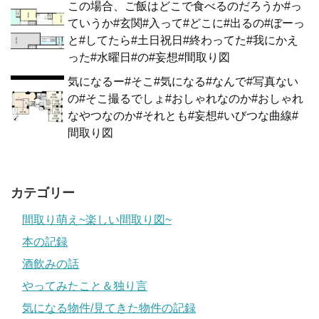
この場合、ご飯はどこで食べるのだろうか#っ
ていうか#玄関#入って#どこに#出るの#ぼーっ
と#してたら#土日祝日#終わってた#我にかえ
った#水曜日#の#妄想#間取り図
気になるー#そこ#気になる#なんで#写真ない
の#そこ撮るでしょ#おしゃれなのか#おしゃれ
なやつなのか#それとも#妄想#いびつな曲線#
間取り図
カテゴリー
間取り萌え~楽しい間取り図~
本の記録
酒飲みの話
やってみたこと＆独り言
気になる物件/見てきた物件の記録