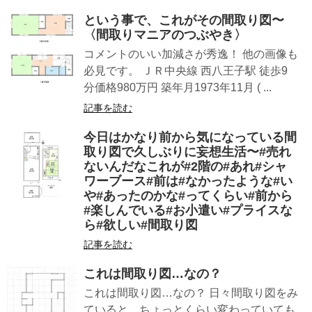
という事で、これがその間取り図〜
〈間取りマニアのつぶやき〉
コメントのいい加減さが秀逸！ 他の画像も
必見です。 ＪＲ中央線 西八王子駅 徒歩9
分価格980万円 築年月1973年11月 ( ...
記事を読む
今日はかなり前から気になっている間
取り図で久しぶりに妄想生活〜#売れ
ないんだなこれが#2階の#あれ#シャ
ワーブース#前は#なかったような#い
や#あったのかな#ってくらい#前から
#楽しんでいる#お小遣い#プライスな
ら#欲しい#間取り図
記事を読む
これは間取り図…なの？
これは間取り図…なの？ 日々間取り図をみ
ていると、ちょっとくらい変わっていても