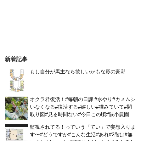
新着記事
もし自分が馬主なら欲しいかもな形の豪邸
オクラ君復活！#毎朝の日課 #水やり#カメムシ
いなくなる#復活する#嬉しい#猫みていて#間
取り図#見る時間ない#今日この頃#狭小農園
監視されてる！っていう「てい」で妄想入りま
す〜#どうですか#こんな生活#あれ#2階は#無