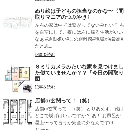
ぬり絵は子どもの担当なのかな〜〈間
取りマニアのつぶやき〉
左右の家は中では繋がってないみたい？ 右
を自室にして、夜には左に帰る生活がいい
なぁ #通勤嫌い#この距離感#職場が#最高#
だと思...
記事を読む
８ミリカメラみたいな家を見つけまし
た︎似ていませんか？？「今日の間取り
図」
記事を読む
店舗or玄関って！（笑）
店舗or玄関って！（笑） とりあえず、靴は
どこで脱げばいいですか？ あ！ お風呂が
屋上〜って言うか完全に外なんですけ
ど〜〜 ...