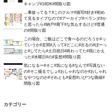
キャンプ#18DK#間取り図
…事故ってる？#このクルマ#描写#好き#初め
て見るタイプなので#アーカイブ#ベランダ#か
と思ったら#納戸#廊下#な気もするけど#普通
の#間取り図
この場合、ご飯はどこで食べるのだろうか#っ
ていうか#玄関#入って#どこに#出るの#ぼーっ
と#してたら#土日祝日#終わってた#我にかえ
った#水曜日#の#妄想#間取り図
気になるー#そこ#気になる#なんで#写真ない
の#そこ撮るでしょ#おしゃれなのか#おしゃれ
なやつなのか#それとも#妄想#いびつな曲線#
間取り図
カテゴリー