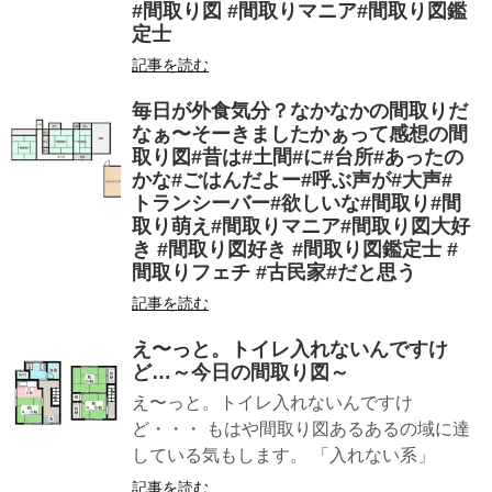
#間取り図 #間取りマニア#間取り図鑑
定士
記事を読む
毎日が外食気分？なかなかの間取りだ
なぁ〜そーきましたかぁって感想の間
取り図#昔は#土間#に#台所#あったの
かな#ごはんだよー#呼ぶ声が#大声#
トランシーバー#欲しいな#間取り#間
取り萌え#間取りマニア#間取り図大好
き #間取り図好き #間取り図鑑定士 #
間取りフェチ #古民家#だと思う
記事を読む
え〜っと。トイレ入れないんですけ
ど…～今日の間取り図～
え〜っと。トイレ入れないんですけ
ど・・・ もはや間取り図あるあるの域に達
している気もします。 「入れない系」
記事を読む