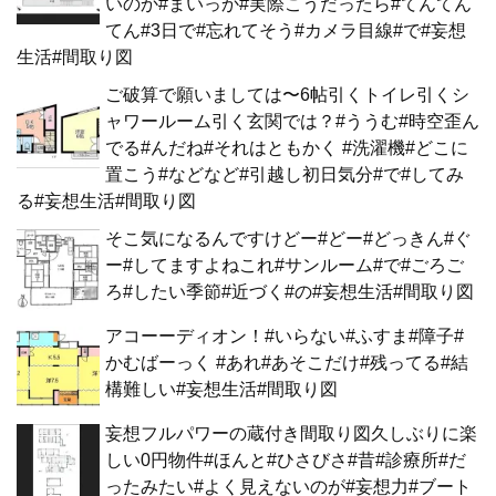
いのか#まいっか#実際こうだったら#てんてん
てん#3日で#忘れてそう#カメラ目線#で#妄想
生活#間取り図
ご破算で願いましては〜6帖引くトイレ引くシ
ャワールーム引く玄関では？#ううむ#時空歪ん
でる#んだね#それはともかく #洗濯機#どこに
置こう#などなど#引越し初日気分#で#してみ
る#妄想生活#間取り図
そこ気になるんですけどー#どー#どっきん#ぐ
ー#してますよねこれ#サンルーム#で#ごろご
ろ#したい季節#近づく#の#妄想生活#間取り図
アコーーディオン！#いらない#ふすま#障子#
かむばーっく #あれ#あそこだけ#残ってる#結
構難しい#妄想生活#間取り図
妄想フルパワーの蔵付き間取り図久しぶりに楽
しい0円物件#ほんと#ひさびさ#昔#診療所#だ
ったみたい#よく見えないのが#妄想力#ブート