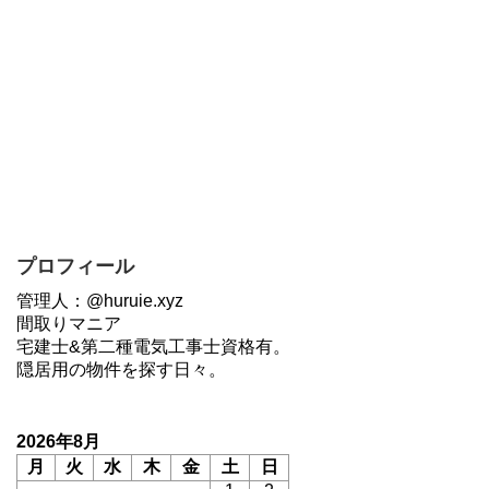
プロフィール
管理人：@huruie.xyz
間取りマニア
宅建士&第二種電気工事士資格有。
隠居用の物件を探す日々。
2026年8月
月
火
水
木
金
土
日