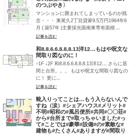
のつぶやき〉
マンションに囲まれてしまっているのが残
念・・・ 東尾久2丁目貸家9.5万円1964年6
月 ( 築57年 )主要採光面南東専有面積 ...
記事を読む
和8.8.6.6.8.8.8.13洋12…もはや呪文な
間取り図なのに！
↑1F ↓2F 和8.8.6.6.8.8.8.13洋12… さらに居
間と台所。。。 もはや呪文な間取り図なの
に！ 更に...
記事を読む
靴入りってことは…もう入らないんで
すね（涙）#シェアハウス#メリット#
不明#昭和の#風呂便所#共同#〇〇荘#
から#台所まで#取っちゃいました#っ
て#ことでは#豪華#設備#の#素敵な#
建物も#たくさん#ありますが#間取り