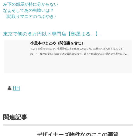
左下の部屋が特に分からない
なぁそしてあの虫喰いは？
〈間取りマニアのつぶやき〉
東京で初の６万円以下専門店【部屋まる。】
小屋本のまとめ（関係書を含む）
ちょっと暇だったので、小屋関係の本を集めてみました。結構たくさん出てるんです
ね・・・秘かに楽しむのが好きな天邪鬼なので、続々と出版されるお洒落な小屋本に正直
うんざりしていますが、日々の読書＆数年後すっかりブームが去ったころにゆっくりと楽
しむためのメモです。発行年順に並べてみました。こうしてみると結構面白いですね～※
★印は読書済。★の数はおすすめ度合い（MAX★★★）※2018.6.25現在（随時更新/漏れが
あれば教えていただけると嬉しいです）ムック～発行年順小屋ライフ 小屋を活用した素敵
なライフスタイルムック: 63...
HH
関連記事
デザイナーズ物件なのにこの画質