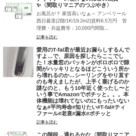
✨〈間取りマニアのつぶやき〉
お風呂が？ 家賃高いなぁ～ アンベリール
西日暮里(2階/1K/19.2m2)賃料6.5万円 管
理費・共益費等：10,000円間取...
記事を読む
愛用のT-fal君が最近お漏らしするんで
すよ…で、原因を探したらここでし
た！水量窓のパッキンがボロボロで隙
間がハッキリとなるほどこういう所か
ら壊れるのか…シーリングをやり直す
のも考えましたが、上手く塞げるのか
謎なのと、もう10年近く使ったし〜と
いう事でAmazonでポチッと。。。本
体機能は壊れてないのにもったいない
なぁ#平均寿命#知りたい#T-fal#ティ
ファール#老衰#漏水#ポチッと
記事を読む
この階段…通れるかな〈間取りマニア