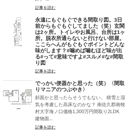
記事を読む
永遠にもぐもぐできる間取り図。3日
前からもぐもぐしてました（笑）玄関
は2ヶ所。トイレやお風呂、台所は1ヶ
所。脱衣所通らないと行けない部屋。
ここらへんがもぐもぐポイントどんな
味がします？#噛めば噛むほど味が出
る#って#意味ですよ#スルメ#な#間取
り図
記事を読む
でっかい便器かと思った（笑）〈間取
りマニアのつぶやき〉
斜面かと思ったらそうでもない。 積雪と湿
気を考慮した高床なのかな？ 南佐久郡南牧
村大字海ノ口価格1,300万円間取り2LDK
建物面...
記事を読む