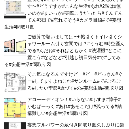
す〜#どうですか#こんな生活#あれ#2階は#無
いのか#まいっか#実際こうだったら#てんてん
てん#3日で#忘れてそう#カメラ目線#で#妄想
生活#間取り図
ご破算で願いましては〜6帖引くトイレ引くシ
ャワールーム引く玄関では？#ううむ#時空歪ん
でる#んだね#それはともかく #洗濯機#どこに
置こう#などなど#引越し初日気分#で#してみ
る#妄想生活#間取り図
そこ気になるんですけどー#どー#どっきん#ぐ
ー#してますよねこれ#サンルーム#で#ごろご
ろ#したい季節#近づく#の#妄想生活#間取り図
アコーーディオン！#いらない#ふすま#障子#
かむばーっく #あれ#あそこだけ#残ってる#結
構難しい#妄想生活#間取り図
妄想フルパワーの蔵付き間取り図久しぶりに楽