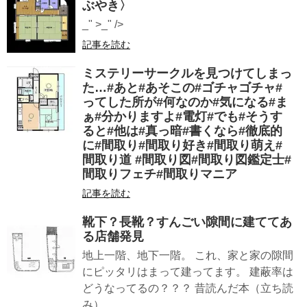
ぶやき〉
_" >_" />
記事を読む
ミステリーサークルを見つけてしまっ
た…#あと#あそこの#ゴチャゴチャ#
ってした所が#何なのか#気になる#ま
ぁ#分かりますよ#電灯#でも#そうす
ると#他は#真っ暗#書くなら#徹底的
に#間取り#間取り好き#間取り萌え#
間取り道 #間取り図#間取り図鑑定士#
間取りフェチ#間取りマニア
記事を読む
靴下？長靴？すんごい隙間に建ててあ
る店舗発見
地上一階、地下一階。 これ、家と家の隙間
にピッタリはまって建ってます。 建蔽率は
どうなってるの？？？ 昔読んだ本（立ち読
み） ...