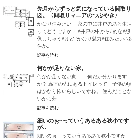
先月からずっと気になっている間取り
図。〈間取りマニアのつぶやき〉
かなり住みたい！ 家の中に井戸のある生活
ってどうですか？ #井戸の中から#的な#想
像しちゃう#けど#かなり魅力#住みたい#移
住か...
記事を読む
何かが足りない家。
何かが足りない家。。 何だか分かります
か？ 廊下の先にあるトイレって、子供の頃
はかなり怖いらしいですね。 住んだことな
いから分...
記事を読む
細いのぉ~っていうあるある狭小です
が…
細いのぉ～っていうあるある狭小ですが…