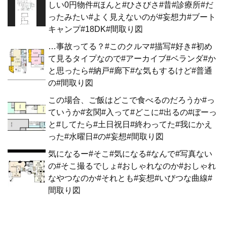
しい0円物件#ほんと#ひさびさ#昔#診療所#だ
ったみたい#よく見えないのが#妄想力#ブート
キャンプ#18DK#間取り図
…事故ってる？#このクルマ#描写#好き#初め
て見るタイプなので#アーカイブ#ベランダ#か
と思ったら#納戸#廊下#な気もするけど#普通
の#間取り図
この場合、ご飯はどこで食べるのだろうか#っ
ていうか#玄関#入って#どこに#出るの#ぼーっ
と#してたら#土日祝日#終わってた#我にかえ
った#水曜日#の#妄想#間取り図
気になるー#そこ#気になる#なんで#写真ない
の#そこ撮るでしょ#おしゃれなのか#おしゃれ
なやつなのか#それとも#妄想#いびつな曲線#
間取り図