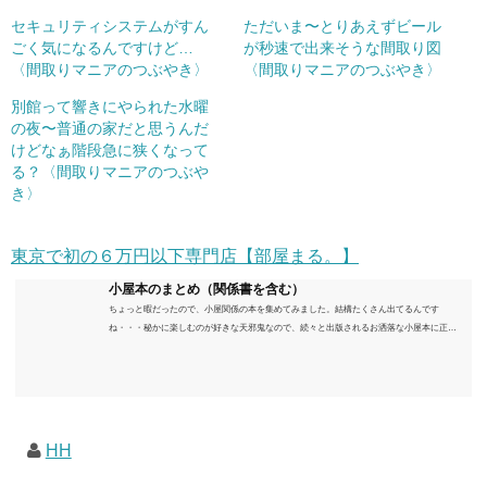
セキュリティシステムがすん
ただいま〜とりあえずビール
ごく気になるんですけど…
が秒速で出来そうな間取り図
〈間取りマニアのつぶやき〉
〈間取りマニアのつぶやき〉
別館って響きにやられた水曜
の夜〜普通の家だと思うんだ
けどなぁ階段急に狭くなって
る？〈間取りマニアのつぶや
き〉
東京で初の６万円以下専門店【部屋まる。】
小屋本のまとめ（関係書を含む）
ちょっと暇だったので、小屋関係の本を集めてみました。結構たくさん出てるんです
ね・・・秘かに楽しむのが好きな天邪鬼なので、続々と出版されるお洒落な小屋本に正直
うんざりしていますが、日々の読書＆数年後すっかりブームが去ったころにゆっくりと楽
しむためのメモです。発行年順に並べてみました。こうしてみると結構面白いですね～※
★印は読書済。★の数はおすすめ度合い（MAX★★★）※2018.6.25現在（随時更新/漏れが
あれば教えていただけると嬉しいです）ムック～発行年順小屋ライフ 小屋を活用した素敵
なライフスタイルムック: 63...
HH