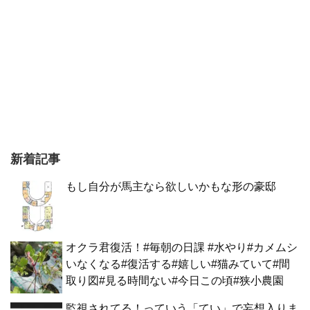
新着記事
もし自分が馬主なら欲しいかもな形の豪邸
オクラ君復活！#毎朝の日課 #水やり#カメムシ
いなくなる#復活する#嬉しい#猫みていて#間
取り図#見る時間ない#今日この頃#狭小農園
監視されてる！っていう「てい」で妄想入りま