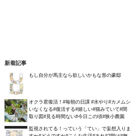
新着記事
もし自分が馬主なら欲しいかもな形の豪邸
オクラ君復活！#毎朝の日課 #水やり#カメムシ
いなくなる#復活する#嬉しい#猫みていて#間
取り図#見る時間ない#今日この頃#狭小農園
監視されてる！っていう「てい」で妄想入りま
す〜#どうですか#こんな生活#あれ#2階は#無