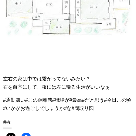
左右の家は中では繋がってないみたい？
右を自室にして、夜には左に帰る生活がいいなぁ
#通勤嫌い#この距離感#職場が#最高#だと思う#今日この頃
#いかがお過ごしでしょうか#な#間取り図
共有: