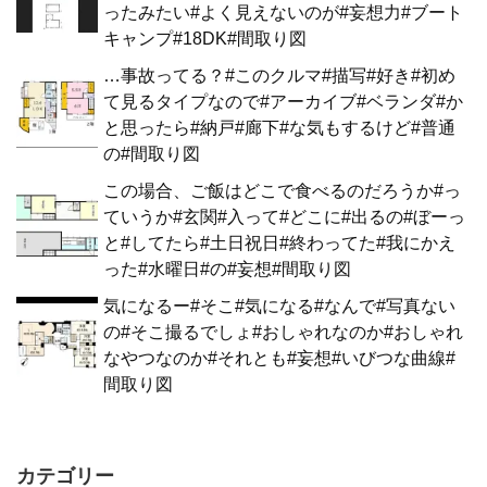
ったみたい#よく見えないのが#妄想力#ブート
キャンプ#18DK#間取り図
…事故ってる？#このクルマ#描写#好き#初め
て見るタイプなので#アーカイブ#ベランダ#か
と思ったら#納戸#廊下#な気もするけど#普通
の#間取り図
この場合、ご飯はどこで食べるのだろうか#っ
ていうか#玄関#入って#どこに#出るの#ぼーっ
と#してたら#土日祝日#終わってた#我にかえ
った#水曜日#の#妄想#間取り図
気になるー#そこ#気になる#なんで#写真ない
の#そこ撮るでしょ#おしゃれなのか#おしゃれ
なやつなのか#それとも#妄想#いびつな曲線#
間取り図
カテゴリー