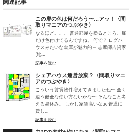
関連記事
この扉の色は何だろう〜…アッ！〈間
取りマニアのつぶやき〉
なるほど。。。 普通部屋を塗るところ、扉
だけ色付けてるんですね。 何で？ ログハ
ウスみたいな倉庫が魅力的～ 志摩師吉貸家
(地...
記事を読む
シェアハウス運営放棄？〈間取りマニ
アのつぶやき〉
こういう賃貸物件増えてきましたね〜 全く
違う健全な使い方ないかな〜 そんなこと考
える昼休み。 しかし家賃高いなぁ 普通に
貸し...
記事を読む