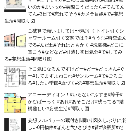
いのか#まいっか#実際こうだったら#てんてん
てん#3日で#忘れてそう#カメラ目線#で#妄想
生活#間取り図
ご破算で願いましては〜6帖引くトイレ引くシ
ャワールーム引く玄関では？#ううむ#時空歪ん
でる#んだね#それはともかく #洗濯機#どこに
置こう#などなど#引越し初日気分#で#してみ
る#妄想生活#間取り図
そこ気になるんですけどー#どー#どっきん#ぐ
ー#してますよねこれ#サンルーム#で#ごろご
ろ#したい季節#近づく#の#妄想生活#間取り図
アコーーディオン！#いらない#ふすま#障子#
かむばーっく #あれ#あそこだけ#残ってる#結
構難しい#妄想生活#間取り図
妄想フルパワーの蔵付き間取り図久しぶりに楽
しい0円物件#ほんと#ひさびさ#昔#診療所#だ