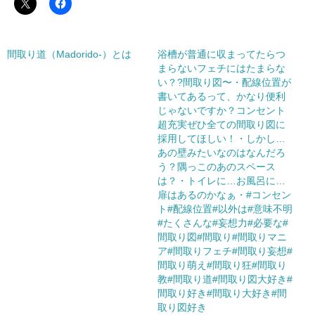
間取り道（Madorido-）とは
浴槽が普通に収まってたらつ
まらないフェチにはたまらな
い？?間取り図〜・配線位置が
書いてあるって、かなり便利
じゃないですか？コンセント
超充実ぜひ全ての間取り図に
採用してほしい！・しかし…
あの壁みたいなのはなんだろ
う？隅っこのあのスペース
は？・トイレに…お風呂に…
扉はあるのかなぁ・#コンセン
ト#配線位置#以外は#意味不明
#たくさんな#妄想力#必要な#
間取り図#間取り#間取りマニ
ア#間取りフェチ#間取り妄想#
間取り萌え#間取り狂#間取り
教#間取り道#間取り図大好き#
間取り好き#間取り大好き#間
取り図好き