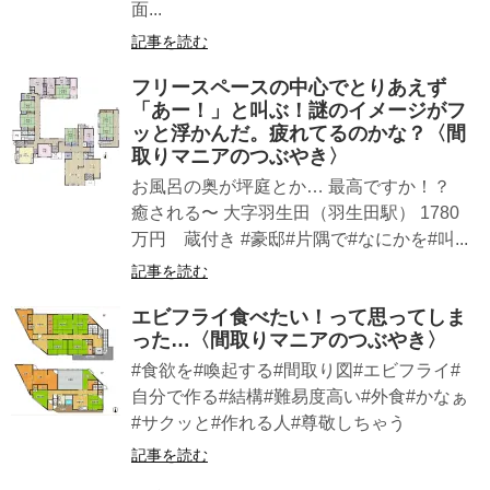
面...
記事を読む
フリースペースの中心でとりあえず
「あー！」と叫ぶ！謎のイメージがフ
ッと浮かんだ。疲れてるのかな？〈間
取りマニアのつぶやき〉
お風呂の奥が坪庭とか… 最高ですか︎！？
癒される〜 大字羽生田（羽生田駅） 1780
万円 蔵付き #豪邸#片隅で#なにかを#叫...
記事を読む
エビフライ食べたい！って思ってしま
った…〈間取りマニアのつぶやき〉
#食欲を#喚起する#間取り図#エビフライ#
自分で作る#結構#難易度高い#外食#かなぁ
#サクッと#作れる人#尊敬しちゃう
記事を読む