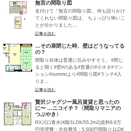
無言の間取り図
名付けて「無言の間取り図」 何も語りかけ
てくれない間取り図は、 ちょっぴり怖いこ
とが分かりました…
記事を読む
…その扉閉じた時、壁はどうなってる
の？
間取り自体は普通に住みやすそう。 #閉じ
ると開く#壁#のある#普通の#小ネタ#マン
ション#summoより#間取り図#ランチ#入
りま...
記事を読む
贅沢ジャグジー風呂賃貸︎と思ったの
に〜 …ニコイチ？〈間取りマニアの
つぶやき〉
RX川口青木(4階/1LDK/55.2m2)賃料6.9万
円管理費・共益費等：5,500円間取り1LDK