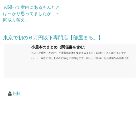
玄関って室内にあるもんだと
ばっかり思ってましたが…～
間取り萌え～
東京で初の６万円以下専門店【部屋まる。】
小屋本のまとめ（関係書を含む）
ちょっと暇だったので、小屋関係の本を集めてみました。結構たくさん出てるんです
ね・・・秘かに楽しむのが好きな天邪鬼なので、続々と出版されるお洒落な小屋本に正直
うんざりしていますが、日々の読書＆数年後すっかりブームが去ったころにゆっくりと楽
しむためのメモです。発行年順に並べてみました。こうしてみると結構面白いですね～※
★印は読書済。★の数はおすすめ度合い（MAX★★★）※2018.6.25現在（随時更新/漏れが
あれば教えていただけると嬉しいです）ムック～発行年順小屋ライフ 小屋を活用した素敵
なライフスタイルムック: 63...
HH