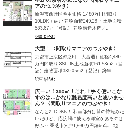
中2Fの素材が気になる〈間取りマニ
アのつぶやき〉
新潟市西蒲区巻甲価格 1,480万円間取り
10LDK＋納戸 建物面積249.26㎡ 土地面積
583.67㎡（登記） 建物構造木造／...
記事を読む
大型！〈間取りマニアのつぶやき〉
京都市上京区仲之町（大宮通）価格4,480
万円間取り 3SLDK土地面積161.58m2（登
記）建物面積339.05m2（登記）築年...
記事を読む
広ーい！360㎡！これ上手く使いこな
すのは…かなり難易度高いと思いませ
ん？〈間取りマニアのつぶやき〉
なんと21DDKK！ 和室部分は昔の旅籠みた
いだけど、応接間に使える洋室があるのは
好み～ 香芝市穴虫1,980万円築66年土地