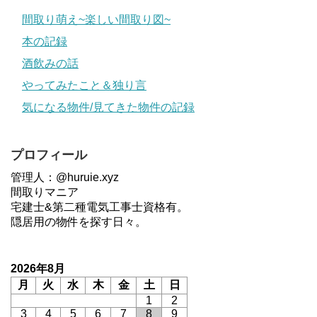
間取り萌え~楽しい間取り図~
本の記録
酒飲みの話
やってみたこと＆独り言
気になる物件/見てきた物件の記録
プロフィール
管理人：@huruie.xyz
間取りマニア
宅建士&第二種電気工事士資格有。
隠居用の物件を探す日々。
2026年8月
月
火
水
木
金
土
日
1
2
3
4
5
6
7
8
9