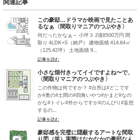
関連記事
この豪邸…ドラマか映画で見たことあ
るなぁ〈間取りマニアのつぶやき〉
何だったかなぁ～ 小坪３ 2億8500万円 間
取り 4LDK+S（納戸） 建物面積 414.64㎡
（125.42坪） 土地面積 9...
記事を読む
小さな畑付きってイイですよね〜で、
〈間取りマニアのつぶやき〉
この作物は何ですか？ #台所は#どこです
か#奥の#土間の#四角いやつ#かまど#なの
かな#トイレ#外からですか#のんびり#妄想
するの...
記事を読む
豪邸感を完璧に隠蔽するアートな間取
り図（笑）実際はなかなかの豪邸なん