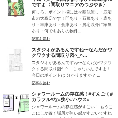
ですよ〈間取りマニアのつぶやき〉
何しろ、ポイント欄には≪類似無し・鹿沼
市の大豪邸です！門あり・石蔵あり・庭あ
り・車庫あり・倉庫あり・居宅以外に家屋
あり・何でもありの物件...
記事を読む
スタジオがあるんですね〜なんだかワ
クワクする間取り図^_^…
スタジオがあるんですね〜なんだかワクワ
クする間取り図^_^ …じゃないんですよ！
今日のポイントは︎ 分かりますか？ ...
記事を読む
シャワールームの存在感！#すんごく#
カラフル#な#狭小#ハウス#
シャワールームの存在感がすごい！ もうこ
こにしか置く場所が無い感がすごいですね