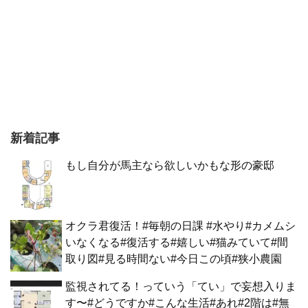
新着記事
もし自分が馬主なら欲しいかもな形の豪邸
オクラ君復活！#毎朝の日課 #水やり#カメムシ
いなくなる#復活する#嬉しい#猫みていて#間
取り図#見る時間ない#今日この頃#狭小農園
監視されてる！っていう「てい」で妄想入りま
す〜#どうですか#こんな生活#あれ#2階は#無