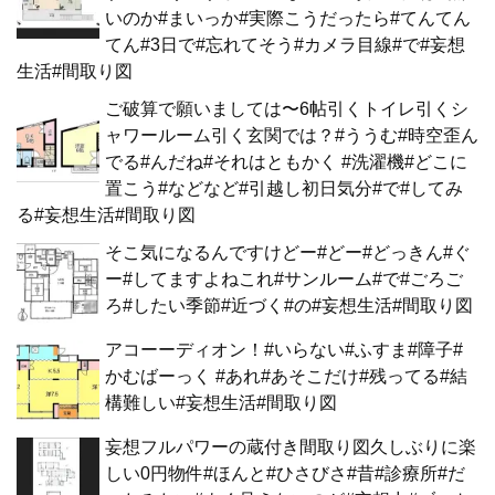
いのか#まいっか#実際こうだったら#てんてん
てん#3日で#忘れてそう#カメラ目線#で#妄想
生活#間取り図
ご破算で願いましては〜6帖引くトイレ引くシ
ャワールーム引く玄関では？#ううむ#時空歪ん
でる#んだね#それはともかく #洗濯機#どこに
置こう#などなど#引越し初日気分#で#してみ
る#妄想生活#間取り図
そこ気になるんですけどー#どー#どっきん#ぐ
ー#してますよねこれ#サンルーム#で#ごろご
ろ#したい季節#近づく#の#妄想生活#間取り図
アコーーディオン！#いらない#ふすま#障子#
かむばーっく #あれ#あそこだけ#残ってる#結
構難しい#妄想生活#間取り図
妄想フルパワーの蔵付き間取り図久しぶりに楽
しい0円物件#ほんと#ひさびさ#昔#診療所#だ