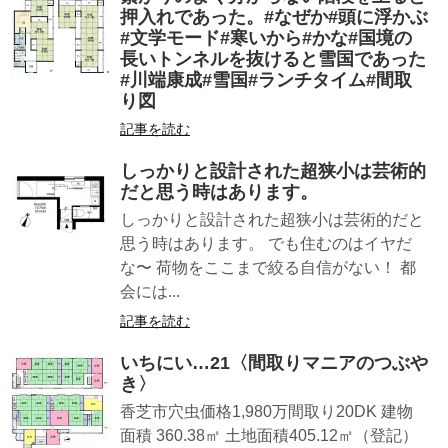
押入れであった。#なぜか#頭に浮かぶ
#文学モード#寒いから#かな#国境の
長いトンネルを抜けると雪国であった
#川端康成#雪国#ランチタイム#間取
り図
記事を読む
しっかりと設計された超狭小は芸術的
だと思う時はあります。
しっかりと設計された超狭小は芸術的だと
思う時はあります。 でも住むのはイヤだ
な〜 荷物をここまで絞る自信がない！ 都
会には...
記事を読む
いちにい…21︎〈間取りマニアのつぶや
き〉
香芝市穴虫価格1,980万間取り20DK 建物
面積 360.38㎡ 土地面積405.12㎡（登記）