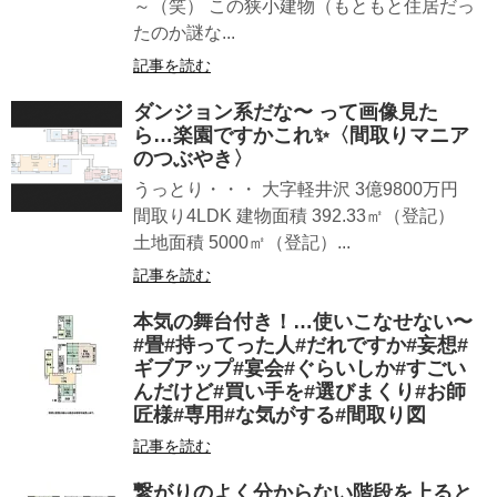
～（笑） この狭小建物（もともと住居だっ
たのか謎な...
記事を読む
ダンジョン系だな〜 って画像見た
ら…楽園ですかこれ✨〈間取りマニア
のつぶやき〉
うっとり・・・ 大字軽井沢 3億9800万円
間取り4LDK 建物面積 392.33㎡（登記）
土地面積 5000㎡（登記）...
記事を読む
本気の舞台付き！…使いこなせない〜
#畳#持ってった人#だれですか#妄想#
ギブアップ#宴会#ぐらいしか#すごい
んだけど#買い手を#選びまくり#お師
匠様#専用#な気がする#間取り図
記事を読む
繋がりのよく分からない階段を上ると