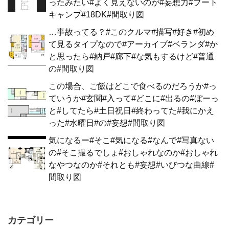
ったみたい#よく見えないのが#妄想力#ブート
キャンプ#18DK#間取り図
…事故ってる？#このクルマ#描写#好き#初め
て見るタイプなので#アーカイブ#ベランダ#か
と思ったら#納戸#廊下#な気もするけど#普通
の#間取り図
この場合、ご飯はどこで食べるのだろうか#っ
ていうか#玄関#入って#どこに#出るの#ぼーっ
と#してたら#土日祝日#終わってた#我にかえ
った#水曜日#の#妄想#間取り図
気になるー#そこ#気になる#なんで#写真ない
の#そこ撮るでしょ#おしゃれなのか#おしゃれ
なやつなのか#それとも#妄想#いびつな曲線#
間取り図
カテゴリー