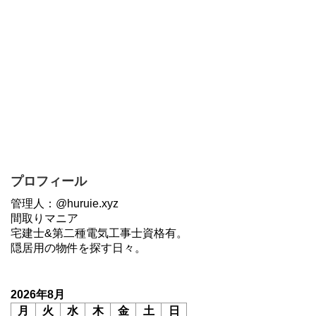
プロフィール
管理人：@huruie.xyz
間取りマニア
宅建士&第二種電気工事士資格有。
隠居用の物件を探す日々。
2026年8月
月
火
水
木
金
土
日