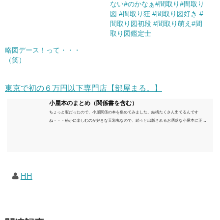
ない#のかなぁ#間取り#間取り
図 #間取り狂 #間取り図好き #
間取り図初段 #間取り萌え#間
取り図鑑定士
略図デース！って・・・
（笑）
東京で初の６万円以下専門店【部屋まる。】
小屋本のまとめ（関係書を含む）
ちょっと暇だったので、小屋関係の本を集めてみました。結構たくさん出てるんです
ね・・・秘かに楽しむのが好きな天邪鬼なので、続々と出版されるお洒落な小屋本に正直
うんざりしていますが、日々の読書＆数年後すっかりブームが去ったころにゆっくりと楽
しむためのメモです。発行年順に並べてみました。こうしてみると結構面白いですね～※
★印は読書済。★の数はおすすめ度合い（MAX★★★）※2018.6.25現在（随時更新/漏れが
あれば教えていただけると嬉しいです）ムック～発行年順小屋ライフ 小屋を活用した素敵
なライフスタイルムック: 63...
HH