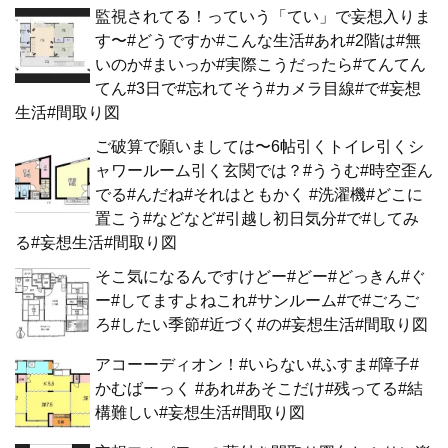
監視されてる！っていう「てい」で妄想入りま
す〜#どうですか#こんな生活#あれ#2階は#無
いのか#まいっか#実際こうだったら#てんてん
てん#3日で#忘れてそう#カメラ目線#で#妄想
生活#間取り図
ご破算で願いましては〜6帖引くトイレ引くシ
ャワールーム引く玄関では？#ううむ#時空歪ん
でる#んだね#それはともかく #洗濯機#どこに
置こう#などなど#引越し初日気分#で#してみ
る#妄想生活#間取り図
そこ気になるんですけどー#どー#どっきん#ぐ
ー#してますよねこれ#サンルーム#で#ごろご
ろ#したい季節#近づく#の#妄想生活#間取り図
アコーーディオン！#いらない#ふすま#障子#
かむばーっく #あれ#あそこだけ#残ってる#結
構難しい#妄想生活#間取り図