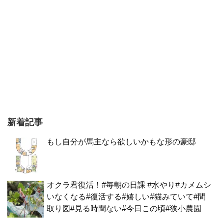
新着記事
もし自分が馬主なら欲しいかもな形の豪邸
オクラ君復活！#毎朝の日課 #水やり#カメムシ
いなくなる#復活する#嬉しい#猫みていて#間
取り図#見る時間ない#今日この頃#狭小農園