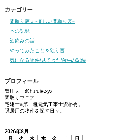
カテゴリー
間取り萌え~楽しい間取り図~
本の記録
酒飲みの話
やってみたこと＆独り言
気になる物件/見てきた物件の記録
プロフィール
管理人：@huruie.xyz
間取りマニア
宅建士&第二種電気工事士資格有。
隠居用の物件を探す日々。
2026年8月
月
火
水
木
金
土
日