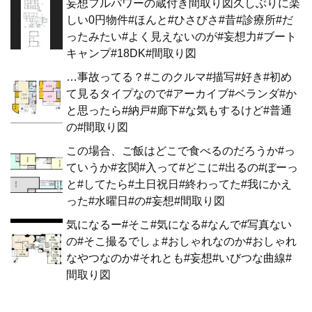
妄想フルパワーの蔵付き間取り図久しぶりに楽
しい0円物件#ほんと#ひさびさ#昔#診療所#だ
ったみたい#よく見えないのが#妄想力#ブート
キャンプ#18DK#間取り図
…事故ってる？#このクルマ#描写#好き#初め
て見るタイプなので#アーカイブ#ベランダ#か
と思ったら#納戸#廊下#な気もするけど#普通
の#間取り図
この場合、ご飯はどこで食べるのだろうか#っ
ていうか#玄関#入って#どこに#出るの#ぼーっ
と#してたら#土日祝日#終わってた#我にかえ
った#水曜日#の#妄想#間取り図
気になるー#そこ#気になる#なんで#写真ない
の#そこ撮るでしょ#おしゃれなのか#おしゃれ
なやつなのか#それとも#妄想#いびつな曲線#
間取り図