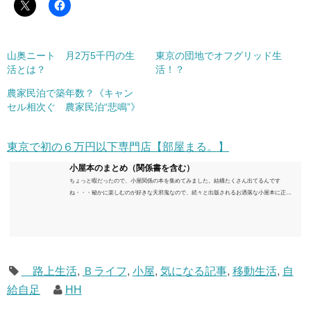
山奥ニート 月2万5千円の生
東京の団地でオフグリッド生
活とは？
活！？
農家民泊で築年数？《キャン
セル相次ぐ 農家民泊“悲鳴”》
東京で初の６万円以下専門店【部屋まる。】
小屋本のまとめ（関係書を含む）
ちょっと暇だったので、小屋関係の本を集めてみました。結構たくさん出てるんです
ね・・・秘かに楽しむのが好きな天邪鬼なので、続々と出版されるお洒落な小屋本に正直
うんざりしていますが、日々の読書＆数年後すっかりブームが去ったころにゆっくりと楽
しむためのメモです。発行年順に並べてみました。こうしてみると結構面白いですね～※
★印は読書済。★の数はおすすめ度合い（MAX★★★）※2018.6.25現在（随時更新/漏れが
あれば教えていただけると嬉しいです）ムック～発行年順小屋ライフ 小屋を活用した素敵
なライフスタイルムック: 63...
路上生活
,
Ｂライフ
,
小屋
,
気になる記事
,
移動生活
,
自
給自足
HH