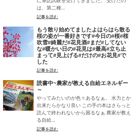
に筆記試験を受けてきました。 受けたの
は、第二種...
記事を読む
もう散り始めてましたよはらはら散る
桜の姿が一番好きです#今日の#桜#桜
吹雪#綺麗だ#花見酒#まだ#してない
な#暖かい日の#花見は#最高#立ち止
まって#見上げる#だけの#お花見#で
した
記事を読む
読書中~農家が教える自給エネルギー
～
やってみたいのが色々あるなぁ。 水力とか
出来たらかなり良い この手の本はさらっと
読んで終われないから困るなぁ 農家が教え
る自給...
記事を読む