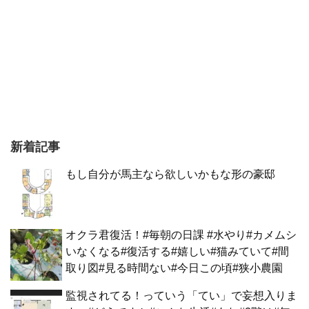
新着記事
もし自分が馬主なら欲しいかもな形の豪邸
オクラ君復活！#毎朝の日課 #水やり#カメムシ
いなくなる#復活する#嬉しい#猫みていて#間
取り図#見る時間ない#今日この頃#狭小農園
監視されてる！っていう「てい」で妄想入りま