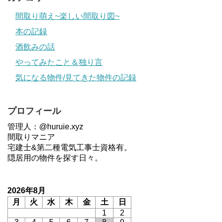
間取り萌え~楽しい間取り図~
本の記録
酒飲みの話
やってみたこと＆独り言
気になる物件/見てきた物件の記録
プロフィール
管理人：@huruie.xyz
間取りマニア
宅建士&第二種電気工事士資格有。
隠居用の物件を探す日々。
2026年8月
月
火
水
木
金
土
日
1
2