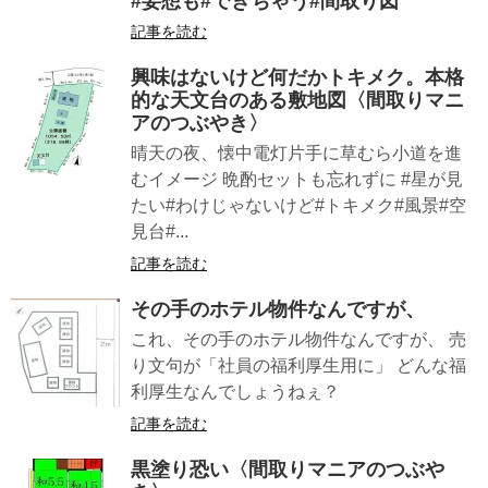
#妄想も#できちゃう#間取り図
記事を読む
興味はないけど何だかトキメク。本格
的な天文台のある敷地図〈間取りマニ
アのつぶやき〉
晴天の夜、懐中電灯片手に草むら小道を進
むイメージ 晩酌セットも忘れずに #星が見
たい#わけじゃないけど#トキメク#風景#空
見台#...
記事を読む
その手のホテル物件なんですが、
これ、その手のホテル物件なんですが、 売
り文句が「社員の福利厚生用に」 どんな福
利厚生なんでしょうねぇ？
記事を読む
黒塗り恐い〈間取りマニアのつぶや