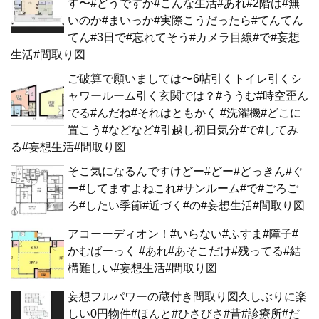
す〜#どうですか#こんな生活#あれ#2階は#無
いのか#まいっか#実際こうだったら#てんてん
てん#3日で#忘れてそう#カメラ目線#で#妄想
生活#間取り図
ご破算で願いましては〜6帖引くトイレ引くシ
ャワールーム引く玄関では？#ううむ#時空歪ん
でる#んだね#それはともかく #洗濯機#どこに
置こう#などなど#引越し初日気分#で#してみ
る#妄想生活#間取り図
そこ気になるんですけどー#どー#どっきん#ぐ
ー#してますよねこれ#サンルーム#で#ごろご
ろ#したい季節#近づく#の#妄想生活#間取り図
アコーーディオン！#いらない#ふすま#障子#
かむばーっく #あれ#あそこだけ#残ってる#結
構難しい#妄想生活#間取り図
妄想フルパワーの蔵付き間取り図久しぶりに楽
しい0円物件#ほんと#ひさびさ#昔#診療所#だ