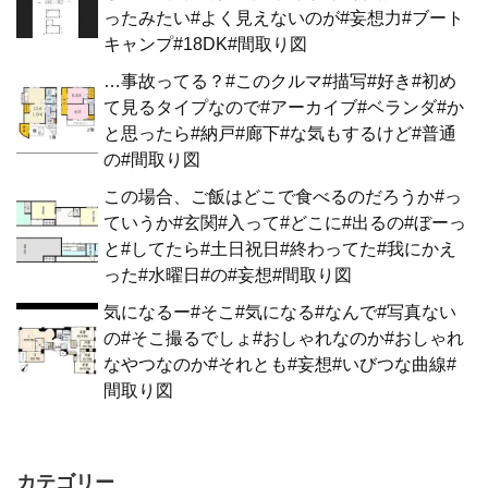
ったみたい#よく見えないのが#妄想力#ブート
キャンプ#18DK#間取り図
…事故ってる？#このクルマ#描写#好き#初め
て見るタイプなので#アーカイブ#ベランダ#か
と思ったら#納戸#廊下#な気もするけど#普通
の#間取り図
この場合、ご飯はどこで食べるのだろうか#っ
ていうか#玄関#入って#どこに#出るの#ぼーっ
と#してたら#土日祝日#終わってた#我にかえ
った#水曜日#の#妄想#間取り図
気になるー#そこ#気になる#なんで#写真ない
の#そこ撮るでしょ#おしゃれなのか#おしゃれ
なやつなのか#それとも#妄想#いびつな曲線#
間取り図
カテゴリー