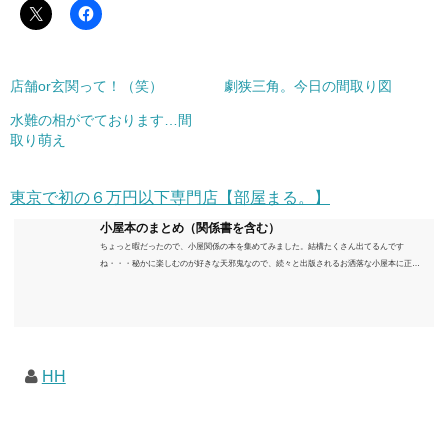
店舗or玄関って！（笑）
劇狭三角。今日の間取り図
水難の相がでております…間
取り萌え
東京で初の６万円以下専門店【部屋まる。】
小屋本のまとめ（関係書を含む）
ちょっと暇だったので、小屋関係の本を集めてみました。結構たくさん出てるんです
ね・・・秘かに楽しむのが好きな天邪鬼なので、続々と出版されるお洒落な小屋本に正直
うんざりしていますが、日々の読書＆数年後すっかりブームが去ったころにゆっくりと楽
しむためのメモです。発行年順に並べてみました。こうしてみると結構面白いですね～※
★印は読書済。★の数はおすすめ度合い（MAX★★★）※2018.6.25現在（随時更新/漏れが
あれば教えていただけると嬉しいです）ムック～発行年順小屋ライフ 小屋を活用した素敵
なライフスタイルムック: 63...
HH