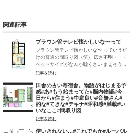
関連記事
ブラウン管テレビ懐かしいな〜って
ブラウン管テレビ懐かしいな〜 っていうだ
けの普通の間取り図（笑） 広さ不明・・・
ベッドサイズがなんか嘘くさい まぁそう...
記事を読む
田舎の古い寄宿舎。物語がはじまる予
感#あ#もう始まってた#脳内物語#今
日から#住まう#中庭良い#音無さん#
的な#てきな#テキナ#昭和感#満載#い
いなここ#間取り図
記事を読む
使いきれない…#これでもか#ルーバル