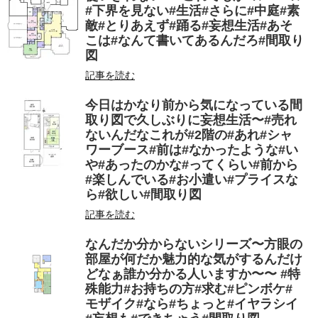
#下界を見ない#生活#さらに#中庭#素
敵#とりあえず#踊る#妄想生活#あそ
こは#なんて書いてあるんだろ#間取り
図
記事を読む
今日はかなり前から気になっている間
取り図で久しぶりに妄想生活〜#売れ
ないんだなこれが#2階の#あれ#シャ
ワーブース#前は#なかったような#い
や#あったのかな#ってくらい#前から
#楽しんでいる#お小遣い#プライスな
ら#欲しい#間取り図
記事を読む
なんだか分からないシリーズ〜方眼の
部屋が何だか魅力的な気がするんだけ
どなぁ誰か分かる人いますか〜〜 #特
殊能力#お持ちの方#求む#ピンボケ#
モザイク#なら#ちょっと#イヤラシイ