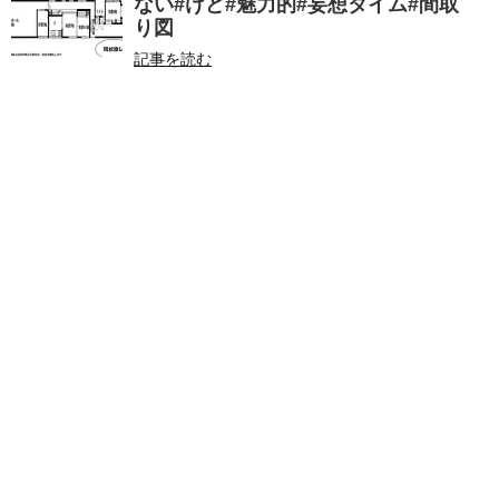
ない#けど#魅力的#妄想タイム#間取
り図
記事を読む