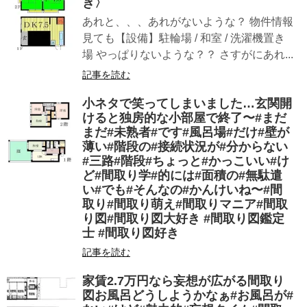
き〉
あれと、、、あれがないような？ 物件情報
見ても【設備】駐輪場 / 和室 / 洗濯機置き
場 やっぱりないような？？ さすがにあれ...
記事を読む
小ネタで笑ってしまいました…玄関開
けると独房的な小部屋で終了〜#まだ
まだ#未熟者#です#風呂場#だけ#壁が
薄い#階段の#接続状況が#分からない
#三路#階段#ちょっと#かっこいい#け
ど#間取り学#的には#面積の#無駄遣
い#でも#そんなの#かんけいね〜#間
取り#間取り萌え#間取りマニア#間取
り図#間取り図大好き #間取り図鑑定
士 #間取り図好き
記事を読む
家賃2.7万円なら妄想が広がる間取り
図お風呂どうしようかなぁ#お風呂が#