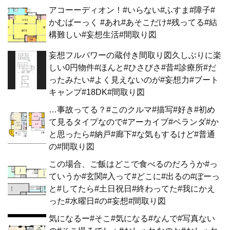
アコーーディオン！#いらない#ふすま#障子#
かむばーっく #あれ#あそこだけ#残ってる#結
構難しい#妄想生活#間取り図
妄想フルパワーの蔵付き間取り図久しぶりに楽
しい0円物件#ほんと#ひさびさ#昔#診療所#だ
ったみたい#よく見えないのが#妄想力#ブート
キャンプ#18DK#間取り図
…事故ってる？#このクルマ#描写#好き#初め
て見るタイプなので#アーカイブ#ベランダ#か
と思ったら#納戸#廊下#な気もするけど#普通
の#間取り図
この場合、ご飯はどこで食べるのだろうか#っ
ていうか#玄関#入って#どこに#出るの#ぼーっ
と#してたら#土日祝日#終わってた#我にかえ
った#水曜日#の#妄想#間取り図
気になるー#そこ#気になる#なんで#写真ない