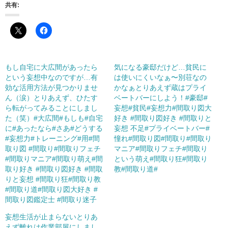
共有:
もし自宅に大広間があったら
気になる豪邸だけど…貧民に
という妄想中なのですが…有
は使いにくいなぁ〜別荘なの
効な活用方法が見つかりませ
かなぁとりあえず蔵はプライ
ん（涙）とりあえず、ひたす
ベートバーにしよう！#豪邸#
ら転がってみることにしまし
妄想#貧民#妄想力#間取り図大
た（笑）#大広間#もしも#自宅
好き #間取り図好き #間取りと
に#あったなら#さあ#どうする
妄想 不足#プライベートバー#
#妄想力#トレーニング#用#間
憧れ#間取り図#間取り#間取り
取り図 #間取り#間取りフェチ
マニア#間取りフェチ#間取り
#間取りマニア#間取り萌え#間
という萌え#間取り狂#間取り
取り好き #間取り図好き #間取
教#間取り道#
りと妄想 #間取り狂#間取り教
#間取り道#間取り図大好き #
間取り図鑑定士 #間取り迷子
妄想生活が止まらないとりあ
えず離れは作業部屋にしまし