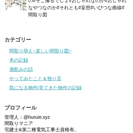
の#そこ撮るでしょ#おしゃれなのか#おしゃれ
なやつなのか#それとも#妄想#いびつな曲線#
間取り図
カテゴリー
間取り萌え~楽しい間取り図~
本の記録
酒飲みの話
やってみたこと＆独り言
気になる物件/見てきた物件の記録
プロフィール
管理人：@huruie.xyz
間取りマニア
宅建士&第二種電気工事士資格有。