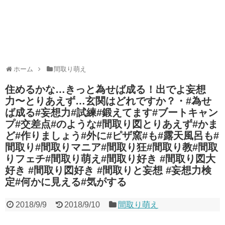
ホーム
間取り萌え
住めるかな…きっと為せば成る！出でよ妄想
力〜とりあえず…玄関はどれですか？・#為せ
ば成る#妄想力#試練#鍛えてます#ブートキャン
プ#交差点#のような#間取り図とりあえず#かま
ど#作りましょう#外に#ピザ窯#も#露天風呂も#
間取り#間取りマニア#間取り狂#間取り教#間取
りフェチ#間取り萌え#間取り好き #間取り図大
好き #間取り図好き #間取りと妄想 #妄想力検
定#何かに見える#気がする
2018/9/9
2018/9/10
間取り萌え