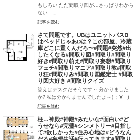
もしろい ただ間取り図が…さっぱりわから
ない！...
記事を読む
さて問題です。UBはユニットバスB
はベッドじゃあDは？この部屋、冷蔵
庫どこに置くんだろ〜#問題#突然#出
したくなる#間取り図#間取り#間取り
好き#間取り萌え#間取り妄想#間取り
フェチ#間取りマニア#間取り教#間取
り狂#間取りみ#間取り図鑑定士 #間取
り図大好き #間取りクイズ
答えはデスクだそうです～ 分かりました
か? 私は分かりませんでしたよ～( ；∀；)
記事を読む
柱…神殿︎#神殿#みたいな#面白い#ど
うせなら#完璧#シンメトリー#目指し
て#欲しかった#住み心地は#どうなん
だろ#妄想生活#行ってきます#間取り