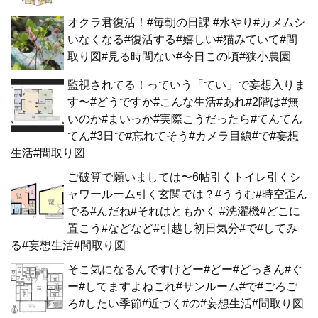
オクラ君復活！#毎朝の日課 #水やり#カメムシ
いなくなる#復活する#嬉しい#猫みていて#間
取り図#見る時間ない#今日この頃#狭小農園
監視されてる！っていう「てい」で妄想入りま
す〜#どうですか#こんな生活#あれ#2階は#無
いのか#まいっか#実際こうだったら#てんてん
てん#3日で#忘れてそう#カメラ目線#で#妄想
生活#間取り図
ご破算で願いましては〜6帖引くトイレ引くシ
ャワールーム引く玄関では？#ううむ#時空歪ん
でる#んだね#それはともかく #洗濯機#どこに
置こう#などなど#引越し初日気分#で#してみ
る#妄想生活#間取り図
そこ気になるんですけどー#どー#どっきん#ぐ
ー#してますよねこれ#サンルーム#で#ごろご
ろ#したい季節#近づく#の#妄想生活#間取り図