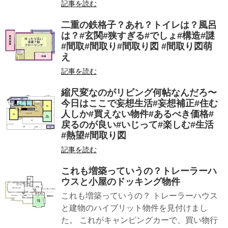
記事を読む
二重の鉄格子？あれ？トイレは？風呂
は？#玄関#狭すぎる#でしょ#構造#謎
#間取#間取り#間取り図 #間取り図萌
え
記事を読む
縮尺変なのがリビング何帖なんだろ〜
今日はここで妄想生活#妄想補正#住む
人しか#買えない物件#あるべき価格#
戻るのが良い#いじって#楽しむ#生活
#熱望#間取り図
記事を読む
これも増築っていうの？トレーラーハ
ウスと小屋のドッキング物件
これも増築っていうの？ トレーラーハウス
と建物のハイブリット物件を見付けまし
た。 これがキャンピングカーで、買い物行