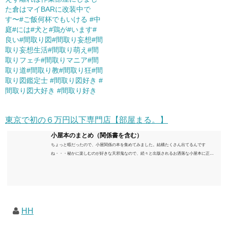
た倉はマイBARに改装中で
す〜#ご飯何杯でもいける #中
庭#には#犬と#鶏が#います#
良い#間取り図#間取り妄想#間
取り妄想生活#間取り萌え#間
取りフェチ#間取りマニア#間
取り道#間取り教#間取り狂#間
取り図鑑定士 #間取り図好き #
間取り図大好き #間取り好き
東京で初の６万円以下専門店【部屋まる。】
小屋本のまとめ（関係書を含む）
ちょっと暇だったので、小屋関係の本を集めてみました。結構たくさん出てるんです
ね・・・秘かに楽しむのが好きな天邪鬼なので、続々と出版されるお洒落な小屋本に正直
うんざりしていますが、日々の読書＆数年後すっかりブームが去ったころにゆっくりと楽
しむためのメモです。発行年順に並べてみました。こうしてみると結構面白いですね～※
★印は読書済。★の数はおすすめ度合い（MAX★★★）※2018.6.25現在（随時更新/漏れが
あれば教えていただけると嬉しいです）ムック～発行年順小屋ライフ 小屋を活用した素敵
なライフスタイルムック: 63...
HH