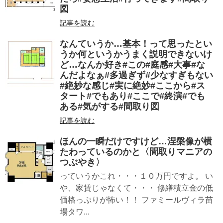
図
記事を読む
なんていうか…基本！って思ったとい
うか何というかうまく説明できないけ
ど…なんか好き#この#庭感#大事#な
んだよなぁ#多過ぎず#少なすぎもない
#絶妙な感じ#実に絶妙#ここから#ス
タート#でもあり#ここで#終演#でも
ある#気がする#間取り図
記事を読む
ほんの一瞬だけですけど…涅槃像が横
たわっているのかと〈間取りマニアの
つぶやき〉
っていうかこれ・・・１０万円ですよ。 い
や、家賃じゃなくて・・・ 修繕積立金の低
価格っぷりが怖い！！ ファミールヴィラ苗
場タワ...