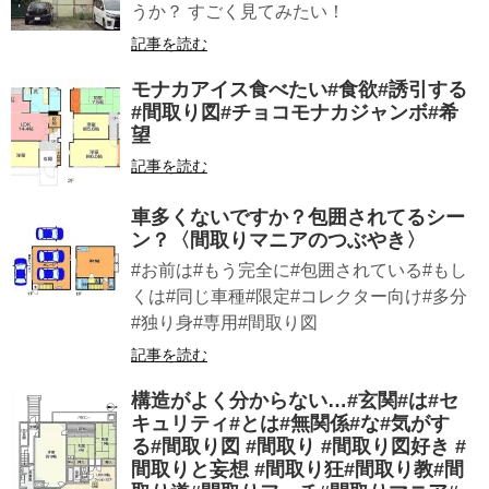
うか？ すごく見てみたい！
記事を読む
モナカアイス食べたい#食欲#誘引する
#間取り図#チョコモナカジャンボ#希
望
記事を読む
車多くないですか？包囲されてるシー
ン？〈間取りマニアのつぶやき〉
#お前は#もう完全に#包囲されている#もし
くは#同じ車種#限定#コレクター向け#多分
#独り身#専用#間取り図
記事を読む
構造がよく分からない…#玄関#は#セ
キュリティ#とは#無関係#な#気がす
る#間取り図 #間取り #間取り図好き #
間取りと妄想 #間取り狂#間取り教#間