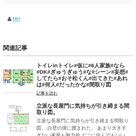
★印は読書済。★の数はおすすめ度合い（MAX★★★）※2018.6.25現在（随時更新/漏れが
あれば教えていただけると嬉しいです）ムック～発行年順小屋ライフ 小屋を活用した素敵
なライフスタイルムック: 63...
HH
関連記事
トイレinトイレ#仮に#6人家族#なら
#DK#ぎゅうぎゅう#な#シーン#妄想#
してたら#おそ松くん#出てきた#あれ
は#何人#だったかな#間取り図
記事を読む
立派な長屋門に気持ちが引き締まる間
取り図。
立派な長屋門に気持ちが引き締まる間取り
図。 白壁の塀に囲まれた、 あまり大きす
ぎない家屋も魅力的 どこに住んでもいい