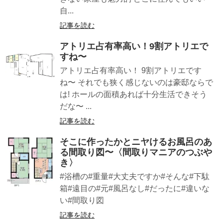
自...
記事を読む
アトリエ占有率高い！9割アトリエで
すね〜
アトリエ占有率高い！ 9割アトリエです
ね〜 それでも狭く感じないのは豪邸ならで
は! ホールの面積あれば十分生活できそう
だな〜 ...
記事を読む
そこに作ったかとニヤけるお風呂のあ
る間取り図〜〈間取りマニアのつぶや
き〉
#浴槽の#重量#大丈夫ですか#そんな#下駄
箱#遠目の#元#風呂なし#だったに#違いな
い#間取り図
記事を読む