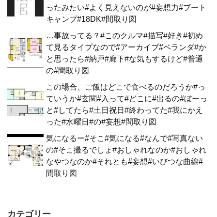
ったみたい#よく見えないのが#妄想力#ブート
キャンプ#18DK#間取り図
…事故ってる？#このクルマ#描写#好き#初め
て見るタイプなので#アーカイブ#ベランダ#か
と思ったら#納戸#廊下#な気もするけど#普通
の#間取り図
この場合、ご飯はどこで食べるのだろうか#っ
ていうか#玄関#入って#どこに#出るの#ぼーっ
と#してたら#土日祝日#終わってた#我にかえ
った#水曜日#の#妄想#間取り図
気になるー#そこ#気になる#なんで#写真ない
の#そこ撮るでしょ#おしゃれなのか#おしゃれ
なやつなのか#それとも#妄想#いびつな曲線#
間取り図
カテゴリー