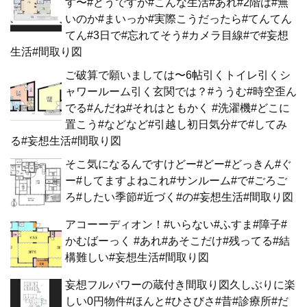
す〜#どうですか#こんな生活#あれ#2階は#無
いのか#まいっか#実際こうだったら#てんてん
てん#3日で#忘れてそう#カメラ目線#で#妄想
生活#間取り図
ご破算で願いましては〜6帖引くトイレ引くシ
ャワールーム引く玄関では？#ううむ#時空歪ん
でる#んだね#それはともかく #洗濯機#どこに
置こう#などなど#引越し初日気分#で#してみ
る#妄想生活#間取り図
そこ気になるんですけどー#どー#どっきん#ぐ
ー#してますよねこれ#サンルーム#で#ごろご
ろ#したい季節#近づく#の#妄想生活#間取り図
アコーーディオン！#いらない#ふすま#障子#
かむばーっく #あれ#あそこだけ#残ってる#結
構難しい#妄想生活#間取り図
妄想フルパワーの蔵付き間取り図久しぶりに楽
しい0円物件#ほんと#ひさびさ#昔#診療所#だ