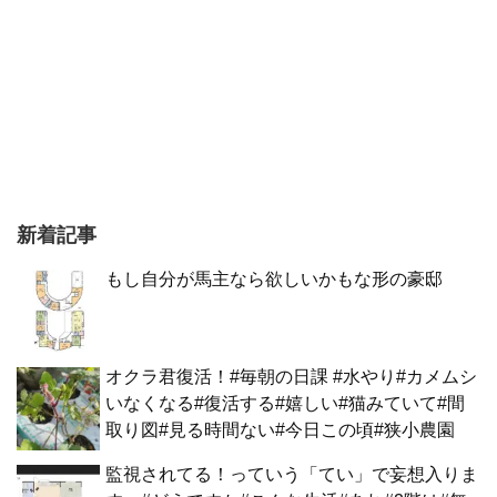
新着記事
もし自分が馬主なら欲しいかもな形の豪邸
オクラ君復活！#毎朝の日課 #水やり#カメムシ
いなくなる#復活する#嬉しい#猫みていて#間
取り図#見る時間ない#今日この頃#狭小農園
監視されてる！っていう「てい」で妄想入りま