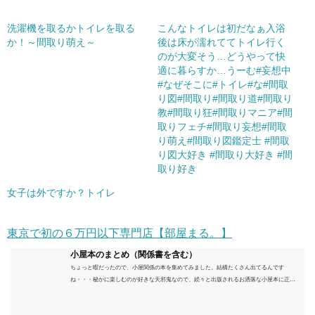
洗濯機を取るかトイレを取る
こんなトイレは初だなぁ入浴
か！～間取り萌え～
後は床が濡れててトイレ行く
のが大変そう…どうやって快
適に暮らすか…うーむ#妄想中
#なぜそこに#トイレ#な#間取
り図#間取り#間取り道#間取り
教#間取り狂#間取りマニア#間
取りフェチ#間取り妄想#間取
り萌え#間取り図鑑定士 #間取
り図大好き #間取り大好き #間
取り好き
女子は外ですか？トイレ
東京で初の６万円以下専門店【部屋まる。】
小屋本のまとめ（関係書を含む）
ちょっと暇だったので、小屋関係の本を集めてみました。結構たくさん出てるんです
ね・・・秘かに楽しむのが好きな天邪鬼なので、続々と出版されるお洒落な小屋本に正直
うんざりしていますが、日々の読書＆数年後すっかりブームが去ったころにゆっくりと楽
しむためのメモです。発行年順に並べてみました。こうしてみると結構面白いですね～※