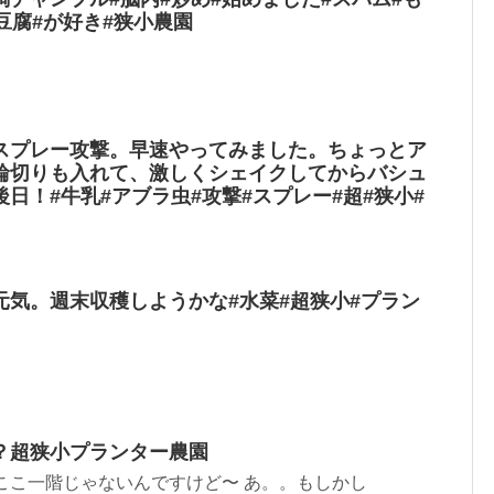
豆腐#が好き#狭小農園
スプレー攻撃。早速やってみました。ちょっとア
輪切りも入れて、激しくシェイクしてからバシュ
日！#牛乳#アブラ虫#攻撃#スプレー#超#狭小#
元気。週末収穫しようかな#水菜#超狭小#プラン
？超狭小プランター農園
ここ一階じゃないんですけど〜 あ。。もしかし