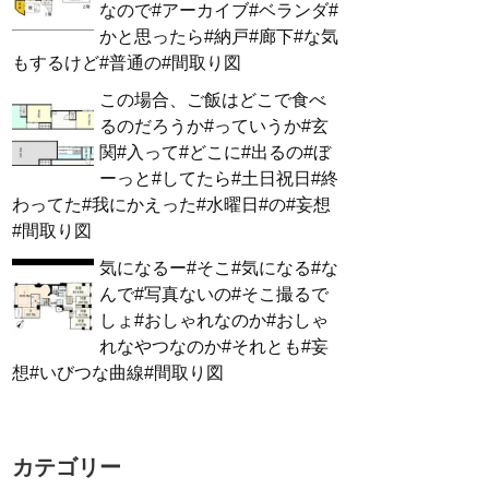
なので#アーカイブ#ベランダ#
かと思ったら#納戸#廊下#な気
もするけど#普通の#間取り図
この場合、ご飯はどこで食べ
るのだろうか#っていうか#玄
関#入って#どこに#出るの#ぼ
ーっと#してたら#土日祝日#終
わってた#我にかえった#水曜日#の#妄想
#間取り図
気になるー#そこ#気になる#な
んで#写真ないの#そこ撮るで
しょ#おしゃれなのか#おしゃ
れなやつなのか#それとも#妄
想#いびつな曲線#間取り図
カテゴリー