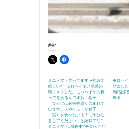
共有:
ミニトマト育ってます〜順調で
モロヘイ
嬉しい^_^モロヘイヤと水菜の
びました
種まきました。モロヘイヤの種
#前途多
って毒あるんですね…種子
農園
（実）には有害物質が含まれて
います。人やペットが種子
（実）を食べないように十分注
意してください。と記載アリ#
ミニトマト#成長中#モロヘイヤ