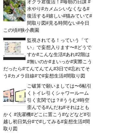
オクラ君復活！#毎朝の日課 #
水やり#カメムシいなくなる#
復活する#嬉しい#猫みていて#
間取り図#見る時間ない#今日
この頃#狭小農園
監視されてる！っていう「て
い」で妄想入ります〜#どうで
すか#こんな生活#あれ#2階は
#無いのか#まいっか#実際こう
だったら#てんてんてん#3日で#忘れてそ
う#カメラ目線#で#妄想生活#間取り図
ご破算で願いましては〜6帖引
くトイレ引くシャワールーム
引く玄関では？#ううむ#時空
歪んでる#んだね#それはとも
かく #洗濯機#どこに置こう#などなど#引
越し初日気分#で#してみる#妄想生活#間
取り図