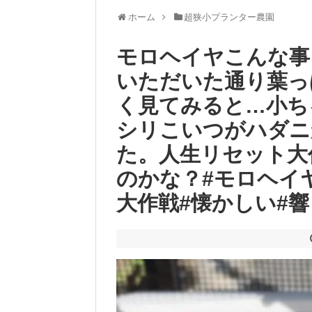
ホーム
超狭小プランター農園
モロヘイヤこんな事
いただいた通り葉っ
く見てみると…小ち
シリ︎こいつがハダ
た。人生リセット大
のかな？#モロヘイヤ
大作戦#懐かしい#響