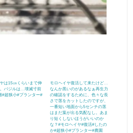
ヤは15㎝くらいまで伸
モロヘイヤ復活して来たけど…
。バジルは…壊滅寸前
なんか黒いのがあるなぁ再生力
難#超狭小#プランター#
の確認をするために、色々な長
さで茎をカットしたのですが、
一番短い地面から5センチの茎
はまだ葉が出る気配なし。あま
り短くしないほうがいいのか
な？#モロヘイヤ#復活#したの
か#超狭小#プランター#農園