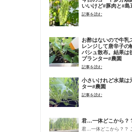
いいけど#豚肉と#島
記事を読む
お酢はないので牛乳
レンジして唐辛子の
バシュ散布。結果は後
プランター#農園
記事を読む
小さいけれど水菜は
ター#農園
記事を読む
君…一体どこから？
君…一体どこから？？ 