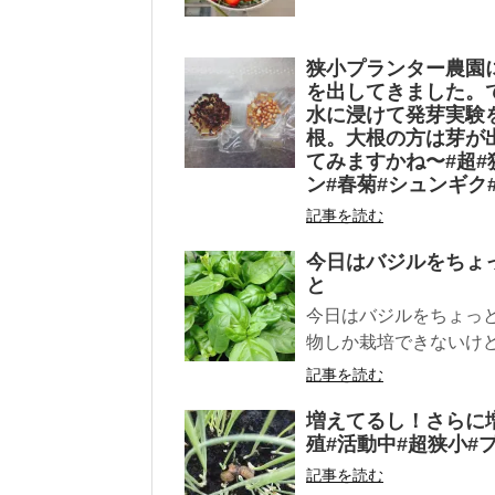
狭小プランター農園
を出してきました。
水に浸けて発芽実験
根。大根の方は芽が
てみますかね〜#超#
ン#春菊#シュンギク
記事を読む
今日はバジルをちょ
と
今日はバジルをちょっ
物しか栽培できないけど
記事を読む
増えてるし！さらに増
殖#活動中#超狭小#
記事を読む