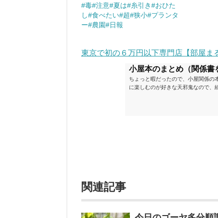
#毒#注意#夏は#糸引き#おひた
し#食べたい#超#狭小#プランタ
ー#農園#日報
東京で初の６万円以下専門店【部屋ま
小屋本のまとめ（関係書
ちょっと暇だったので、小屋関係の
に楽しむのが好きな天邪鬼なので、
が、日々の読書＆数年後すっかりブ
順に並べてみました。こうしてみる
い（MAX★★★）※2018.6.25
ク～発行年順小屋ライフ 小屋を活用した
関連記事
今日のゴーヤ多分順調