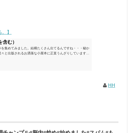
る。】
を含む）
本を集めてみました。結構たくさん出てるんですね・・・秘か
続々と出版されるお洒落な小屋本に正直うんざりしています
ームが去ったころにゆっくりと楽しむためのメモです。発行年
と結構面白いですね～※★印は読書済。★の数はおすすめ度合
現在（随時更新/漏れがあれば教えていただけると嬉しいです）ムッ
素敵なライフスタイルムック: 63...
HH
チャンプル#脳内#炒め#始めました#スパム#も