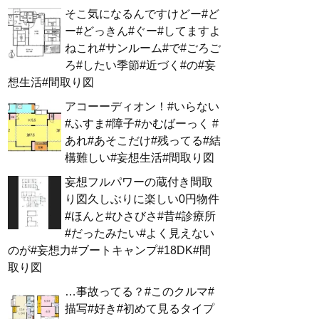
そこ気になるんですけどー#ど
ー#どっきん#ぐー#してますよ
ねこれ#サンルーム#で#ごろご
ろ#したい季節#近づく#の#妄
想生活#間取り図
アコーーディオン！#いらない
#ふすま#障子#かむばーっく #
あれ#あそこだけ#残ってる#結
構難しい#妄想生活#間取り図
妄想フルパワーの蔵付き間取
り図久しぶりに楽しい0円物件
#ほんと#ひさびさ#昔#診療所
#だったみたい#よく見えない
のが#妄想力#ブートキャンプ#18DK#間
取り図
…事故ってる？#このクルマ#
描写#好き#初めて見るタイプ