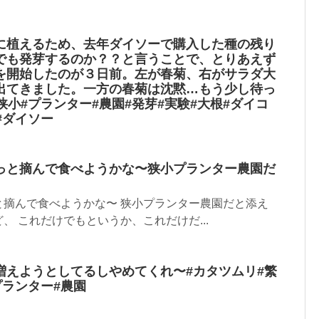
に植えるため、去年ダイソーで購入した種の残り
でも発芽するのか？？と言うことで、とりあえず
を開始したのが３日前。左が春菊、右がサラダ大
出てきました。一方の春菊は沈黙…もう少し待っ
狭小#プランター#農園#発芽#実験#大根#ダイコ
#ダイソー
っと摘んで食べようかな〜狭小プランター農園だ
と摘んで食べようかな〜 狭小プランター農園だと添え
、 これだけでもというか、これだけだ...
えようとしてるし︎やめてくれ〜#カタツムリ#繁
プランター#農園