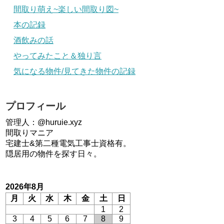
間取り萌え~楽しい間取り図~
本の記録
酒飲みの話
やってみたこと＆独り言
気になる物件/見てきた物件の記録
プロフィール
管理人：@huruie.xyz
間取りマニア
宅建士&第二種電気工事士資格有。
隠居用の物件を探す日々。
2026年8月
月
火
水
木
金
土
日
1
2
3
4
5
6
7
8
9