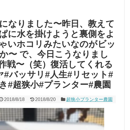
になりました〜昨日、教えて
ぱに水を掛けようと裏側をよ
ゃいホコリみたいなのがビッ
ニか〜 で、今日こうなりまし
作戦〜（笑）復活してくれる
#バッサリ#人生#リセット#
き#超狭小#プランター#農園
2018/8/18
2018/8/20
超狭小プランター農園