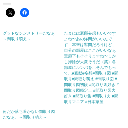
グッドなシンメトリーだなぁ
たまには豪邸妄想もいいです
～間取り萌え～
よね〜あの洋間がいいんで
す！本来は客間だろうけど、
自分の部屋はここがいいなぁ
畳廊下もそそりますね〜しか
し掃除が大変そうだ（笑）各
部屋にルンバを…そんでもっ
て…#豪邸#妄想#間取り図 #間
取り#間取り萌え #間取り図 #
間取り図初段 #間取り図好き #
間取り図鑑定士 #間取り図大
好き #間取り集 #間取り力 #間
取りマニア #日本家屋
何だか落ち着かない間取り図
だなぁ。～間取り萌え～