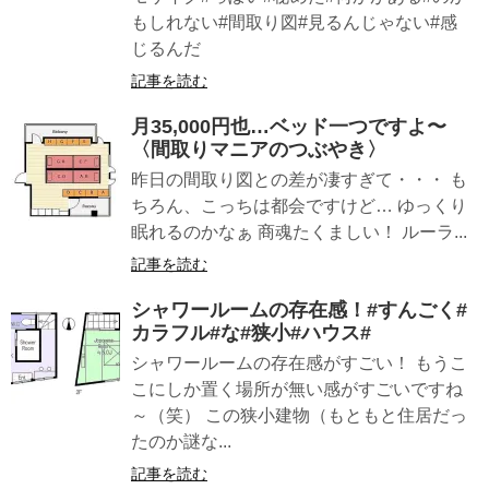
もしれない#間取り図#見るんじゃない#感
じるんだ
記事を読む
月35,000円也…ベッド一つですよ〜
〈間取りマニアのつぶやき〉
昨日の間取り図との差が凄すぎて・・・ も
ちろん、こっちは都会ですけど… ゆっくり
眠れるのかなぁ 商魂たくましい！ ルーラ...
記事を読む
シャワールームの存在感！#すんごく#
カラフル#な#狭小#ハウス#
シャワールームの存在感がすごい！ もうこ
こにしか置く場所が無い感がすごいですね
～（笑） この狭小建物（もともと住居だっ
たのか謎な...
記事を読む