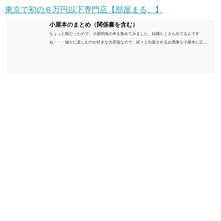
東京で初の６万円以下専門店【部屋まる。】
小屋本のまとめ（関係書を含む）
ちょっと暇だったので、小屋関係の本を集めてみました。結構たくさん出てるんです
ね・・・秘かに楽しむのが好きな天邪鬼なので、続々と出版されるお洒落な小屋本に正直
うんざりしていますが、日々の読書＆数年後すっかりブームが去ったころにゆっくりと楽
しむためのメモです。発行年順に並べてみました。こうしてみると結構面白いですね～※
★印は読書済。★の数はおすすめ度合い（MAX★★★）※2018.6.25現在（随時更新/漏れが
あれば教えていただけると嬉しいです）ムック～発行年順小屋ライフ 小屋を活用した素敵
なライフスタイルムック: 63...