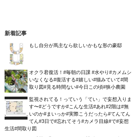
新着記事
もし自分が馬主なら欲しいかもな形の豪邸
オクラ君復活！#毎朝の日課 #水やり#カメムシ
いなくなる#復活する#嬉しい#猫みていて#間
取り図#見る時間ない#今日この頃#狭小農園
監視されてる！っていう「てい」で妄想入りま
す〜#どうですか#こんな生活#あれ#2階は#無
いのか#まいっか#実際こうだったら#てんてん
てん#3日で#忘れてそう#カメラ目線#で#妄想
生活#間取り図