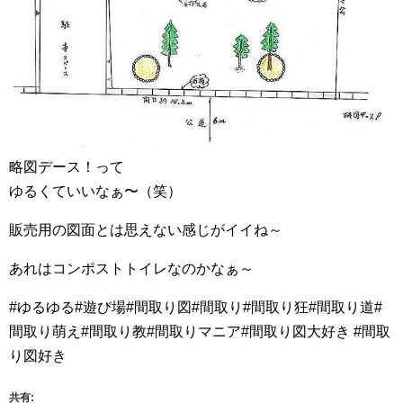
略図デース！って
ゆるくていいなぁ〜（笑）
販売用の図面とは思えない感じがイイね～
あれはコンポストトイレなのかなぁ～
#ゆるゆる#遊び場#間取り図#間取り#間取り狂#間取り道#
間取り萌え#間取り教#間取りマニア#間取り図大好き #間取
り図好き
共有: