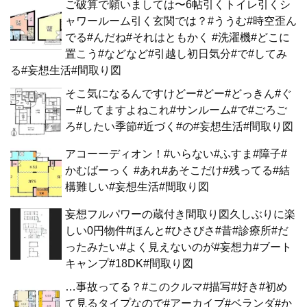
ご破算で願いましては〜6帖引くトイレ引くシ
ャワールーム引く玄関では？#ううむ#時空歪ん
でる#んだね#それはともかく #洗濯機#どこに
置こう#などなど#引越し初日気分#で#してみ
る#妄想生活#間取り図
そこ気になるんですけどー#どー#どっきん#ぐ
ー#してますよねこれ#サンルーム#で#ごろご
ろ#したい季節#近づく#の#妄想生活#間取り図
アコーーディオン！#いらない#ふすま#障子#
かむばーっく #あれ#あそこだけ#残ってる#結
構難しい#妄想生活#間取り図
妄想フルパワーの蔵付き間取り図久しぶりに楽
しい0円物件#ほんと#ひさびさ#昔#診療所#だ
ったみたい#よく見えないのが#妄想力#ブート
キャンプ#18DK#間取り図
…事故ってる？#このクルマ#描写#好き#初め
て見るタイプなので#アーカイブ#ベランダ#か