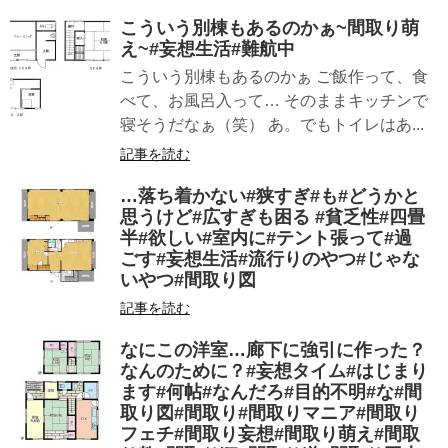
こういう別棟もあるのかぁ~間取り萌
え~#妄想生活#難航中
こういう別棟もあるのかぁ ご飯作って、食
べて、お風呂入って… そのままキッチンで
寝そうだなぁ（笑） あ。でもトイレはあ...
記事を読む
…落ち着かない#狭すぎ#も#どうかと
思うけど#広すぎも困る #貧乏性#四畳
半#欲しい#室内に#テント張って#過
ごす#妄想生活#流行りのやつ#じゃな
いやつ#間取り図
記事を読む
なにこの洋室…廊下に強引に作った？
なんのために？#妄想タイム#はじまり
ます#何帖#なんだろ#目的不明#な#間
取り図#間取り#間取りマニア#間取り
フェチ#間取り妄想#間取り萌え#間取