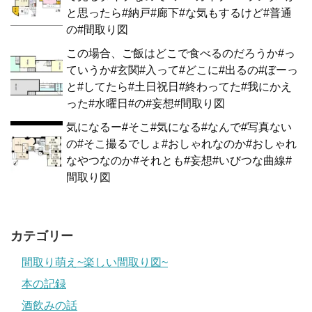
と思ったら#納戸#廊下#な気もするけど#普通
の#間取り図
この場合、ご飯はどこで食べるのだろうか#っ
ていうか#玄関#入って#どこに#出るの#ぼーっ
と#してたら#土日祝日#終わってた#我にかえ
った#水曜日#の#妄想#間取り図
気になるー#そこ#気になる#なんで#写真ない
の#そこ撮るでしょ#おしゃれなのか#おしゃれ
なやつなのか#それとも#妄想#いびつな曲線#
間取り図
カテゴリー
間取り萌え~楽しい間取り図~
本の記録
酒飲みの話