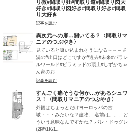
り教#間取り狂#間取り道#間取り図大
好き#間取り図好き#間取り好き#間取
り大好き
記事を読む
異次元への扉…開いてる？〈間取りマ
ニアのつぶやき〉
見ていると吸い込まれそうになる～～～ #
渦の#出口はどこですか#過去#未来#パラレ
ルワールド#ピラミッドの頂上#しずかちゃ
ん家のお...
記事を読む
すんごく痛そうな何か…があるシュワ
ス！〈間取りマニアのつぶやき〉
外観はちょっとだけヨーロッパの古
城・・・みたいな？建物。 名前は。。。ど
ういう意味なんですかね？ パレ・ドゥグレ
(2階/1K/1...