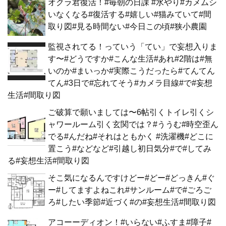
オクラ君復活！#毎朝の日課 #水やり#カメムシ
いなくなる#復活する#嬉しい#猫みていて#間
取り図#見る時間ない#今日この頃#狭小農園
監視されてる！っていう「てい」で妄想入りま
す〜#どうですか#こんな生活#あれ#2階は#無
いのか#まいっか#実際こうだったら#てんてん
てん#3日で#忘れてそう#カメラ目線#で#妄想
生活#間取り図
ご破算で願いましては〜6帖引くトイレ引くシ
ャワールーム引く玄関では？#ううむ#時空歪ん
でる#んだね#それはともかく #洗濯機#どこに
置こう#などなど#引越し初日気分#で#してみ
る#妄想生活#間取り図
そこ気になるんですけどー#どー#どっきん#ぐ
ー#してますよねこれ#サンルーム#で#ごろご
ろ#したい季節#近づく#の#妄想生活#間取り図
アコーーディオン！#いらない#ふすま#障子#