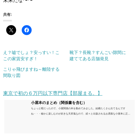
未来だな〜〜
共有:
え？嘘でしょ？安っすい！こ
靴下？長靴？すんごい隙間に
この家賃安すぎ！
建ててある店舗発見
こりゃ飛びますね～離陸する
間取り図
東京で初の６万円以下専門店【部屋まる。】
小屋本のまとめ（関係書を含む）
ちょっと暇だったので、小屋関係の本を集めてみました。結構たくさん出てるんです
ね・・・秘かに楽しむのが好きな天邪鬼なので、続々と出版されるお洒落な小屋本に正直
うんざりしていますが、日々の読書＆数年後すっかりブームが去ったころにゆっくりと楽
しむためのメモです。発行年順に並べてみました。こうしてみると結構面白いですね～※
★印は読書済。★の数はおすすめ度合い（MAX★★★）※2018.6.25現在（随時更新/漏れが
あれば教えていただけると嬉しいです）ムック～発行年順小屋ライフ 小屋を活用した素敵