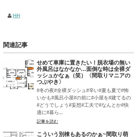
HH
関連記事
せめて車庫に置きたい！脱衣場の無い
外風呂はなかなか…面倒な時は全裸ダ
ッシュかなぁ（笑）〈間取りマニアの
つぶやき〉
#冬の夜#全裸ダッシュ#辛い#夏も夏で#怖
いかも#風呂小屋#の前に#小屋を#建てるの
#どうでしょう#妄想#工夫で#なんとか#快
適に#暮ら...
記事を読む
こういう別棟もあるのかぁ~間取り萌