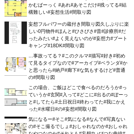
かむばーっく #あれ#あそこだけ#残ってる#結
構難しい#妄想生活#間取り図
妄想フルパワーの蔵付き間取り図久しぶりに楽
しい0円物件#ほんと#ひさびさ#昔#診療所#だ
ったみたい#よく見えないのが#妄想力#ブート
キャンプ#18DK#間取り図
…事故ってる？#このクルマ#描写#好き#初め
て見るタイプなので#アーカイブ#ベランダ#か
と思ったら#納戸#廊下#な気もするけど#普通
の#間取り図
この場合、ご飯はどこで食べるのだろうか#っ
ていうか#玄関#入って#どこに#出るの#ぼーっ
と#してたら#土日祝日#終わってた#我にかえ
った#水曜日#の#妄想#間取り図
気になるー#そこ#気になる#なんで#写真ない
の#そこ撮るでしょ#おしゃれなのか#おしゃれ
なやつなのか#それとも#妄想#いびつな曲線#