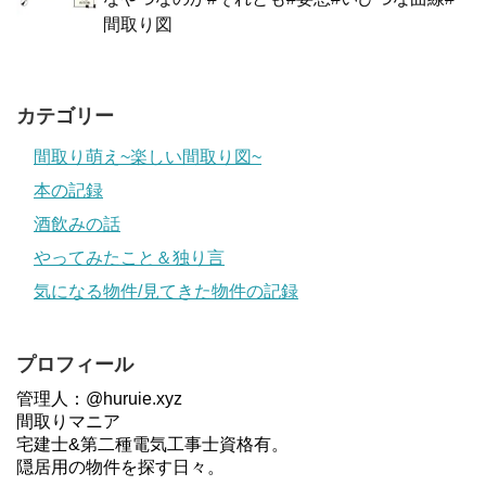
間取り図
カテゴリー
間取り萌え~楽しい間取り図~
本の記録
酒飲みの話
やってみたこと＆独り言
気になる物件/見てきた物件の記録
プロフィール
管理人：@huruie.xyz
間取りマニア
宅建士&第二種電気工事士資格有。
隠居用の物件を探す日々。