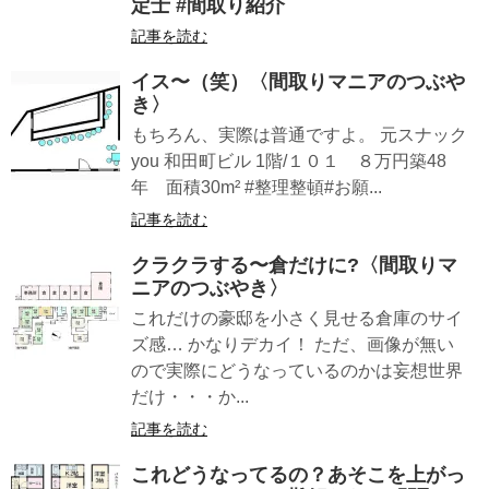
定士 #間取り紹介
記事を読む
イス〜（笑）〈間取りマニアのつぶや
き〉
もちろん、実際は普通ですよ。 元スナック
you 和田町ビル 1階/１０１ ８万円築48
年 面積30m² #整理整頓#お願...
記事を読む
クラクラする〜倉だけに?〈間取りマ
ニアのつぶやき〉
これだけの豪邸を小さく見せる倉庫のサイ
ズ感… かなりデカイ！ ただ、画像が無い
ので実際にどうなっているのかは妄想世界
だけ・・・か...
記事を読む
これどうなってるの？あそこを上がっ