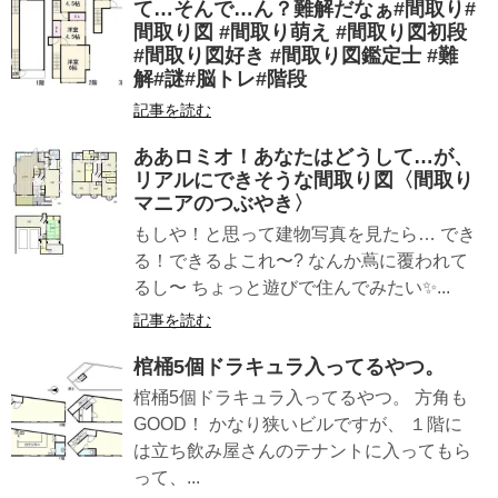
て…そんで…ん？難解だなぁ#間取り#
間取り図 #間取り萌え #間取り図初段
#間取り図好き #間取り図鑑定士 #難
解#謎#脳トレ#階段
記事を読む
ああロミオ！あなたはどうして…が、
リアルにできそうな間取り図〈間取り
マニアのつぶやき〉
もしや！と思って建物写真を見たら… でき
る！できるよこれ〜? なんか蔦に覆われて
るし〜 ちょっと遊びで住んでみたい✨...
記事を読む
棺桶5個ドラキュラ入ってるやつ。
棺桶5個ドラキュラ入ってるやつ。 方角も
GOOD！ かなり狭いビルですが、 １階に
は立ち飲み屋さんのテナントに入ってもら
って、...