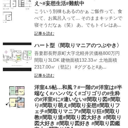
え~#妄想生活#難航中
こういう別棟もあるのかぁ ご飯作って、食
べて、お風呂入って… そのままキッチンで
寝そうだなぁ（笑） あ。でもトイレはあ...
記事を読む
ハート型︎〈間取りマニアのつぶやき〉
吾妻郡長野原町大字北軽井沢価格800万円
間取り3LDK 建物面積132.33㎡ 土地面積
2317.00㎡（登記） #ググると#あ...
記事を読む
洋室4.5帖…和風？#一階の#洋室は#半
端なく#ハンパなく#ゴリゴリの#生粋
の#洋室#に#違いない#間取り図#間取
り#間取り萌え#間取り妄想#間取りフ
ェチ#間取りマニア#間取り狂#間取り
教#間取り道#間取り図大好き #間取り
図大好き #間取り図好き #間取り図鑑