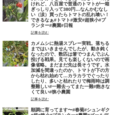
けれど、八百屋で普通のトマトが一箱
ぎっしり入って380円…なんかむなし
い（涙）買ったらトマトの乱れ喰い！
できるなぁ#トマト#激安#超狭小#プ
ランター#農園#日報
記事を読む
カメムシに熱湯スプレー実戦。落ちる
まではいきませんでしたが、動き鈍く
なったので、数匹は箸でつまんでぶん
投げる戦果。見ても楽しくないので画
像省略。まだまだ先は長そうです。水
加減を間違ったのか、トマトが下の方
から枯れ始めて…カラカラでぐったり
したり、多いと枯れたりで梅雨時は調
整難しい#一難去ってまた一難#飽きな
くて良い#狭小農園
記事を読む
順調に育ってます〜#春菊#シュンギク