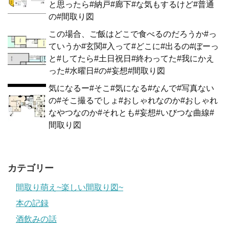
と思ったら#納戸#廊下#な気もするけど#普通
の#間取り図
この場合、ご飯はどこで食べるのだろうか#っ
ていうか#玄関#入って#どこに#出るの#ぼーっ
と#してたら#土日祝日#終わってた#我にかえ
った#水曜日#の#妄想#間取り図
気になるー#そこ#気になる#なんで#写真ない
の#そこ撮るでしょ#おしゃれなのか#おしゃれ
なやつなのか#それとも#妄想#いびつな曲線#
間取り図
カテゴリー
間取り萌え~楽しい間取り図~
本の記録
酒飲みの話