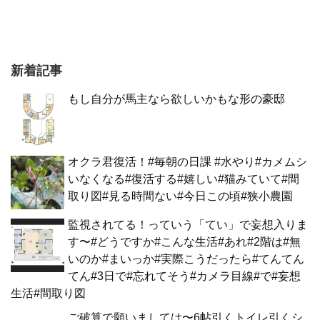
新着記事
もし自分が馬主なら欲しいかもな形の豪邸
オクラ君復活！#毎朝の日課 #水やり#カメムシ
いなくなる#復活する#嬉しい#猫みていて#間
取り図#見る時間ない#今日この頃#狭小農園
監視されてる！っていう「てい」で妄想入りま
す〜#どうですか#こんな生活#あれ#2階は#無
いのか#まいっか#実際こうだったら#てんてん
てん#3日で#忘れてそう#カメラ目線#で#妄想
生活#間取り図
ご破算で願いましては〜6帖引くトイレ引くシ