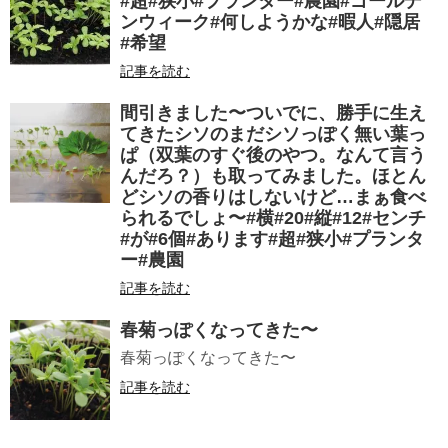
#超#狭小#プランター#農園#ゴールデ
ンウィーク#何しようかな#暇人#隠居
#希望
記事を読む
間引きました〜ついでに、勝手に生え
てきたシソのまだシソっぽく無い葉っ
ぱ（双葉のすぐ後のやつ。なんて言う
んだろ？）も取ってみました。ほとん
どシソの香りはしないけど…まぁ食べ
られるでしょ〜#横#20#縦#12#センチ
#が#6個#あります#超#狭小#プランタ
ー#農園
記事を読む
春菊っぽくなってきた〜
春菊っぽくなってきた〜
記事を読む