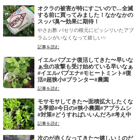
オクラの被害が特にすごいので…全滅
する前に買ってみました！なかなかの
スッパ臭〜効果に期待！
やさお酢 パセリの根元にビッシリいたアブ
ラムシがいなくなって嬉しい✨
記事を読む
イエルバブエナ復活してきた〜早いな
ぁ虫の攻撃も受け始めている早いなぁ
#イエルバブエナ#モヒートミント#復
活#超狭小#プランター#農園
記事を読む
モサモサしてきた〜面積拡大したくな
る季節#今日の#狭小農園#アブラムシ
#対策#どうすればいいんだろ#考え中
記事を読む
次のが赤くなってきた〜嬉しい！のだ