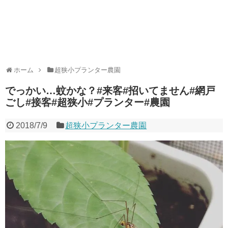
ホーム
超狭小プランター農園
でっかい…蚊かな？#来客#招いてません#網戸
ごし#接客#超狭小#プランター#農園
2018/7/9
超狭小プランター農園