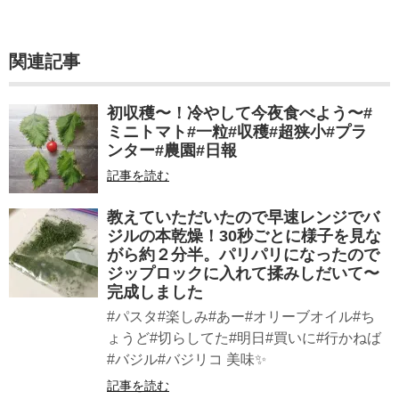
関連記事
初収穫〜！冷やして今夜食べよう〜#
ミニトマト#一粒#収穫#超狭小#プラ
ンター#農園#日報
記事を読む
教えていただいたので早速レンジでバ
ジルの本乾燥！30秒ごとに様子を見な
がら約２分半。パリパリになったので
ジップロックに入れて揉みしだいて〜
完成しました
#パスタ#楽しみ#あー#オリーブオイル#ち
ょうど#切らしてた#明日#買いに#行かねば
#バジル#バジリコ 美味✨
記事を読む