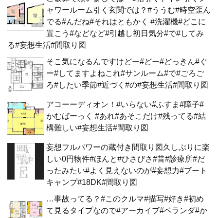
ャワールーム引く玄関では？#ううむ#時空歪ん
でる#んだね#それはともかく #洗濯機#どこに
置こう#などなど#引越し初日気分#で#してみ
る#妄想生活#間取り図
そこ気になるんですけどー#どー#どっきん#ぐ
ー#してますよねこれ#サンルーム#で#ごろご
ろ#したい季節#近づく#の#妄想生活#間取り図
アコーーディオン！#いらない#ふすま#障子#
かむばーっく #あれ#あそこだけ#残ってる#結
構難しい#妄想生活#間取り図
妄想フルパワーの蔵付き間取り図久しぶりに楽
しい0円物件#ほんと#ひさびさ#昔#診療所#だ
ったみたい#よく見えないのが#妄想力#ブート
キャンプ#18DK#間取り図
…事故ってる？#このクルマ#描写#好き#初め
て見るタイプなので#アーカイブ#ベランダ#か