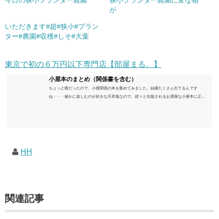
今日の狭小プランター農園
狭小プランター農園に変な物
が
いただきます#超#狭小#プラン
ター#農園#収穫#しそ#大葉
東京で初の６万円以下専門店【部屋まる。】
小屋本のまとめ（関係書を含む）
ちょっと暇だったので、小屋関係の本を集めてみました。結構たくさん出てるんです
ね・・・秘かに楽しむのが好きな天邪鬼なので、続々と出版されるお洒落な小屋本に正直
うんざりしていますが、日々の読書＆数年後すっかりブームが去ったころにゆっくりと楽
しむためのメモです。発行年順に並べてみました。こうしてみると結構面白いですね～※
★印は読書済。★の数はおすすめ度合い（MAX★★★）※2018.6.25現在（随時更新/漏れが
あれば教えていただけると嬉しいです）ムック～発行年順小屋ライフ 小屋を活用した素敵
なライフスタイルムック: 63...
HH
関連記事