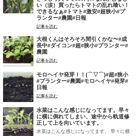
い（涙）買ったらトマトの乱れ喰い！
できるなぁ#トマト#激安#超狭小#プ
ランター#農園#日報
記事を読む
大根くんはそろそろ間引くかな〜#成
長中#ダイコン#超#狭小#プランター#
農園
記事を読む
モロヘイヤ発芽！！(⌒▽⌒)#超#狭小
#プランター#農園#モロヘイヤ#発芽#
日報
記事を読む
水菜はこんな感じになってます。早々
に横に倒れてしまい、途中から軌道修
正して上を向いています。
水菜はこんな感じになってます。 早々に横