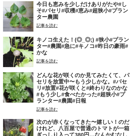
今日も恵みを少しだけありがたや#し
そ#パセリ#収穫#恵み#超狭小#プラン
ター農園
記事を読む
キノコ生えた！(◎_◎;) #狭小#プラン
ター#農園#急に#キノコ#昨日の豪雨#
かな
記事を読む
どんな花が咲くのか見てみたくて、パ
セリを放置中〜もう少しかな。#パセ
リ#放置#花が咲くと#終わりなのかな
#もう少し#食べたかった#超狭小#プ
ランター#農園#日報
記事を読む
次のが赤くなってきた〜嬉しい！のだ
けれど、八百屋で普通のトマトが一箱
ぎっしり入って380円…なんかむなし