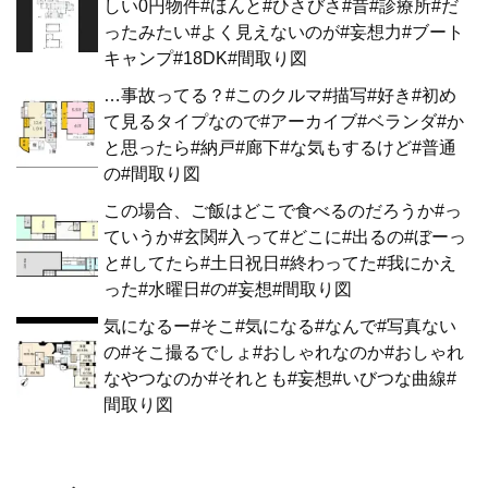
しい0円物件#ほんと#ひさびさ#昔#診療所#だ
ったみたい#よく見えないのが#妄想力#ブート
キャンプ#18DK#間取り図
…事故ってる？#このクルマ#描写#好き#初め
て見るタイプなので#アーカイブ#ベランダ#か
と思ったら#納戸#廊下#な気もするけど#普通
の#間取り図
この場合、ご飯はどこで食べるのだろうか#っ
ていうか#玄関#入って#どこに#出るの#ぼーっ
と#してたら#土日祝日#終わってた#我にかえ
った#水曜日#の#妄想#間取り図
気になるー#そこ#気になる#なんで#写真ない
の#そこ撮るでしょ#おしゃれなのか#おしゃれ
なやつなのか#それとも#妄想#いびつな曲線#
間取り図