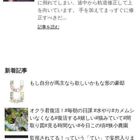
に倒れてしまい、途中から軌道修正して上
を向いています。 手を加えてまっすぐに修
正すべきだ...
記事を読む
新着記事
もし自分が馬主なら欲しいかもな形の豪邸
オクラ君復活！#毎朝の日課 #水やり#カメムシ
いなくなる#復活する#嬉しい#猫みていて#間
取り図#見る時間ない#今日この頃#狭小農園
監視されてる！っていう「てい」で妄想入りま