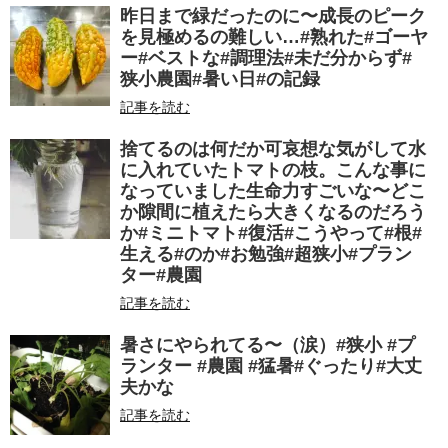
昨日まで緑だったのに〜成長のピーク
を見極めるの難しい…#熟れた#ゴーヤ
ー#ベストな#調理法#未だ分からず#
狭小農園#暑い日#の記録
記事を読む
捨てるのは何だか可哀想な気がして水
に入れていたトマトの枝。こんな事に
なっていました生命力すごいな〜どこ
か隙間に植えたら大きくなるのだろう
か#ミニトマト#復活#こうやって#根#
生える#のか#お勉強#超狭小#プラン
ター#農園
記事を読む
暑さにやられてる〜（涙）#狭小 #プ
ランター #農園 #猛暑#ぐったり#大丈
夫かな
記事を読む