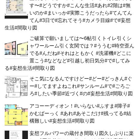
す〜#どうですか#こんな生活#あれ#2階は#無
いのか#まいっか#実際こうだったら#てんてん
てん#3日で#忘れてそう#カメラ目線#で#妄想
生活#間取り図
ご破算で願いましては〜6帖引くトイレ引くシ
ャワールーム引く玄関では？#ううむ#時空歪ん
でる#んだね#それはともかく #洗濯機#どこに
置こう#などなど#引越し初日気分#で#してみ
る#妄想生活#間取り図
そこ気になるんですけどー#どー#どっきん#ぐ
ー#してますよねこれ#サンルーム#で#ごろご
ろ#したい季節#近づく#の#妄想生活#間取り図
アコーーディオン！#いらない#ふすま#障子#
かむばーっく #あれ#あそこだけ#残ってる#結
構難しい#妄想生活#間取り図
妄想フルパワーの蔵付き間取り図久しぶりに楽