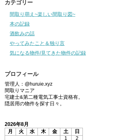
カテゴリー
間取り萌え~楽しい間取り図~
本の記録
酒飲みの話
やってみたこと＆独り言
気になる物件/見てきた物件の記録
プロフィール
管理人：@huruie.xyz
間取りマニア
宅建士&第二種電気工事士資格有。
隠居用の物件を探す日々。
2026年8月
月
火
水
木
金
土
日
1
2