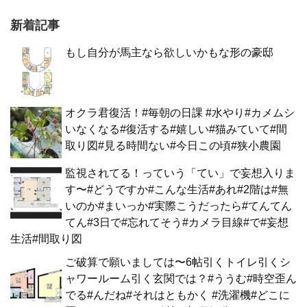
新着記事
もし自分が馬主なら欲しいかもな形の豪邸
オクラ君復活！#毎朝の日課 #水やり#カメムシ
いなくなる#復活する#嬉しい#猫みていて#間
取り図#見る時間ない#今日この頃#狭小農園
監視されてる！っていう「てい」で妄想入りま
す〜#どうですか#こんな生活#あれ#2階は#無
いのか#まいっか#実際こうだったら#てんてん
てん#3日で#忘れてそう#カメラ目線#で#妄想
生活#間取り図
ご破算で願いましては〜6帖引くトイレ引くシ
ャワールーム引く玄関では？#ううむ#時空歪ん
でる#んだね#それはともかく #洗濯機#どこに