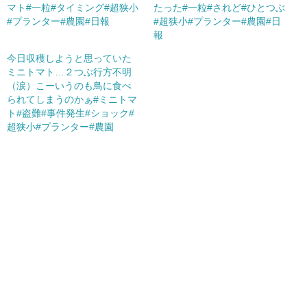
マト#一粒#タイミング#超狭小
たった#一粒#されど#ひとつぶ
#プランター#農園#日報
#超狭小#プランター#農園#日
報
今日収穫しようと思っていた
ミニトマト…２つぶ行方不明
（涙）こーいうのも鳥に食べ
られてしまうのかぁ#ミニトマ
ト#盗難#事件発生#ショック#
超狭小#プランター#農園