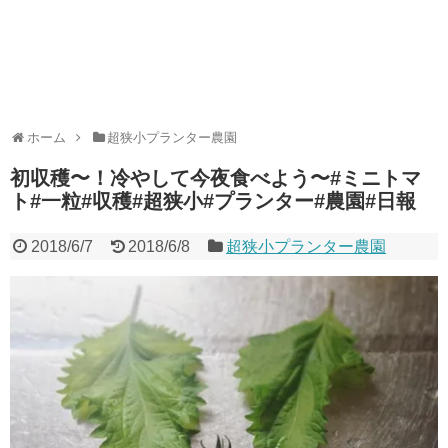
ホーム
超狭小プランター農園
初収穫〜！冷やして今夜食べよう〜#ミニトマ
ト#一粒#収穫#超狭小#プランター#農園#日報
2018/6/7
2018/6/8
超狭小プランター農園