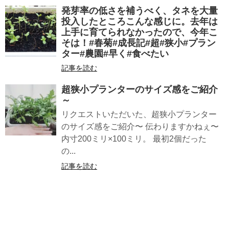
発芽率の低さを補うべく、タネを大量
投入したところこんな感じに。去年は
上手に育てられなかったので、今年こ
そは！#春菊#成長記#超#狭小#プラン
ター#農園#早く#食べたい
記事を読む
超狭小プランターのサイズ感をご紹介
～
リクエストいただいた、超狭小プランター
のサイズ感をご紹介〜 伝わりますかねぇ〜
内寸200ミリ×100ミリ。 最初2個だった
の...
記事を読む