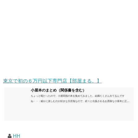
東京で初の６万円以下専門店【部屋まる。】
小屋本のまとめ（関係書を含む）
ちょっと暇だったので、小屋関係の本を集めてみました。結構たくさん出てるんです
ね・・・秘かに楽しむのが好きな天邪鬼なので、続々と出版されるお洒落な小屋本に正直
うんざりしていますが、日々の読書＆数年後すっかりブームが去ったころにゆっくりと楽
しむためのメモです。発行年順に並べてみました。こうしてみると結構面白いですね～※
★印は読書済。★の数はおすすめ度合い（MAX★★★）※2018.6.25現在（随時更新/漏れが
あれば教えていただけると嬉しいです）ムック～発行年順小屋ライフ 小屋を活用した素敵
なライフスタイルムック: 63...
HH