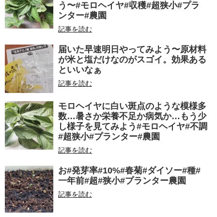
う〜#モロヘイヤ#収穫#超狭小#プラ
ンター#農園
記事を読む
届いた早速明日やってみよう〜原材料
が米と塩だけなのがスゴイ。効果ある
といいなぁ
記事を読む
モロヘイヤに白い斑点のような模様多
数…暑さか栄養不足か病気か…もう少
し様子を見てみよう#モロヘイヤ#不調
#超狭小#プランター#農園
記事を読む
お#発芽率#10%#春菊#ダイソー#種#
一年前#超#狭小#プランター農園
記事を読む