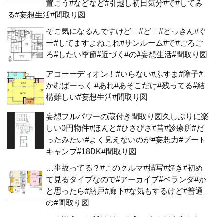
置こう#などなど#引越し初日気分#で#してみ
る#妄想生活#間取り図
そこ気になるんですけどー#どー#どっきん#ぐ
ー#してますよねこれ#サンルーム#で#ごろご
ろ#したい季節#近づく#の#妄想生活#間取り図
アコーーディオン！#いらない#ふすま#障子#
かむばーっく #あれ#あそこだけ#残ってる#結
構難しい#妄想生活#間取り図
妄想フルパワーの蔵付き間取り図久しぶりに楽
しい0円物件#ほんと#ひさびさ#昔#診療所#だ
ったみたい#よく見えないのが#妄想力#ブート
キャンプ#18DK#間取り図
…事故ってる？#このクルマ#描写#好き#初め
て見るタイプなので#アーカイブ#ベランダ#か
と思ったら#納戸#廊下#な気もするけど#普通
の#間取り図