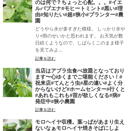
のは何で？ちょっと心配。。。#イエ
ルバブエナ#モヒートミント#黒い#理
由#知りたい#超#狭小#プランター#農
園
どうやら水が多すぎた模様。 しっかり水や
り+雨のせいかと思われます。 お天気が数
日続くようなので、しばらくこのまま様子
を見てみよ...
記事を読む
当店はアブラ虫食べ放題となっており
ます〜心ゆくまでご堪能ください！#
祝来店#てんとう虫#星の違い#よく分
からないけど#ホームセンター#行くと
#あれもこれも#苗が欲しくなる#病#
発症中#狭小農園
記事を読む
モロヘイヤ収穫。葉っぱがあまり生え
ないなぁモロヘイヤ焼きそばにしよ