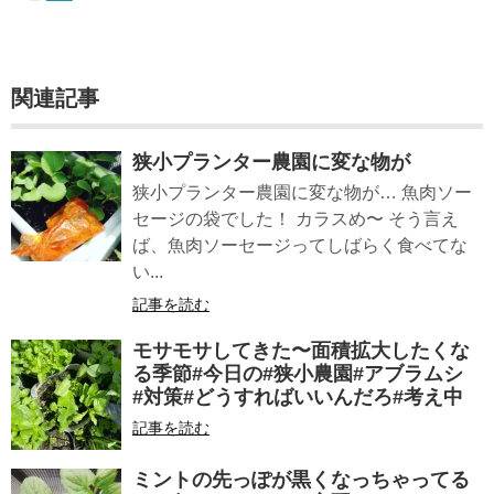
関連記事
狭小プランター農園に変な物が
狭小プランター農園に変な物が… 魚肉ソー
セージの袋でした！ カラスめ〜 そう言え
ば、魚肉ソーセージってしばらく食べてな
い...
記事を読む
モサモサしてきた〜面積拡大したくな
る季節#今日の#狭小農園#アブラムシ
#対策#どうすればいいんだろ#考え中
記事を読む
ミントの先っぽが黒くなっちゃってる