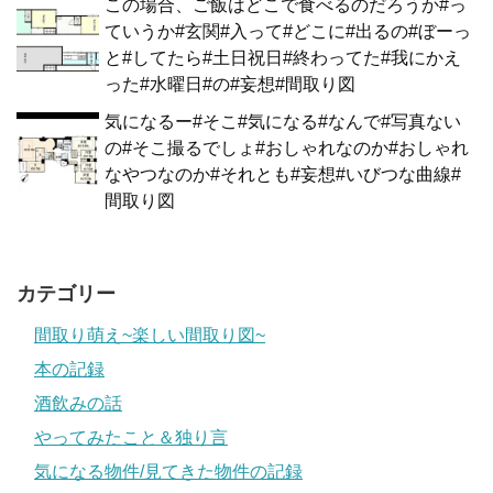
この場合、ご飯はどこで食べるのだろうか#っ
ていうか#玄関#入って#どこに#出るの#ぼーっ
と#してたら#土日祝日#終わってた#我にかえ
った#水曜日#の#妄想#間取り図
気になるー#そこ#気になる#なんで#写真ない
の#そこ撮るでしょ#おしゃれなのか#おしゃれ
なやつなのか#それとも#妄想#いびつな曲線#
間取り図
カテゴリー
間取り萌え~楽しい間取り図~
本の記録
酒飲みの話
やってみたこと＆独り言
気になる物件/見てきた物件の記録