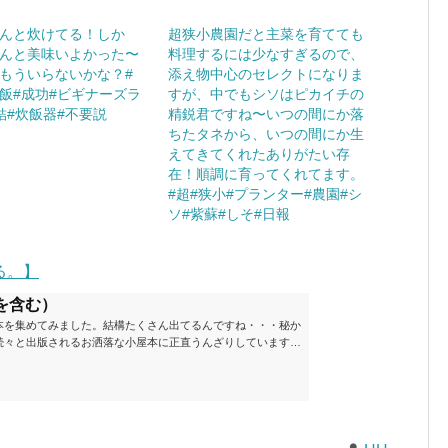
んと炊けてる！しか
超狭小農園だと主菜を育てても
んと美味いよかった〜
料理するには少なすぎるので、
もういらないかな？#
添え物中心のセレクトになりま
飯#成功#ビギナーズラ
すが、中でもシソはピカイチの
結#炊飯器#不要説
精鋭君ですね〜いつの間にか落
ちたタネから、いつの間にか生
えてきてくれたありがたい存
在！順調に育ってくれてます。
#超#狭小#プランター#農園#シ
ソ#紫蘇#しそ#日報
る。】
を含む）
本を集めてみました。結構たくさん出てるんですね・・・秘か
続々と出版されるお洒落な小屋本に正直うんざりしています
ームが去ったころにゆっくりと楽しむためのメモです。発行年
と結構面白いですね～※★印は読書済。★の数はおすすめ度合
現在（随時更新/漏れがあれば教えていただけると嬉しいです）ムッ
素敵なライフスタイルムック: 63...