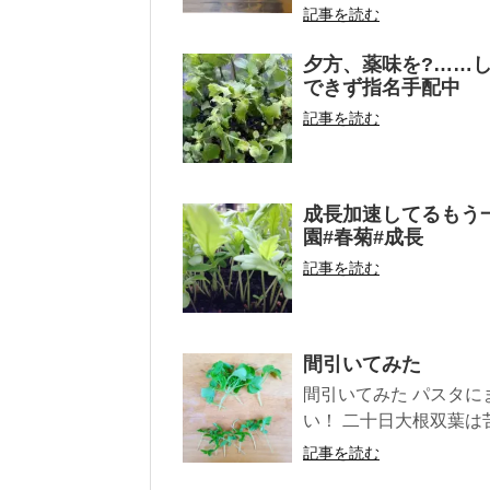
記事を読む
夕方、薬味を?……
できず指名手配中
記事を読む
成長加速してるもう
園#春菊#成長
記事を読む
間引いてみた
間引いてみた パスタに
い！ 二十日大根双葉は苦
記事を読む