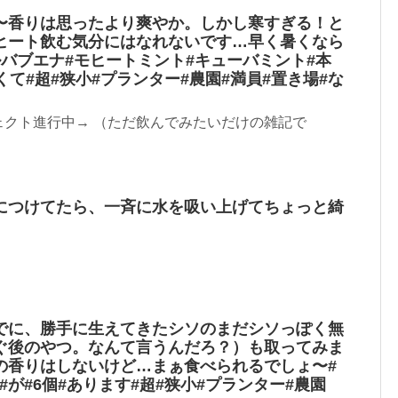
〜香りは思ったより爽やか。しかし寒すぎる！と
ヒート飲む気分にはなれないです…早く暑くなら
バブエナ#モヒートミント#キューバミント#本
くて#超#狭小#プランター#農園#満員#置き場#な
ェクト進行中→ （ただ飲んでみたいだけの雑記で
につけてたら、一斉に水を吸い上げてちょっと綺
でに、勝手に生えてきたシソのまだシソっぽく無
ぐ後のやつ。なんて言うんだろ？）も取ってみま
の香りはしないけど…まぁ食べられるでしょ〜#
ンチ#が#6個#あります#超#狭小#プランター#農園