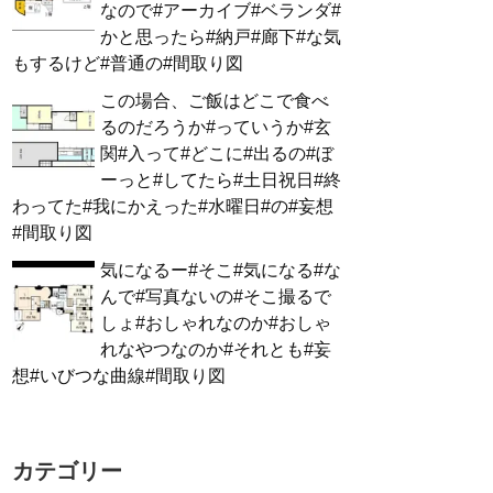
なので#アーカイブ#ベランダ#
かと思ったら#納戸#廊下#な気
もするけど#普通の#間取り図
この場合、ご飯はどこで食べ
るのだろうか#っていうか#玄
関#入って#どこに#出るの#ぼ
ーっと#してたら#土日祝日#終
わってた#我にかえった#水曜日#の#妄想
#間取り図
気になるー#そこ#気になる#な
んで#写真ないの#そこ撮るで
しょ#おしゃれなのか#おしゃ
れなやつなのか#それとも#妄
想#いびつな曲線#間取り図
カテゴリー