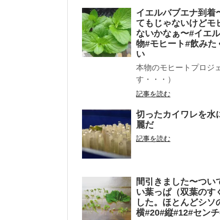
イエルバブエナ到着
てもじゃないけどモ
ないかなぁ〜#イエル
物#モヒート#飲みた
い
本物のモヒートプロジ
す・・・）
記事を読む
切ったカイワレを水
麗だ
記事を読む
間引きました〜つい
い葉っぱ（双葉のす
した。ほとんどシソ
横#20#縦#12#セ