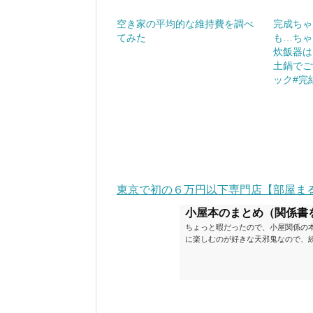
空き家の平均的な維持費を調べ
完成ちゃ
てみた
も…ちゃ
炊飯器は
土鍋でご
ック#完
東京で初の６万円以下専門店【部屋ま
小屋本のまとめ（関係書
ちょっと暇だったので、小屋関係の
に楽しむのが好きな天邪鬼なので、
が、日々の読書＆数年後すっかりブ
順に並べてみました。こうしてみる
い（MAX★★★）※2018.6.25
ク～発行年順小屋ライフ 小屋を活用した