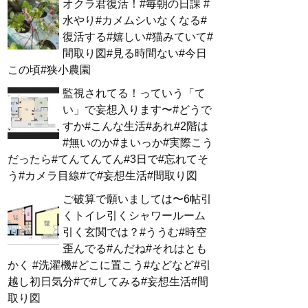
オクラ君復活！#毎朝の日課 #
水やり#カメムシいなくなる#
復活する#嬉しい#猫みていて#
間取り図#見る時間ない#今日
この頃#狭小農園
監視されてる！っていう「て
い」で妄想入ります〜#どうで
すか#こんな生活#あれ#2階は
#無いのか#まいっか#実際こう
だったら#てんてんてん#3日で#忘れてそ
う#カメラ目線#で#妄想生活#間取り図
ご破算で願いましては〜6帖引
くトイレ引くシャワールーム
引く玄関では？#ううむ#時空
歪んでる#んだね#それはとも
かく #洗濯機#どこに置こう#などなど#引
越し初日気分#で#してみる#妄想生活#間
取り図