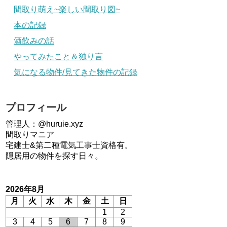
間取り萌え~楽しい間取り図~
本の記録
酒飲みの話
やってみたこと＆独り言
気になる物件/見てきた物件の記録
プロフィール
管理人：@huruie.xyz
間取りマニア
宅建士&第二種電気工事士資格有。
隠居用の物件を探す日々。
2026年8月
月
火
水
木
金
土
日
1
2
3
4
5
6
7
8
9