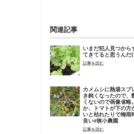
関連記事
いまだ犯人見つから
てきてると思うんだ
記事を読む
カメムシに熱湯スプ
き鈍くなったので、
くないので画像省略
か、トマトが下の方
いと枯れたりで梅雨
良い#狭小農園
記事を読む