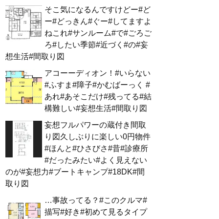
そこ気になるんですけどー#ど
ー#どっきん#ぐー#してますよ
ねこれ#サンルーム#で#ごろご
ろ#したい季節#近づく#の#妄
想生活#間取り図
アコーーディオン！#いらない
#ふすま#障子#かむばーっく #
あれ#あそこだけ#残ってる#結
構難しい#妄想生活#間取り図
妄想フルパワーの蔵付き間取
り図久しぶりに楽しい0円物件
#ほんと#ひさびさ#昔#診療所
#だったみたい#よく見えない
のが#妄想力#ブートキャンプ#18DK#間
取り図
…事故ってる？#このクルマ#
描写#好き#初めて見るタイプ