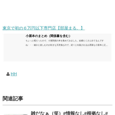
東京で初の６万円以下専門店【部屋まる。】
小屋本のまとめ（関係書を含む）
ちょっと暇だったので、小屋関係の本を集めてみました。結構たくさん出てるんです
ね・・・秘かに楽しむのが好きな天邪鬼なので、続々と出版されるお洒落な小屋本に正直
うんざりしていますが、日々の読書＆数年後すっかりブームが去ったころにゆっくりと楽
しむためのメモです。発行年順に並べてみました。こうしてみると結構面白いですね～※
★印は読書済。★の数はおすすめ度合い（MAX★★★）※2018.6.25現在（随時更新/漏れが
あれば教えていただけると嬉しいです）ムック～発行年順小屋ライフ 小屋を活用した素敵
なライフスタイルムック: 63...
HH
関連記事
雑だなぁ（笑）#情報なし#根拠なし#