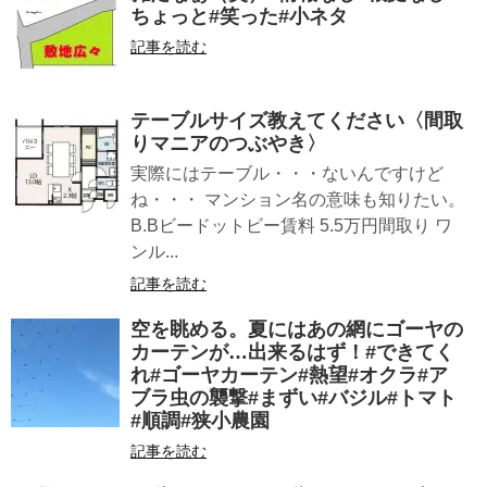
ちょっと#笑った#小ネタ
記事を読む
テーブルサイズ教えてください〈間取
りマニアのつぶやき〉
実際にはテーブル・・・ないんですけど
ね・・・ マンション名の意味も知りたい。
B.Bビードットビー賃料 5.5万円間取り ワ
ンル...
記事を読む
空を眺める。夏にはあの網にゴーヤの
カーテンが…出来るはず！#できてく
れ#ゴーヤカーテン#熱望#オクラ#ア
ブラ虫の襲撃#まずい#バジル#トマト
#順調#狭小農園
記事を読む