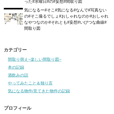
った#水曜日#の#妄想#間取り図
気になるー#そこ#気になる#なんで#写真ない
の#そこ撮るでしょ#おしゃれなのか#おしゃれ
なやつなのか#それとも#妄想#いびつな曲線#
間取り図
カテゴリー
間取り萌え~楽しい間取り図~
本の記録
酒飲みの話
やってみたこと＆独り言
気になる物件/見てきた物件の記録
プロフィール