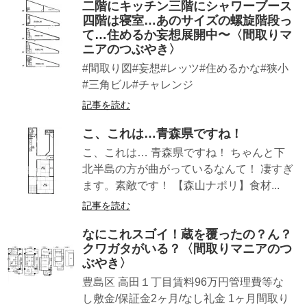
二階にキッチン三階にシャワーブース
四階は寝室…あのサイズの螺旋階段っ
て…住めるか妄想展開中〜〈間取りマ
ニアのつぶやき〉
#間取り図#妄想#レッツ#住めるかな#狭小
#三角ビル#チャレンジ
記事を読む
こ、これは…青森県ですね！
こ、これは… 青森県ですね！ ちゃんと下
北半島の方が曲がっているなんて！ 凄すぎ
ます。素敵です！ 【森山ナポリ】食材...
記事を読む
なにこれスゴイ！蔵を覆ったの？ん？
クワガタがいる？〈間取りマニアのつ
ぶやき〉
豊島区 高田１丁目賃料96万円管理費等な
し敷金/保証金2ヶ月/なし礼金 1ヶ月間取り