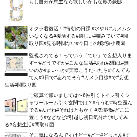
もし自分が馬主なら欲しいかもな形の豪邸
オクラ君復活！#毎朝の日課 #水やり#カメムシ
いなくなる#復活する#嬉しい#猫みていて#間
取り図#見る時間ない#今日この頃#狭小農園
監視されてる！っていう「てい」で妄想入りま
す〜#どうですか#こんな生活#あれ#2階は#無
いのか#まいっか#実際こうだったら#てんてん
てん#3日で#忘れてそう#カメラ目線#で#妄想
生活#間取り図
ご破算で願いましては〜6帖引くトイレ引くシ
ャワールーム引く玄関では？#ううむ#時空歪ん
でる#んだね#それはともかく #洗濯機#どこに
置こう#などなど#引越し初日気分#で#してみ
る#妄想生活#間取り図
そこ気になるんですけどー#どー#どっきん#ぐ