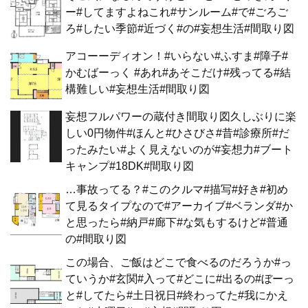
ー#してますよねこれ#サンルーム#で#ごろご
ろ#したい季節#近づく#の#妄想生活#間取り図
アコーーディオン！#いらない#ふすま#障子#
かむばーっく #あれ#あそこだけ#残ってる#結
構難しい#妄想生活#間取り図
妄想フルパワーの蔵付き間取り図久しぶりに楽
しい0円物件#ほんと#ひさびさ#昔#診療所#だ
ったみたい#よく見えないのが#妄想力#ブート
キャンプ#18DK#間取り図
…事故ってる？#このクルマ#描写#好き#初め
て見るタイプなので#アーカイブ#ベランダ#か
と思ったら#納戸#廊下#な気もするけど#普通
の#間取り図
この場合、ご飯はどこで食べるのだろうか#っ
ていうか#玄関#入って#どこに#出るの#ぼーっ
と#してたら#土日祝日#終わってた#我にかえ