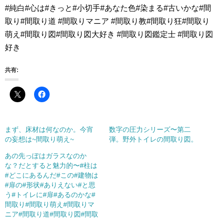
#純白#心は#きっと#小切手#あなた色#染まる#古いかな#間
取り#間取り道 #間取りマニア #間取り教#間取り狂#間取り
萌え#間取り図#間取り図大好き #間取り図鑑定士 #間取り図
好き
共有:
まず、床材は何なのか。今宵
数字の圧力シリーズ〜第二
の妄想は~間取り萌え~
弾。野外トイレの間取り図。
あの先っぽはガラスなのか
な？だとすると魅力的〜#柱は
#どこにあるんだ#この#建物は
#扉の#形状#ありえない#と思
う#トイレに#扉#あるのかな#
間取り#間取り萌え#間取りマ
ニア#間取り道#間取り図#間取