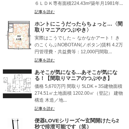
６ＬＤＫ専有面積224.43m²築年月1981年...
記事を読む
ホントにこうだったらちょっと…〈間
取りマニアのつぶやき〉
実際はこうでした～ なかなかアート！ き
のこくらぶNOBOTAN(ノボタン)賃料 4.2万
円管理費・共益費等：12,000円間取...
記事を読む
あそこが気になる…あそこが気にな
る！【間取りマニアのつぶやき】
価格 5,670万円 間取り 5LDK＋3S建物面積
274.51㎡土地面積 1202.00㎡（登記） 建物
構造 木造／地...
記事を読む
便器LOVEシリーズ〜玄関開けたら2
秒で排泄可能です（笑）