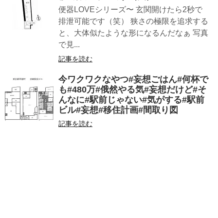
便器LOVEシリーズ〜 玄関開けたら2秒で
排泄可能です（笑） 狭さの極限を追求する
と、大体似たような形になるんだなぁ 写真
で見...
記事を読む
今ワクワクなやつ#妄想ごはん#何杯で
も#480万#俄然やる気#妄想だけど#そ
んなに#駅前じゃない#気がする#駅前
ビル#妄想#移住計画#間取り図
記事を読む