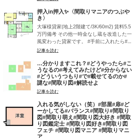
押入in押入✨〈間取りマニアのつぶや
き〉
大塚様貸家(地上2階建て/3K/60m2) 賃料5.5
万円備考 その他一時金なし蔵を改造した一
風変わった貸家です。 #手前に入れたら#...
記事を読む
…分かりますこれ？#どうやったら#こ
うなるの#考えてみたけど#分からない
#どういうつもり#で#載せてるのか#
謎な#間取り図#解読せよ
記事を読む
入れる気がしない（笑）#部屋#扉#ど
ーかしてる#バランス#間取り#間取り
図#間取り萌え#間取り図大好き #間取
り図鑑定士 #間取り図好き#間取り図
フェチ #間取り図マニア #間取りマニ
ア