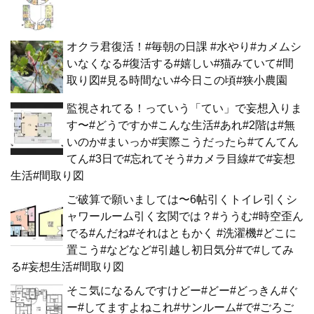
オクラ君復活！#毎朝の日課 #水やり#カメムシ
いなくなる#復活する#嬉しい#猫みていて#間
取り図#見る時間ない#今日この頃#狭小農園
監視されてる！っていう「てい」で妄想入りま
す〜#どうですか#こんな生活#あれ#2階は#無
いのか#まいっか#実際こうだったら#てんてん
てん#3日で#忘れてそう#カメラ目線#で#妄想
生活#間取り図
ご破算で願いましては〜6帖引くトイレ引くシ
ャワールーム引く玄関では？#ううむ#時空歪ん
でる#んだね#それはともかく #洗濯機#どこに
置こう#などなど#引越し初日気分#で#してみ
る#妄想生活#間取り図
そこ気になるんですけどー#どー#どっきん#ぐ
ー#してますよねこれ#サンルーム#で#ごろご