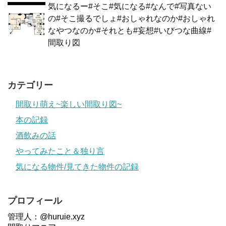
気になるー#そこ#気になる#なんで#写真ない
の#そこ撮るでしょ#おしゃれなのか#おしゃれ
なやつなのか#それとも#妄想#いびつな曲線#
間取り図
カテゴリー
間取り萌え~楽しい間取り図~
本の記録
酒飲みの話
やってみたこと＆独り言
気になる物件/見てきた物件の記録
プロフィール
管理人：@huruie.xyz