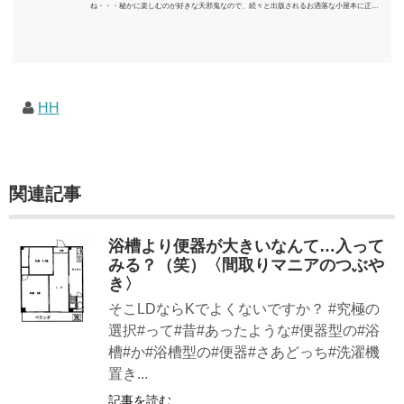
ね・・・秘かに楽しむのが好きな天邪鬼なので、続々と出版されるお洒落な小屋本に正直
うんざりしていますが、日々の読書＆数年後すっかりブームが去ったころにゆっくりと楽
しむためのメモです。発行年順に並べてみました。こうしてみると結構面白いですね～※
★印は読書済。★の数はおすすめ度合い（MAX★★★）※2018.6.25現在（随時更新/漏れが
あれば教えていただけると嬉しいです）ムック～発行年順小屋ライフ 小屋を活用した素敵
なライフスタイルムック: 63...
HH
関連記事
浴槽より便器が大きいなんて…入って
みる？（笑）〈間取りマニアのつぶや
き〉
そこLDならKでよくないですか？ #究極の
選択#って#昔#あったような#便器型の#浴
槽#か#浴槽型の#便器#さあどっち#洗濯機
置き...
記事を読む