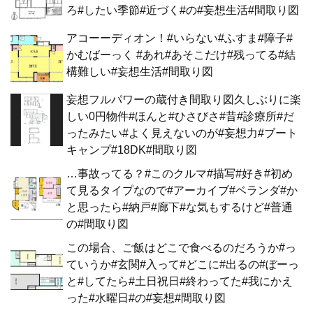
ろ#したい季節#近づく#の#妄想生活#間取り図
アコーーディオン！#いらない#ふすま#障子#
かむばーっく #あれ#あそこだけ#残ってる#結
構難しい#妄想生活#間取り図
妄想フルパワーの蔵付き間取り図久しぶりに楽
しい0円物件#ほんと#ひさびさ#昔#診療所#だ
ったみたい#よく見えないのが#妄想力#ブート
キャンプ#18DK#間取り図
…事故ってる？#このクルマ#描写#好き#初め
て見るタイプなので#アーカイブ#ベランダ#か
と思ったら#納戸#廊下#な気もするけど#普通
の#間取り図
この場合、ご飯はどこで食べるのだろうか#っ
ていうか#玄関#入って#どこに#出るの#ぼーっ
と#してたら#土日祝日#終わってた#我にかえ
った#水曜日#の#妄想#間取り図