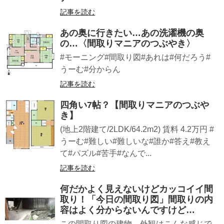
記事を読む
あの奥に行きたい…あの洗濯機の奥
の…〈間取りマニアのつぶやき〉
#モーニング#間取り図#あれは#何だろう#
うーむ#分からん
記事を読む
四角い7帖？【間取りマニアのつぶや
き】
(地上2階建て/2LDK/64.2m2) 賃料 4.2万円 #
うーむ#難しい#難しいな#誰か#答え#教え
て#パズル#苦手#なんで...
記事を読む
何だかよく見えないけどカッコイイ間
取り！「今日の間取り図」間取りの内
容はよく分からないんですけど…
この間取り図の建物、外観はこんな感じで