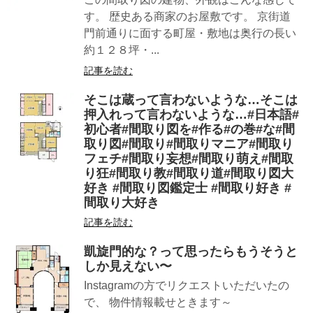
す。 歴史ある商家のお屋敷です。 京街道
門前通りに面する町屋・敷地は奥行の長い
約１２８坪・...
記事を読む
そこは蔵って言わないような…そこは
押入れって言わないような…#日本語#
初心者#間取り図を#作る#の巻#な#間
取り図#間取り#間取りマニア#間取り
フェチ#間取り妄想#間取り萌え#間取
り狂#間取り教#間取り道#間取り図大
好き #間取り図鑑定士 #間取り好き #
間取り大好き
記事を読む
凱旋門的な？って思ったらもうそうと
しか見えない〜
Instagramの方でリクエストいただいたの
で、 物件情報載せときます～