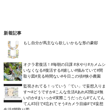
新着記事
もし自分が馬主なら欲しいかもな形の豪邸
オクラ君復活！#毎朝の日課 #水やり#カメムシ
いなくなる#復活する#嬉しい#猫みていて#間
取り図#見る時間ない#今日この頃#狭小農園
監視されてる！っていう「てい」で妄想入りま
す〜#どうですか#こんな生活#あれ#2階は#無
いのか#まいっか#実際こうだったら#てんてん
てん#3日で#忘れてそう#カメラ目線#で#妄想
生活#間取り図