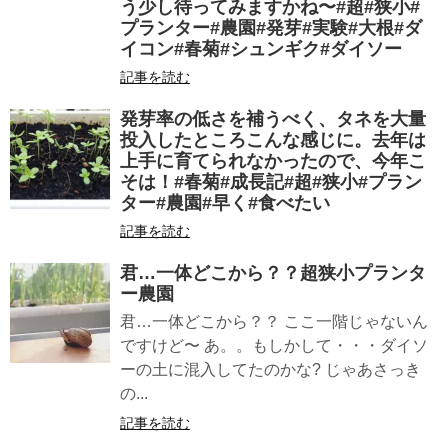
う少し待ってみますかね〜#超#狭小#
プランター#農園#発芽#実験#大根#ダ
イコン#春菊#シュンギク#ダイソー
記事を読む
発芽率の低さを補うべく、タネを大量
投入したところこんな感じに。去年は
上手に育てられなかったので、今年こ
そは！#春菊#成長記#超#狭小#プラン
ター#農園#早く#食べたい
記事を読む
君…一体どこから？？超狭小プランタ
ー農園
君…一体どこから？？ ここ一階じゃないん
ですけど〜 あ。。もしかして・・・ダイソ
ーの土に混入してたのかな? じゃあさっき
の...
記事を読む