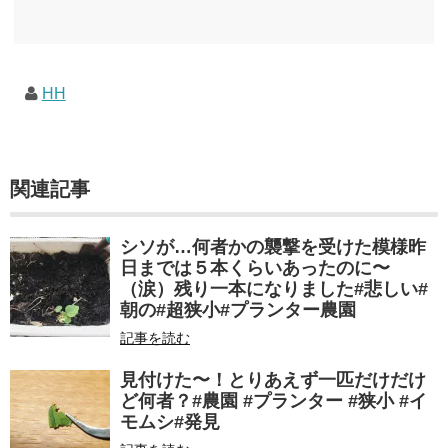
しむためのメモです。発行年順に並べてみました。こうしてみると結構面白いですね～※
★印は読書済。★の数はおすすめ度合い（MAX★★★）※2018.6.25現在（随時更新/漏れが
あれば教えていただけると嬉しいです）ムック～発行年順小屋ライフ 小屋を活用した素敵
なライフスタイルムック: 63...
HH
関連記事
シソが…何者かの襲撃を受けた模様昨
日までは５本くらいあったのに〜
（涙）残り一本になりました#悲しい#
朝の#超狭小#プランター農園
記事を読む
見付けた〜！とりあえず一匹だけだけ
ど何者？#農園 #プランター #狭小 #イ
モムシ#発見