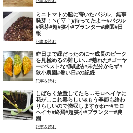
記事を読む
ミニトマトの脇に蒔いたバジル、無事
発芽！ヽ(´▽｀)/待ってたよ〜#バジル
#発芽#超#狭小#プランター#農園#日
報
記事を読む
昨日まで緑だったのに〜成長のピーク
を見極めるの難しい…#熟れた#ゴーヤ
ー#ベストな#調理法#未だ分からず#
狭小農園#暑い日#の記録
記事を読む
しばらく放置してたら…モロヘイヤに
花が…これ毒らしい&もう季節も終わ
りらしいので撤収しますかね〜#モロ
ヘイヤ#終焉#超狭小#プランター#農
園
記事を読む