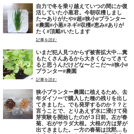
自力で冬を乗り越えていつの間にか復
活していた小葱君。今朝収穫しまし
た〜ありがたや#超#狭小#プランター
#農園#小葱#ネギ#収穫#恵み#ありが
たく#頂戴#いたします
記事を読む
いまだ犯人見つからず被害拡大中…糞
もたくさんあるから大きくなってきて
ると思うんだけどな〜どこだ〜#狭小#
プランター#農園
記事を読む
狭小プランター農園に植えるため、去
年ダイソーで購入した種の残りを出し
てきました。でも発芽するのか？？と
言うことで、とりあえず水に浸けて発
芽実験を開始したのが３日前。左が春
菊、右がサラダ大根。大根の方は芽が
出てきました。一方の春菊は沈黙…も