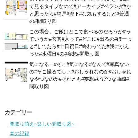
て見るタイプなので#アーカイブ#ベランダ#か
と思ったら#納戸#廊下#な気もするけど#普通
の#間取り図
この場合、ご飯はどこで食べるのだろうか#っ
ていうか#玄関#入って#どこに#出るの#ぼーっ
と#してたら#土日祝日#終わってた#我にかえ
った#水曜日#の#妄想#間取り図
気になるー#そこ#気になる#なんで#写真ない
の#そこ撮るでしょ#おしゃれなのか#おしゃれ
なやつなのか#それとも#妄想#いびつな曲線#
間取り図
カテゴリー
間取り萌え~楽しい間取り図~
本の記録