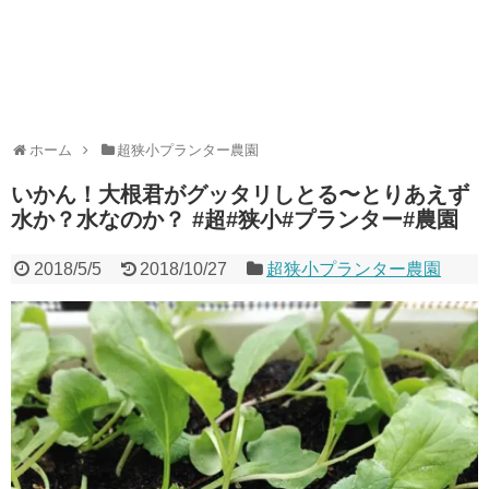
ホーム
超狭小プランター農園
いかん！大根君がグッタリしとる〜とりあえず
水か？水なのか？ #超#狭小#プランター#農園
2018/5/5
2018/10/27
超狭小プランター農園