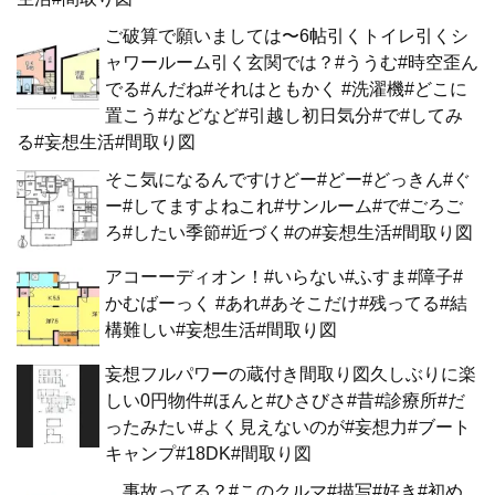
ご破算で願いましては〜6帖引くトイレ引くシ
ャワールーム引く玄関では？#ううむ#時空歪ん
でる#んだね#それはともかく #洗濯機#どこに
置こう#などなど#引越し初日気分#で#してみ
る#妄想生活#間取り図
そこ気になるんですけどー#どー#どっきん#ぐ
ー#してますよねこれ#サンルーム#で#ごろご
ろ#したい季節#近づく#の#妄想生活#間取り図
アコーーディオン！#いらない#ふすま#障子#
かむばーっく #あれ#あそこだけ#残ってる#結
構難しい#妄想生活#間取り図
妄想フルパワーの蔵付き間取り図久しぶりに楽
しい0円物件#ほんと#ひさびさ#昔#診療所#だ
ったみたい#よく見えないのが#妄想力#ブート
キャンプ#18DK#間取り図
…事故ってる？#このクルマ#描写#好き#初め