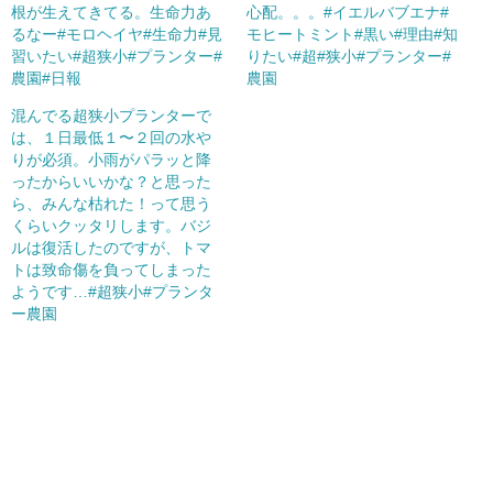
根が生えてきてる。生命力あ
心配。。。#イエルバブエナ#
るなー#モロヘイヤ#生命力#見
モヒートミント#黒い#理由#知
習いたい#超狭小#プランター#
りたい#超#狭小#プランター#
農園#日報
農園
混んでる超狭小プランターで
は、１日最低１〜２回の水や
りが必須。小雨がパラッと降
ったからいいかな？と思った
ら、みんな枯れた！って思う
くらいクッタリします。バジ
ルは復活したのですが、トマ
トは致命傷を負ってしまった
ようです…#超狭小#プランタ
ー農園