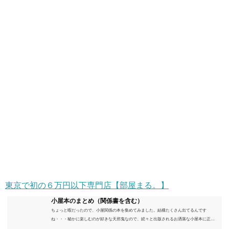
東京で初の６万円以下専門店【部屋まる。】
小屋本のまとめ（関係書を含む）
ちょっと暇だったので、小屋関係の本を集めてみました。結構たくさん出てるんです
ね・・・秘かに楽しむのが好きな天邪鬼なので、続々と出版されるお洒落な小屋本に正直
うんざりしていますが、日々の読書＆数年後すっかりブームが去ったころにゆっくりと楽