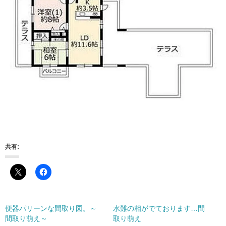
共有:
便器パリーン️な間取り図。～
水難の相がでております…間
間取り萌え～
取り萌え