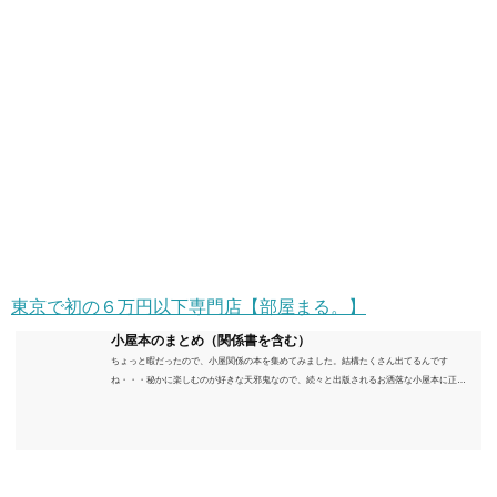
東京で初の６万円以下専門店【部屋まる。】
小屋本のまとめ（関係書を含む）
ちょっと暇だったので、小屋関係の本を集めてみました。結構たくさん出てるんです
ね・・・秘かに楽しむのが好きな天邪鬼なので、続々と出版されるお洒落な小屋本に正直
うんざりしていますが、日々の読書＆数年後すっかりブームが去ったころにゆっくりと楽
しむためのメモです。発行年順に並べてみました。こうしてみると結構面白いですね～※
★印は読書済。★の数はおすすめ度合い（MAX★★★）※2018.6.25現在（随時更新/漏れが
あれば教えていただけると嬉しいです）ムック～発行年順小屋ライフ 小屋を活用した素敵
なライフスタイルムック: 63...