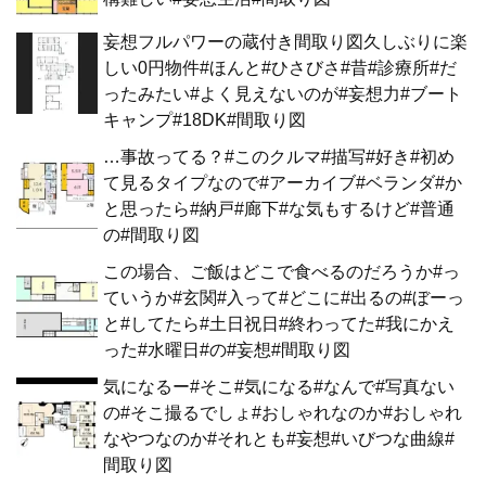
妄想フルパワーの蔵付き間取り図久しぶりに楽
しい0円物件#ほんと#ひさびさ#昔#診療所#だ
ったみたい#よく見えないのが#妄想力#ブート
キャンプ#18DK#間取り図
…事故ってる？#このクルマ#描写#好き#初め
て見るタイプなので#アーカイブ#ベランダ#か
と思ったら#納戸#廊下#な気もするけど#普通
の#間取り図
この場合、ご飯はどこで食べるのだろうか#っ
ていうか#玄関#入って#どこに#出るの#ぼーっ
と#してたら#土日祝日#終わってた#我にかえ
った#水曜日#の#妄想#間取り図
気になるー#そこ#気になる#なんで#写真ない
の#そこ撮るでしょ#おしゃれなのか#おしゃれ
なやつなのか#それとも#妄想#いびつな曲線#
間取り図