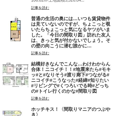
106.82m²土地面積3,326.04...
記事を読む
普通の生活の奥には…いつも賃貸物件
は見ていないのですが、ちょこっと覗
いたらちょこっと気になるヤツがいま
した。「今日の間取り図」訪れた友人
は、きっと気が付かないでしょう。そ
の壁の向こうに潜む誰かに…
記事を読む
結構好きなんでこんな…わけわからん
合体！ニコイチ！！#地震来たら#モキ
ッ#と#なりそう#渡り廊下#つながる#
ニコイチ#こうなった#経緯#知りたい
#リビングで#くつろいでる時#どっち
の#トイレ行くのかな#間取り図
記事を読む
ホッチキス！〈間取りマニアのつぶや
き〉