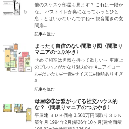
他のスケスケ部屋も見ます？ これは一階か
な。 バストイレが奥になってホッとひと
息…とはいかないんですね〜 観音開きの玄
関扉...
記事を読む
まったく自信のない間取り図〈間取り
マニアのつぶやき〉
せめて和室は勇気を持って欲しい～ 車庫上
のプレハブがかなり魅力的✨ #ニアイコー
ル#だいたい#一畳#サイズに#種類ありすぎ
#...
記事を読む
母屋②③は繋がってる社交ハウス的
な？〈間取りマニアのつぶやき〉
平屋建 ３ＤＫ価格 3,500万円間取り３ＤＫ
築年月 1994年2月(築26年10ヶ月)建物面積