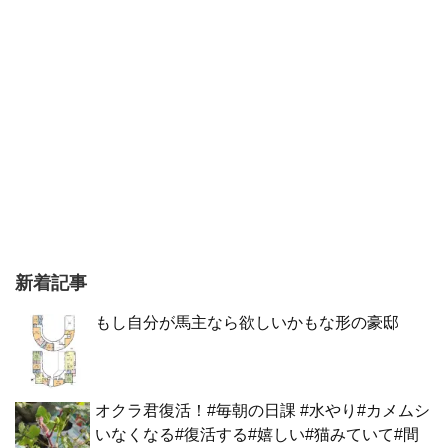
新着記事
もし自分が馬主なら欲しいかもな形の豪邸
オクラ君復活！#毎朝の日課 #水やり#カメムシ
いなくなる#復活する#嬉しい#猫みていて#間