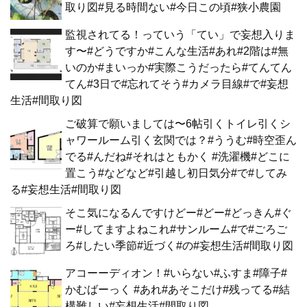
取り図#見る時間ない#今日この頃#狭小農園
監視されてる！っていう「てい」で妄想入りま
す〜#どうですか#こんな生活#あれ#2階は#無
いのか#まいっか#実際こうだったら#てんてん
てん#3日で#忘れてそう#カメラ目線#で#妄想
生活#間取り図
ご破算で願いましては〜6帖引くトイレ引くシ
ャワールーム引く玄関では？#ううむ#時空歪ん
でる#んだね#それはともかく #洗濯機#どこに
置こう#などなど#引越し初日気分#で#してみ
る#妄想生活#間取り図
そこ気になるんですけどー#どー#どっきん#ぐ
ー#してますよねこれ#サンルーム#で#ごろご
ろ#したい季節#近づく#の#妄想生活#間取り図
アコーーディオン！#いらない#ふすま#障子#
かむばーっく #あれ#あそこだけ#残ってる#結
構難しい#妄想生活#間取り図