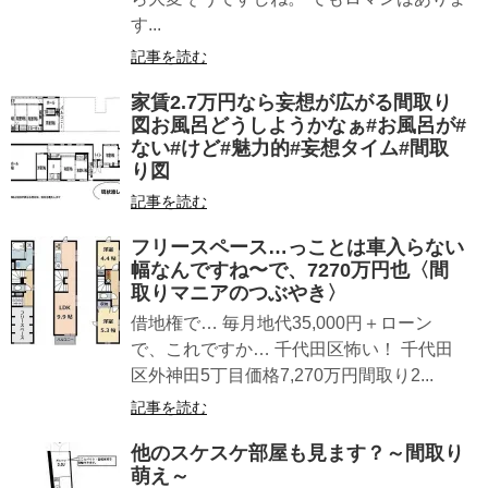
す...
記事を読む
家賃2.7万円なら妄想が広がる間取り
図お風呂どうしようかなぁ#お風呂が#
ない#けど#魅力的#妄想タイム#間取
り図
記事を読む
フリースペース…っことは車入らない
幅なんですね〜で、7270万円也〈間
取りマニアのつぶやき〉
借地権で… 毎月地代35,000円＋ローン
で、これですか… 千代田区怖い！ 千代田
区外神田5丁目価格7,270万円間取り2...
記事を読む
他のスケスケ部屋も見ます？～間取り
萌え～