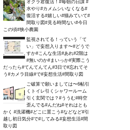
オクラ君復活！#毎朝の日課 #
水やり#カメムシいなくなる#
復活する#嬉しい#猫みていて#
間取り図#見る時間ない#今日
この頃#狭小農園
監視されてる！っていう「て
い」で妄想入ります〜#どうで
すか#こんな生活#あれ#2階は
#無いのか#まいっか#実際こう
だったら#てんてんてん#3日で#忘れてそ
う#カメラ目線#で#妄想生活#間取り図
ご破算で願いましては〜6帖引
くトイレ引くシャワールーム
引く玄関では？#ううむ#時空
歪んでる#んだね#それはとも
かく #洗濯機#どこに置こう#などなど#引
越し初日気分#で#してみる#妄想生活#間
取り図