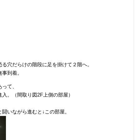
恐る穴だらけの階段に足を掛けて２階へ。
無事到着。
あって、
入。（間取り図2F上側の部屋）
と闘いながら進むと↓この部屋。