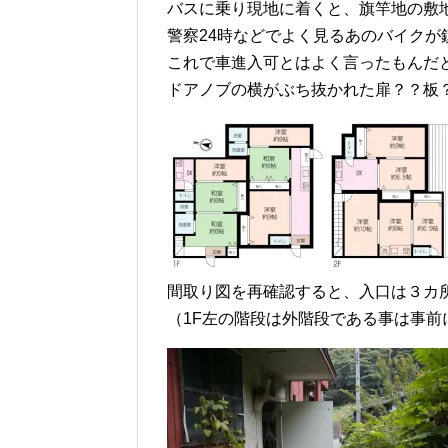
バスに乗り現地に着くと、旗竿地の敷
警察24時などでよく見るあのバイクが
これで車進入可とはよく言ったもんだ
ドアノブの横がぶち抜かれた扉？？板
間取り図を再確認すると、入口は３カ
（1F左の階段は外階段である事は事前