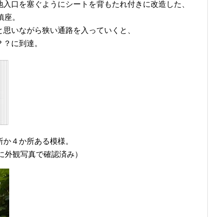
地入口を塞ぐようにシートを背もたれ付きに改造した、
鎮座。
と思いながら狭い通路を入っていくと、
？？に到達。
所か４か所ある模様。
に外観写真で確認済み）