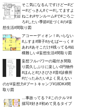
そこ気になるんですけどー#ど
ー#どっきん#ぐー#してますよ
ねこれ#サンルーム#で#ごろご
ろ#したい季節#近づく#の#妄
想生活#間取り図
アコーーディオン！#いらない
#ふすま#障子#かむばーっく #
あれ#あそこだけ#残ってる#結
構難しい#妄想生活#間取り図
妄想フルパワーの蔵付き間取
り図久しぶりに楽しい0円物件
#ほんと#ひさびさ#昔#診療所
#だったみたい#よく見えない
のが#妄想力#ブートキャンプ#18DK#間
取り図
…事故ってる？#このクルマ#
描写#好き#初めて見るタイプ