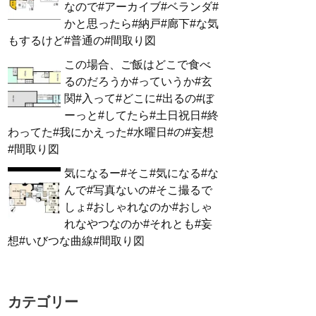
なので#アーカイブ#ベランダ#
かと思ったら#納戸#廊下#な気
もするけど#普通の#間取り図
この場合、ご飯はどこで食べ
るのだろうか#っていうか#玄
関#入って#どこに#出るの#ぼ
ーっと#してたら#土日祝日#終
わってた#我にかえった#水曜日#の#妄想
#間取り図
気になるー#そこ#気になる#な
んで#写真ないの#そこ撮るで
しょ#おしゃれなのか#おしゃ
れなやつなのか#それとも#妄
想#いびつな曲線#間取り図
カテゴリー