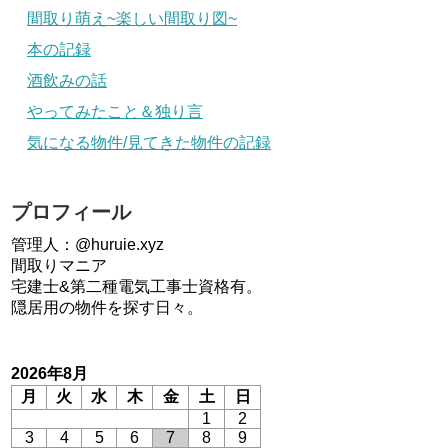
間取り萌え~楽しい間取り図~
本の記録
酒飲みの話
やってみたこと＆独り言
気になる物件/見てきた物件の記録
プロフィール
管理人：@huruie.xyz
間取りマニア
宅建士&第二種電気工事士資格有。
隠居用の物件を探す日々。
2026年8月
月
火
水
木
金
土
日
1
2
3
4
5
6
7
8
9