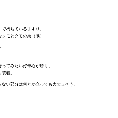
中で朽ちている手すり。
なクモとクモの巣（涙）
～
行ってみたい好奇心が勝り、
を装着。
らない部分は何とか立っても大丈夫そう。