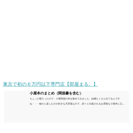
東京で初の６万円以下専門店【部屋まる。】
小屋本のまとめ（関係書を含む）
ちょっと暇だったので、小屋関係の本を集めてみました。結構たくさん出てるんです
ね・・・秘かに楽しむのが好きな天邪鬼なので、続々と出版されるお洒落な小屋本に正直
うんざりしていますが、日々の読書＆数年後すっかりブームが去ったころにゆっくりと楽
しむためのメモです。発行年順に並べてみました。こうしてみると結構面白いですね～※
★印は読書済。★の数はおすすめ度合い（MAX★★★）※2018.6.25現在（随時更新/漏れが
あれば教えていただけると嬉しいです）ムック～発行年順小屋ライフ 小屋を活用した素敵
なライフスタイルムック: 63...