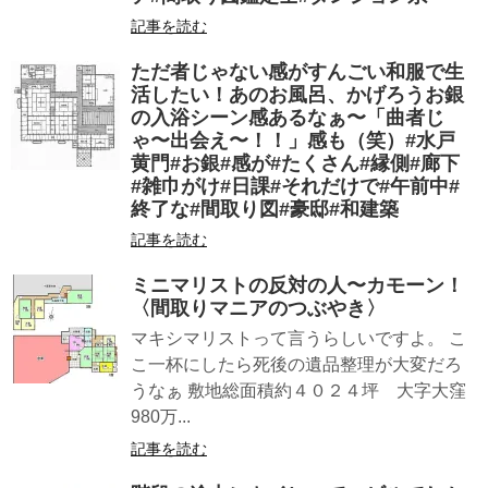
記事を読む
ただ者じゃない感がすんごい和服で生
活したい！あのお風呂、かげろうお銀
の入浴シーン感あるなぁ〜「曲者じ
ゃ〜出会え〜！！」感も（笑）#水戸
黄門#お銀#感が#たくさん#縁側#廊下
#雑巾がけ#日課#それだけで#午前中#
終了な#間取り図#豪邸#和建築
記事を読む
ミニマリストの反対の人〜カモーン！
〈間取りマニアのつぶやき〉
マキシマリストって言うらしいですよ。 こ
こ一杯にしたら死後の遺品整理が大変だろ
うなぁ 敷地総面積約４０２４坪 大字大窪
980万...
記事を読む