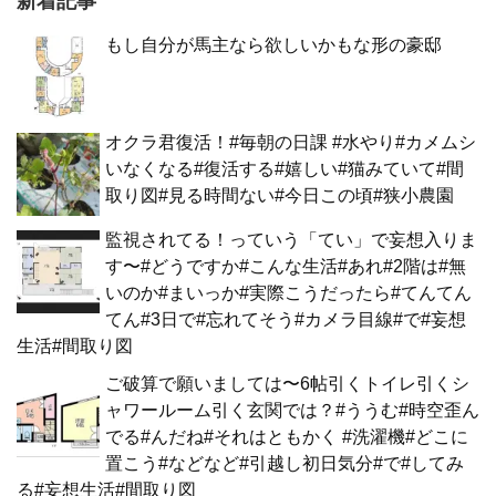
新着記事
もし自分が馬主なら欲しいかもな形の豪邸
オクラ君復活！#毎朝の日課 #水やり#カメムシ
いなくなる#復活する#嬉しい#猫みていて#間
取り図#見る時間ない#今日この頃#狭小農園
監視されてる！っていう「てい」で妄想入りま
す〜#どうですか#こんな生活#あれ#2階は#無
いのか#まいっか#実際こうだったら#てんてん
てん#3日で#忘れてそう#カメラ目線#で#妄想
生活#間取り図
ご破算で願いましては〜6帖引くトイレ引くシ
ャワールーム引く玄関では？#ううむ#時空歪ん
でる#んだね#それはともかく #洗濯機#どこに
置こう#などなど#引越し初日気分#で#してみ
る#妄想生活#間取り図