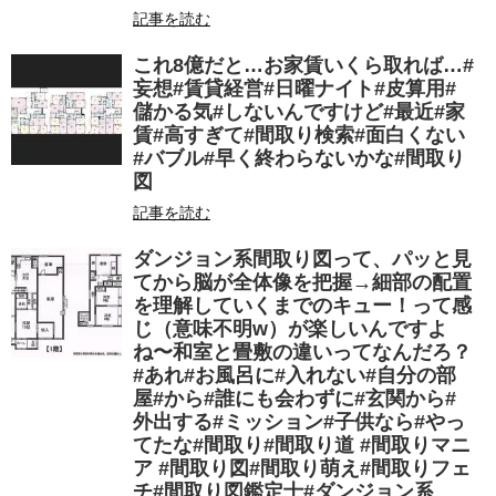
記事を読む
これ8億だと…お家賃いくら取れば…#
妄想#賃貸経営#日曜ナイト#皮算用#
儲かる気#しないんですけど#最近#家
賃#高すぎて#間取り検索#面白くない
#バブル#早く終わらないかな#間取り
図
記事を読む
ダンジョン系間取り図って、パッと見
てから脳が全体像を把握→細部の配置
を理解していくまでのキュー！って感
じ（意味不明w）が楽しいんですよ
ね〜和室と畳敷の違いってなんだろ？
#あれ#お風呂に#入れない#自分の部
屋#から#誰にも会わずに#玄関から#
外出する#ミッション#子供なら#やっ
てたな#間取り#間取り道 #間取りマニ
ア #間取り図#間取り萌え#間取りフェ
チ#間取り図鑑定士#ダンジョン系