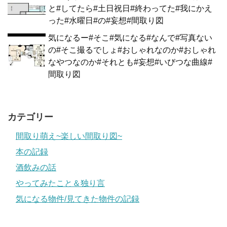
と#してたら#土日祝日#終わってた#我にかえ
った#水曜日#の#妄想#間取り図
気になるー#そこ#気になる#なんで#写真ない
の#そこ撮るでしょ#おしゃれなのか#おしゃれ
なやつなのか#それとも#妄想#いびつな曲線#
間取り図
カテゴリー
間取り萌え~楽しい間取り図~
本の記録
酒飲みの話
やってみたこと＆独り言
気になる物件/見てきた物件の記録