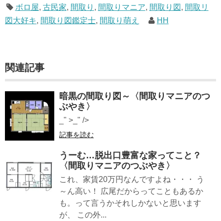
ボロ屋
,
古民家
,
間取り
,
間取りマニア
,
間取り図
,
間取リ
図大好キ
,
間取り図鑑定士
,
間取り萌え
HH
関連記事
暗黒の間取り図～〈間取りマニアのつ
ぶやき〉
_" >_" />
記事を読む
うーむ…脱出口豊富な家ってこと？
〈間取りマニアのつぶやき〉
これ、家賃20万円なんですよね・・・ う
～ん高い！ 広尾だからってこともあるか
も。って言うかそれしかないと思います
が、 この外...