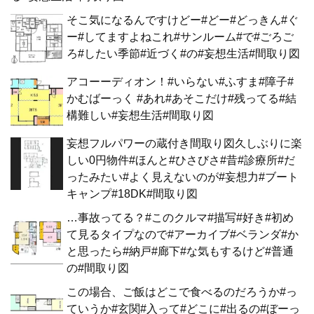
そこ気になるんですけどー#どー#どっきん#ぐ
ー#してますよねこれ#サンルーム#で#ごろご
ろ#したい季節#近づく#の#妄想生活#間取り図
アコーーディオン！#いらない#ふすま#障子#
かむばーっく #あれ#あそこだけ#残ってる#結
構難しい#妄想生活#間取り図
妄想フルパワーの蔵付き間取り図久しぶりに楽
しい0円物件#ほんと#ひさびさ#昔#診療所#だ
ったみたい#よく見えないのが#妄想力#ブート
キャンプ#18DK#間取り図
…事故ってる？#このクルマ#描写#好き#初め
て見るタイプなので#アーカイブ#ベランダ#か
と思ったら#納戸#廊下#な気もするけど#普通
の#間取り図
この場合、ご飯はどこで食べるのだろうか#っ
ていうか#玄関#入って#どこに#出るの#ぼーっ