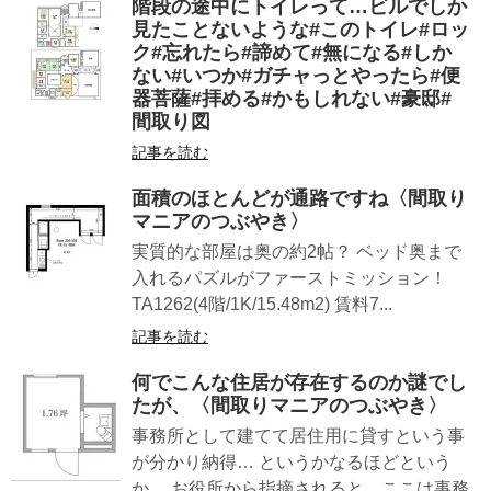
階段の途中にトイレって…ビルでしか
見たことないような#このトイレ#ロッ
ク#忘れたら#諦めて#無になる#しか
ない#いつか#ガチャっとやったら#便
器菩薩#拝める#かもしれない#豪邸#
間取り図
記事を読む
面積のほとんどが通路ですね〈間取り
マニアのつぶやき〉
実質的な部屋は奥の約2帖？ ベッド奥まで
入れるパズルがファーストミッション！
TA1262(4階/1K/15.48m2) 賃料7...
記事を読む
何でこんな住居が存在するのか謎でし
たが、〈間取りマニアのつぶやき〉
事務所として建てて居住用に貸すという事
が分かり納得… というかなるほどという
か… お役所から指摘されると、ここは事務