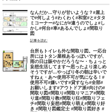
なんだか…守りが甘いような？#屋上
で#何しよう#わくわく#和室#と#タタ
ミコーナー#なにが#違うのでしょ#し
かし#何台#車#あるんでしょ#間取り
図
記事を読む
台所もトイレも外な間取り図。一応台
所にはトタン屋根あるっぽいですが、
雨の日は賑やかだろうな〜・ちょっと
妄想生活してます〜思ったより楽しめ
そうですが…やっぱり冬の朝は辛いで
すねぇ・あ〜使用不可が気になる！#
使用不可#嫌いです#貸すなら#全部#
お願いします#アウトドア派#向けの#
間取り図#間取り#間取りマニア#間取
り道#間取り教#間取り狂#間取りフェ
チ#間取り妄想#間取り萌え#間取り好
き #間取り図鑑定士 #間取り図好き #