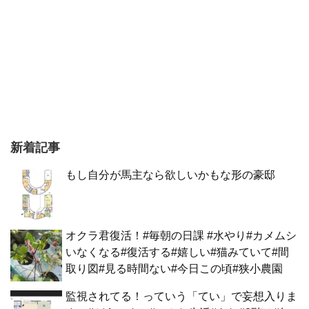
新着記事
もし自分が馬主なら欲しいかもな形の豪邸
オクラ君復活！#毎朝の日課 #水やり#カメムシ
いなくなる#復活する#嬉しい#猫みていて#間
取り図#見る時間ない#今日この頃#狭小農園
監視されてる！っていう「てい」で妄想入りま