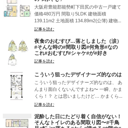
大阪府豊能郡能勢町下田尻の中古一戸建て
価格480万円 間取り5LDK 建物面積
139.11m2 土地面積 134.89m2(公簿) 建物...
記事を読む
夜食のおむすび…落としました（涙）
#そんな時の#間取り図#何角形#なの
これ#おむすび#シャケ#が#好き
記事を読む
こういう狙ったデザイナーズ的なのは
こういう狙ったデザイナーズ的なのは、 あ
んまり面白くないんですよね〜 一瞬、かま
くら！？ とは思いましたけど… かまくら...
記事を読む
泥酔した日にたどり着く自信がない！
そんなトイレのある間取り図〜#千鳥