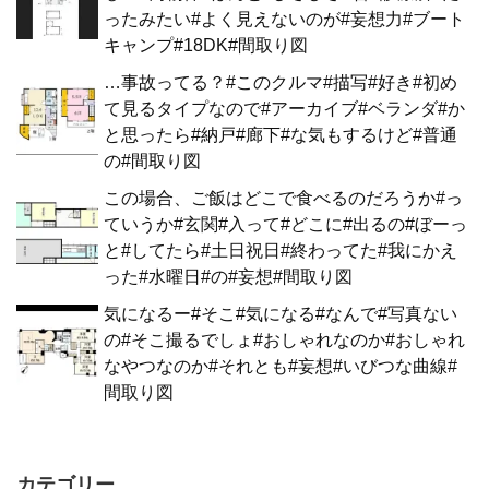
ったみたい#よく見えないのが#妄想力#ブート
キャンプ#18DK#間取り図
…事故ってる？#このクルマ#描写#好き#初め
て見るタイプなので#アーカイブ#ベランダ#か
と思ったら#納戸#廊下#な気もするけど#普通
の#間取り図
この場合、ご飯はどこで食べるのだろうか#っ
ていうか#玄関#入って#どこに#出るの#ぼーっ
と#してたら#土日祝日#終わってた#我にかえ
った#水曜日#の#妄想#間取り図
気になるー#そこ#気になる#なんで#写真ない
の#そこ撮るでしょ#おしゃれなのか#おしゃれ
なやつなのか#それとも#妄想#いびつな曲線#
間取り図
カテゴリー