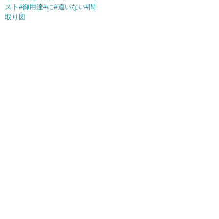
スト#御用達#に#違いない#間
取り図