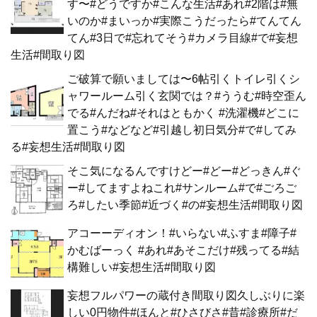
す〜#どうですか#こんな生活#あれ#2階は#無
いのか#まいっか#実際こうだったら#てんてん
てん#3日で#忘れてそう#カメラ目線#で#妄想
生活#間取り図
ご破算で願いましては〜6帖引くトイレ引くシ
ャワールーム引く玄関では？#ううむ#時空歪ん
でる#んだね#それはともかく #洗濯機#どこに
置こう#などなど#引越し初日気分#で#してみ
る#妄想生活#間取り図
そこ気になるんですけどー#どー#どっきん#ぐ
ー#してますよねこれ#サンルーム#で#ごろご
ろ#したい季節#近づく#の#妄想生活#間取り図
アコーーディオン！#いらない#ふすま#障子#
かむばーっく #あれ#あそこだけ#残ってる#結
構難しい#妄想生活#間取り図
妄想フルパワーの蔵付き間取り図久しぶりに楽
しい0円物件#ほんと#ひさびさ#昔#診療所#だ