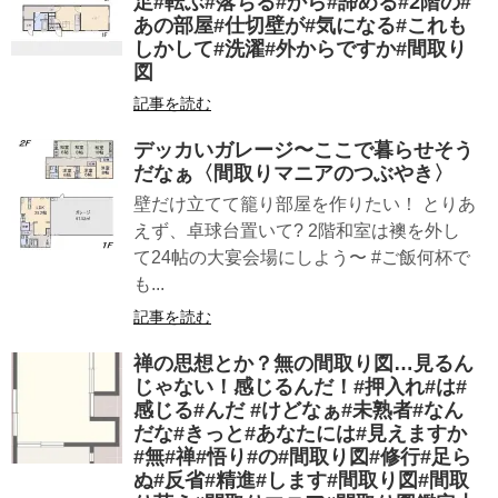
足#転ぶ#落ちる#から#諦める#2階の#
あの部屋#仕切壁が#気になる#これも
しかして#洗濯#外からですか#間取り
図
記事を読む
デッカいガレージ〜ここで暮らせそう
だなぁ〈間取りマニアのつぶやき〉
壁だけ立てて籠り部屋を作りたい！ とりあ
えず、卓球台置いて? 2階和室は襖を外し
て24帖の大宴会場にしよう〜 #ご飯何杯で
も...
記事を読む
禅の思想とか？無の間取り図…見るん
じゃない！感じるんだ！#押入れ#は#
感じる#んだ #けどなぁ#未熟者#なん
だな#きっと#あなたには#見えますか
#無#禅#悟り#の#間取り図#修行#足ら
ぬ#反省#精進#します#間取り図#間取