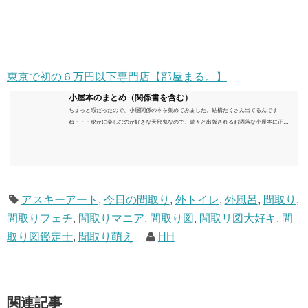
東京で初の６万円以下専門店【部屋まる。】
小屋本のまとめ（関係書を含む）
ちょっと暇だったので、小屋関係の本を集めてみました。結構たくさん出てるんです
ね・・・秘かに楽しむのが好きな天邪鬼なので、続々と出版されるお洒落な小屋本に正直
うんざりしていますが、日々の読書＆数年後すっかりブームが去ったころにゆっくりと楽
しむためのメモです。発行年順に並べてみました。こうしてみると結構面白いですね～※
★印は読書済。★の数はおすすめ度合い（MAX★★★）※2018.6.25現在（随時更新/漏れが
あれば教えていただけると嬉しいです）ムック～発行年順小屋ライフ 小屋を活用した素敵
なライフスタイルムック: 63...
アスキーアート
,
今日の間取り
,
外トイレ
,
外風呂
,
間取り
,
間取りフェチ
,
間取りマニア
,
間取り図
,
間取リ図大好キ
,
間
取り図鑑定士
,
間取り萌え
HH
関連記事