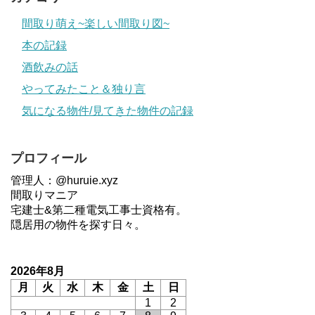
間取り萌え~楽しい間取り図~
本の記録
酒飲みの話
やってみたこと＆独り言
気になる物件/見てきた物件の記録
プロフィール
管理人：@huruie.xyz
間取りマニア
宅建士&第二種電気工事士資格有。
隠居用の物件を探す日々。
2026年8月
月
火
水
木
金
土
日
1
2