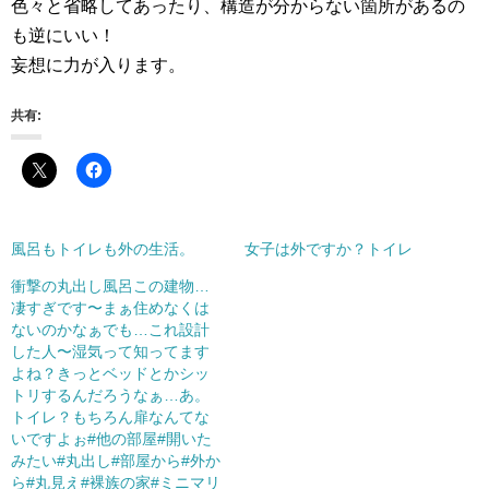
色々と省略してあったり、構造が分からない箇所があるの
も逆にいい！
妄想に力が入ります。
共有:
風呂もトイレも外の生活。
女子は外ですか？トイレ
衝撃の丸出し風呂この建物…
凄すぎです〜まぁ住めなくは
ないのかなぁでも…これ設計
した人〜湿気って知ってます
よね？きっとベッドとかシッ
トリするんだろうなぁ…あ。
トイレ？もちろん扉なんてな
いですよぉ#他の部屋#開いた
みたい#丸出し#部屋から#外か
ら#丸見え#裸族の家#ミニマリ