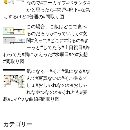
なので#アーカイブ#ベランダ#
かと思ったら#納戸#廊下#な気
もするけど#普通の#間取り図
この場合、ご飯はどこで食べ
るのだろうか#っていうか#玄
関#入って#どこに#出るの#ぼ
ーっと#してたら#土日祝日#終
わってた#我にかえった#水曜日#の#妄想
#間取り図
気になるー#そこ#気になる#な
んで#写真ないの#そこ撮るで
しょ#おしゃれなのか#おしゃ
れなやつなのか#それとも#妄
想#いびつな曲線#間取り図
カテゴリー