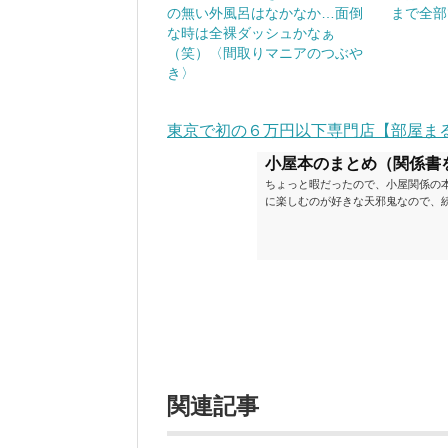
の無い外風呂はなかなか…面倒
まで全部
な時は全裸ダッシュかなぁ
（笑）〈間取りマニアのつぶや
き〉
東京で初の６万円以下専門店【部屋ま
小屋本のまとめ（関係書
ちょっと暇だったので、小屋関係の
に楽しむのが好きな天邪鬼なので、
が、日々の読書＆数年後すっかりブ
順に並べてみました。こうしてみる
い（MAX★★★）※2018.6.25
ク～発行年順小屋ライフ 小屋を活用した
関連記事