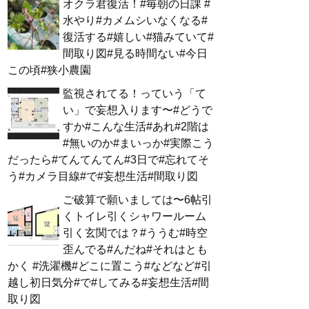
オクラ君復活！#毎朝の日課 #
水やり#カメムシいなくなる#
復活する#嬉しい#猫みていて#
間取り図#見る時間ない#今日
この頃#狭小農園
監視されてる！っていう「て
い」で妄想入ります〜#どうで
すか#こんな生活#あれ#2階は
#無いのか#まいっか#実際こう
だったら#てんてんてん#3日で#忘れてそ
う#カメラ目線#で#妄想生活#間取り図
ご破算で願いましては〜6帖引
くトイレ引くシャワールーム
引く玄関では？#ううむ#時空
歪んでる#んだね#それはとも
かく #洗濯機#どこに置こう#などなど#引
越し初日気分#で#してみる#妄想生活#間
取り図