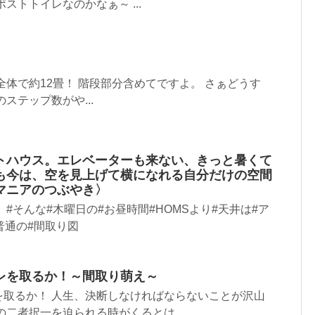
ストトイレなのかなぁ～ ...
全体で約12畳！ 階段部分含めてですよ。 さぁどうす
ステップ数がや...
トハウス。エレベーターも来ない、きっと暑くて
も今は、空を見上げて横になれる自分だけの空間
マニアのつぶやき〉
#そんな#木曜日の#お昼時間#HOMSより#天井は#ア
普通の#間取り図
レを取るか！～間取り萌え～
を取るか！ 人生、決断しなければならないことが沢山
二者択一を迫られる時がくるとは… ...