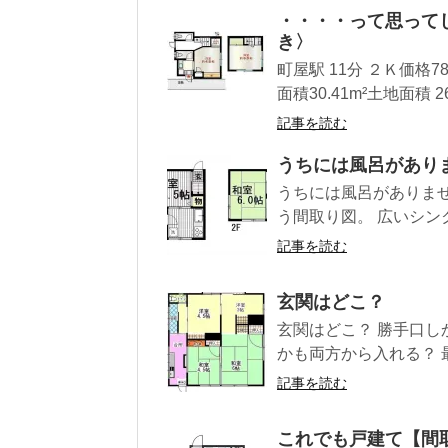
・・・・って思って
き〉
町屋駅 11分 ２Ｋ価格7
面積30.41m²土地面積 26.3
記事を読む
うちには風呂があり
うちには風呂がありませ
う間取り図。 広いシンク
記事を読む
玄関はどこ？
玄関はどこ？ 勝手口し
かも両方から入れる？ 最
記事を読む
これでも戸建て【間