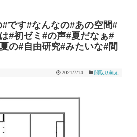
#です#なんなの#あの空間#
は#初ゼミ#の声#夏だなぁ#
夏の#自由研究#みたいな#間
2021/7/14
間取り萌え