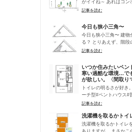
がイイね～ あれはコンポ
記事を読む
今日も狭小三角〜
今日も狭小三角〜 建物
る？ とりあえず、階段の
記事を読む
いつか住みたいペン
寒い過酷な環境…で
が欲しい。〈間取り
トイレの明るさが好き。 
ーチ型#ペントハウス#
記事を読む
洗濯機を取るかトイ
洗濯機を取るかトイレ
ありますが、 まさかこの