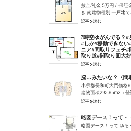
敷金/礼金 5万円 / -保
き 南建物種別 一戸建て..
記事を読む
⁈時空ゆがんでる？#
#しか#移動できない
ニア#間取りフェチ#
取り道#間取り図大好
記事を読む
脳…みたいな？〈間
小県郡長和町大門価格89
建物面積293.85m2（登記
記事を読む
略図デース！って・
略図デース！って ゆる