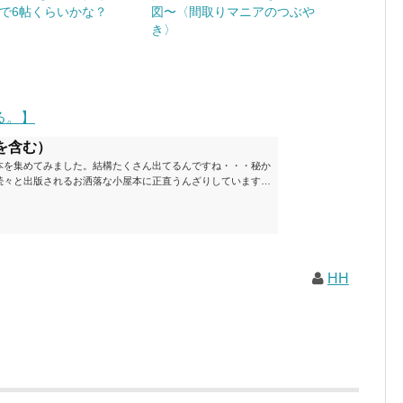
で6帖くらいかな？
図〜〈間取りマニアのつぶや
き〉
る。】
を含む）
本を集めてみました。結構たくさん出てるんですね・・・秘か
続々と出版されるお洒落な小屋本に正直うんざりしています
ームが去ったころにゆっくりと楽しむためのメモです。発行年
と結構面白いですね～※★印は読書済。★の数はおすすめ度合
現在（随時更新/漏れがあれば教えていただけると嬉しいです）ムッ
素敵なライフスタイルムック: 63...
HH