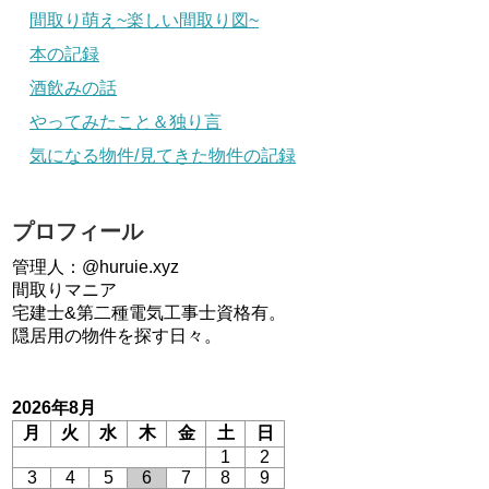
間取り萌え~楽しい間取り図~
本の記録
酒飲みの話
やってみたこと＆独り言
気になる物件/見てきた物件の記録
プロフィール
管理人：@huruie.xyz
間取りマニア
宅建士&第二種電気工事士資格有。
隠居用の物件を探す日々。
2026年8月
月
火
水
木
金
土
日
1
2
3
4
5
6
7
8
9