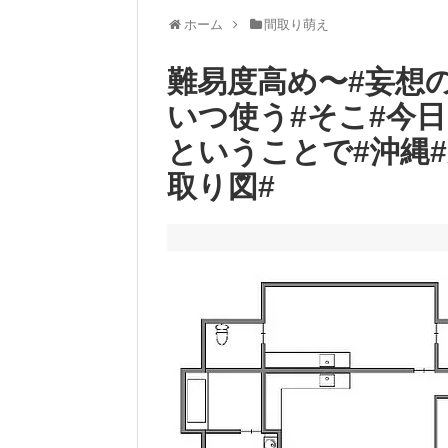
ホーム
間取り萌え
難易度高め〜#妄想の
いつ使う#そこ#今日
ということで#沖縄#
取り図#