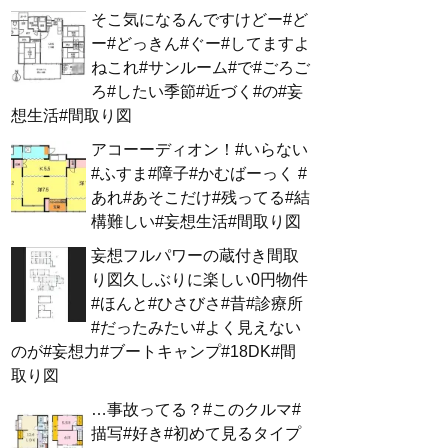
そこ気になるんですけどー#ど
ー#どっきん#ぐー#してますよ
ねこれ#サンルーム#で#ごろご
ろ#したい季節#近づく#の#妄
想生活#間取り図
アコーーディオン！#いらない
#ふすま#障子#かむばーっく #
あれ#あそこだけ#残ってる#結
構難しい#妄想生活#間取り図
妄想フルパワーの蔵付き間取
り図久しぶりに楽しい0円物件
#ほんと#ひさびさ#昔#診療所
#だったみたい#よく見えない
のが#妄想力#ブートキャンプ#18DK#間
取り図
…事故ってる？#このクルマ#
描写#好き#初めて見るタイプ