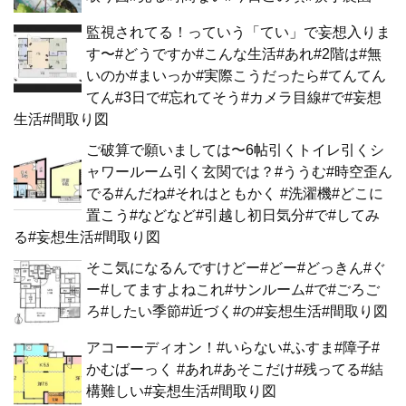
監視されてる！っていう「てい」で妄想入りま
す〜#どうですか#こんな生活#あれ#2階は#無
いのか#まいっか#実際こうだったら#てんてん
てん#3日で#忘れてそう#カメラ目線#で#妄想
生活#間取り図
ご破算で願いましては〜6帖引くトイレ引くシ
ャワールーム引く玄関では？#ううむ#時空歪ん
でる#んだね#それはともかく #洗濯機#どこに
置こう#などなど#引越し初日気分#で#してみ
る#妄想生活#間取り図
そこ気になるんですけどー#どー#どっきん#ぐ
ー#してますよねこれ#サンルーム#で#ごろご
ろ#したい季節#近づく#の#妄想生活#間取り図
アコーーディオン！#いらない#ふすま#障子#
かむばーっく #あれ#あそこだけ#残ってる#結
構難しい#妄想生活#間取り図