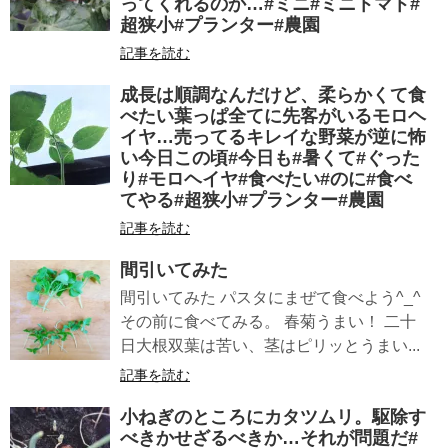
ってくれるのか…#ミニ#ミニトマト#
超狭小#プランター#農園
記事を読む
成長は順調なんだけど、柔らかくて食
べたい葉っぱ全てに先客がいるモロヘ
イヤ…売ってるキレイな野菜が逆に怖
い今日この頃#今日も#暑くて#ぐった
り#モロヘイヤ#食べたい#のに#食べ
てやる#超狭小#プランター#農園
記事を読む
間引いてみた
間引いてみた パスタにまぜて食べよう^_^
その前に食べてみる。 春菊うまい！ 二十
日大根双葉は苦い、茎はピリッとうまい...
記事を読む
小ねぎのところにカタツムリ。駆除す
べきかせざるべきか…それが問題だ#