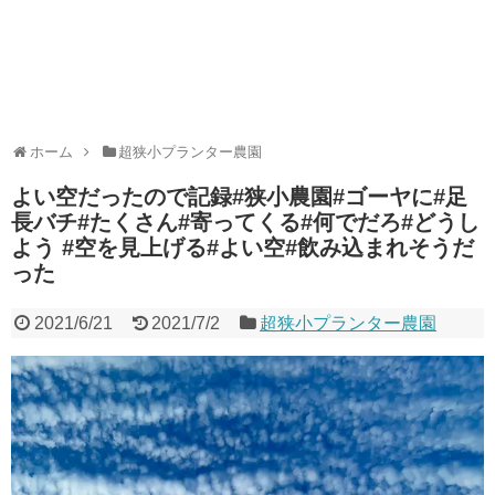
ホーム
超狭小プランター農園
よい空だったので記録#狭小農園#ゴーヤに#足
長バチ#たくさん#寄ってくる#何でだろ#どうし
よう #空を見上げる#よい空#飲み込まれそうだ
った
2021/6/21
2021/7/2
超狭小プランター農園