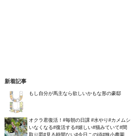
新着記事
もし自分が馬主なら欲しいかもな形の豪邸
オクラ君復活！#毎朝の日課 #水やり#カメムシ
いなくなる#復活する#嬉しい#猫みていて#間
取り図#見る時間ない#今日この頃#狭小農園