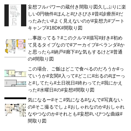
妄想フルパワーの蔵付き間取り図久しぶりに楽
しい0円物件#ほんと#ひさびさ#昔#診療所#だ
ったみたい#よく見えないのが#妄想力#ブート
キャンプ#18DK#間取り図
…事故ってる？#このクルマ#描写#好き#初め
て見るタイプなので#アーカイブ#ベランダ#か
と思ったら#納戸#廊下#な気もするけど#普通
の#間取り図
この場合、ご飯はどこで食べるのだろうか#っ
ていうか#玄関#入って#どこに#出るの#ぼーっ
と#してたら#土日祝日#終わってた#我にかえ
った#水曜日#の#妄想#間取り図
気になるー#そこ#気になる#なんで#写真ない
の#そこ撮るでしょ#おしゃれなのか#おしゃれ
なやつなのか#それとも#妄想#いびつな曲線#
間取り図