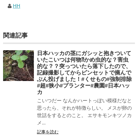
HH
関連記事
日本ハッカの茎にガシッと抱きついて
いたこいつは何物⁈かめ虫的な？害虫
的な？？突っついたら落下したので、
記録撮影してからピンセットで摘んで
ぶん投げました！#くせもの#強制排除
#超#狭小#プランター#農園#日本ハッ
カ
こいつだー なんかハートっぽい模様だなと
思ったら、それが特徴らしい。 メスが卵の
世話をするとのこと。 エサキモンキツノカ
メ...
記事を読む