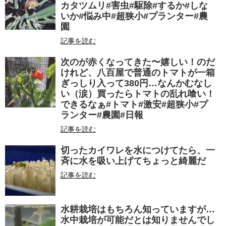
カタツムリ#害虫#駆除#するか#しな
いか#悩み中#超狭小#プランター#農
園
記事を読む
次のが赤くなってきた〜嬉しい！のだ
けれど、八百屋で普通のトマトが一箱
ぎっしり入って380円…なんかむなし
い（涙）買ったらトマトの乱れ喰い！
できるなぁ#トマト#激安#超狭小#プ
ランター#農園#日報
記事を読む
切ったカイワレを水につけてたら、一
斉に水を吸い上げてちょっと綺麗だ
記事を読む
水耕栽培はもちろん知っていますが…
水中栽培が可能だとは知りませんでし