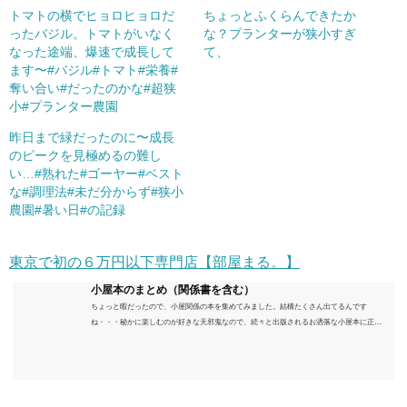
トマトの横でヒョロヒョロだ
ちょっとふくらんできたか
ったバジル。トマトがいなく
な？プランターが狭小すぎ
なった途端、爆速で成長して
て、
ます〜#バジル#トマト#栄養#
奪い合い#だったのかな#超狭
小#プランター農園
昨日まで緑だったのに〜成長
のピークを見極めるの難し
い…#熟れた#ゴーヤー#ベスト
な#調理法#未だ分からず#狭小
農園#暑い日#の記録
東京で初の６万円以下専門店【部屋まる。】
小屋本のまとめ（関係書を含む）
ちょっと暇だったので、小屋関係の本を集めてみました。結構たくさん出てるんです
ね・・・秘かに楽しむのが好きな天邪鬼なので、続々と出版されるお洒落な小屋本に正直
うんざりしていますが、日々の読書＆数年後すっかりブームが去ったころにゆっくりと楽
しむためのメモです。発行年順に並べてみました。こうしてみると結構面白いですね～※
★印は読書済。★の数はおすすめ度合い（MAX★★★）※2018.6.25現在（随時更新/漏れが
あれば教えていただけると嬉しいです）ムック～発行年順小屋ライフ 小屋を活用した素敵
なライフスタイルムック: 63...