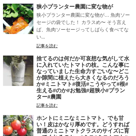
狭小プランター農園に変な物が
狭小プランター農園に変な物が… 魚肉ソー
セージの袋でした！ カラスめ〜 そう言え
ば、魚肉ソーセージってしばらく食べてな
い...
記事を読む
捨てるのは何だか可哀想な気がして水
に入れていたトマトの枝。こんな事に
なっていました生命力すごいな〜どこ
か隙間に植えたら大きくなるのだろう
か#ミニトマト#復活#こうやって#根#
生える#のか#お勉強#超狭小#プラン
ター#農園
記事を読む
ホントにミニなミニトマト。でも甘
い！皮はかなり厚めです。どうすれば
普通のミニトマトクラスのサイズに育