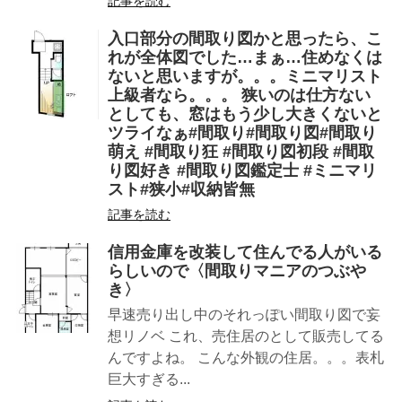
記事を読む
入口部分の間取り図かと思ったら、こ
れが全体図でした…まぁ…住めなくは
ないと思いますが。。。ミニマリスト
上級者なら。。。 狭いのは仕方ない
としても、窓はもう少し大きくないと
ツライなぁ#間取り#間取り図#間取り
萌え #間取り狂 #間取り図初段 #間取
り図好き #間取り図鑑定士 #ミニマリ
スト#狭小#収納皆無
記事を読む
信用金庫を改装して住んでる人がいる
らしいので〈間取りマニアのつぶや
き〉
早速売り出し中のそれっぽい間取り図で妄
想リノベ これ、売住居のとして販売してる
んですよね。 こんな外観の住居。。。表札
巨大すぎる...