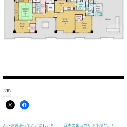
共有:
ん〜遠近法ってことにしとき
日本の家はウサギ小屋だ。と