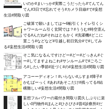
いのか#まいっか#実際こうだったら#てんてん
てん#3日で#忘れてそう#カメラ目線#で#妄想
生活#間取り図
ご破算で願いましては〜6帖引くトイレ引くシ
ャワールーム引く玄関では？#ううむ#時空歪ん
でる#んだね#それはともかく #洗濯機#どこに
置こう#などなど#引越し初日気分#で#してみ
る#妄想生活#間取り図
そこ気になるんですけどー#どー#どっきん#ぐ
ー#してますよねこれ#サンルーム#で#ごろご
ろ#したい季節#近づく#の#妄想生活#間取り図
アコーーディオン！#いらない#ふすま#障子#
かむばーっく #あれ#あそこだけ#残ってる#結
構難しい#妄想生活#間取り図
妄想フルパワーの蔵付き間取り図久しぶりに楽
しい0円物件#ほんと#ひさびさ#昔#診療所#だ