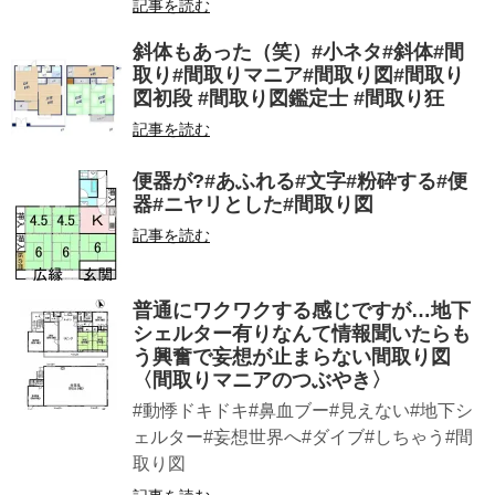
記事を読む
斜体もあった（笑）#小ネタ#斜体#間
取り#間取りマニア#間取り図#間取り
図初段 #間取り図鑑定士 #間取り狂
記事を読む
便器が?#あふれる#文字#粉砕する#便
器#ニヤリとした#間取り図
記事を読む
普通にワクワクする感じですが…地下
シェルター有りなんて情報聞いたらも
う興奮で妄想が止まらない間取り図
〈間取りマニアのつぶやき〉
#動悸ドキドキ#鼻血ブー#見えない#地下シ
ェルター#妄想世界へ#ダイブ#しちゃう#間
取り図