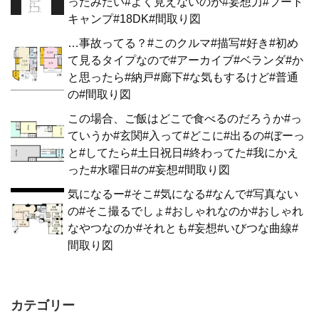
ったみたい#よく見えないのが#妄想力#ブート
キャンプ#18DK#間取り図
…事故ってる？#このクルマ#描写#好き#初め
て見るタイプなので#アーカイブ#ベランダ#か
と思ったら#納戸#廊下#な気もするけど#普通
の#間取り図
この場合、ご飯はどこで食べるのだろうか#っ
ていうか#玄関#入って#どこに#出るの#ぼーっ
と#してたら#土日祝日#終わってた#我にかえ
った#水曜日#の#妄想#間取り図
気になるー#そこ#気になる#なんで#写真ない
の#そこ撮るでしょ#おしゃれなのか#おしゃれ
なやつなのか#それとも#妄想#いびつな曲線#
間取り図
カテゴリー