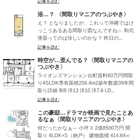
記事を読む
浴…？ 〈間取りマニアのつぶやき〉
え？ となりましたが、これって沖縄ではけ
っこうあるある間取り図なんですね～ 和式
便器ってのは珍しいのかな？ 昨日の...
記事を読む
時空が…歪んでる？〈間取りマニアの
つぶやき〉
ライオンズマンション台町賃料60万円間取
り4SLDK専有面積206.4m2築年数築39年間
取り詳細 和8 洋13 洋10 洋7.6 LD...
記事を読む
この豪邸…ドラマか映画で見たことあ
るなぁ〈間取りマニアのつぶやき〉
何だったかなぁ～ 小坪３ 2億8500万円 間
取り 4LDK+S（納戸） 建物面積 414.64㎡