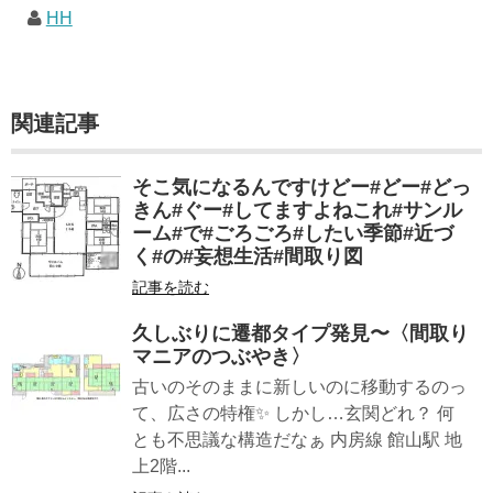
HH
関連記事
そこ気になるんですけどー#どー#どっ
きん#ぐー#してますよねこれ#サンル
ーム#で#ごろごろ#したい季節#近づ
く#の#妄想生活#間取り図
記事を読む
久しぶりに遷都タイプ発見〜〈間取り
マニアのつぶやき〉
古いのそのままに新しいのに移動するのっ
て、広さの特権✨ しかし…玄関どれ？ 何
とも不思議な構造だなぁ 内房線 館山駅 地
上2階...