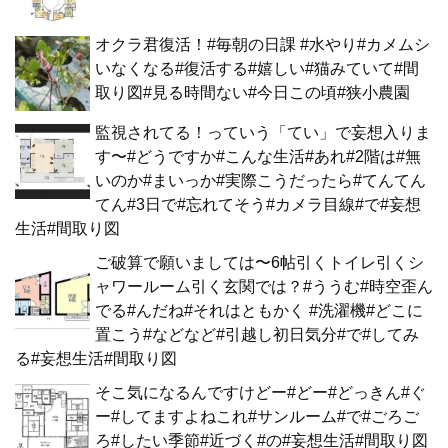
オクラ君復活！#毎朝の日課 #水やり#カメムシ
いなくなる#復活する#嬉しい#猫みていて#間
取り図#見る時間ない#今日この頃#狭小農園
監視されてる！っていう「てい」で妄想入りま
す〜#どうですか#こんな生活#あれ#2階は#無
いのか#まいっか#実際こうだったら#てんてん
てん#3日で#忘れてそう#カメラ目線#で#妄想
生活#間取り図
ご破算で願いましては〜6帖引くトイレ引くシ
ャワールーム引く玄関では？#ううむ#時空歪ん
でる#んだね#それはともかく #洗濯機#どこに
置こう#などなど#引越し初日気分#で#してみ
る#妄想生活#間取り図
そこ気になるんですけどー#どー#どっきん#ぐ
ー#してますよねこれ#サンルーム#で#ごろご
ろ#したい季節#近づく#の#妄想生活#間取り図