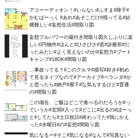
アコーーディオン！#いらない#ふすま#障子#
かむばーっく #あれ#あそこだけ#残ってる#結
構難しい#妄想生活#間取り図
妄想フルパワーの蔵付き間取り図久しぶりに楽
しい0円物件#ほんと#ひさびさ#昔#診療所#だ
ったみたい#よく見えないのが#妄想力#ブート
キャンプ#18DK#間取り図
…事故ってる？#このクルマ#描写#好き#初め
て見るタイプなので#アーカイブ#ベランダ#か
と思ったら#納戸#廊下#な気もするけど#普通
の#間取り図
この場合、ご飯はどこで食べるのだろうか#っ
ていうか#玄関#入って#どこに#出るの#ぼーっ
と#してたら#土日祝日#終わってた#我にかえ
った#水曜日#の#妄想#間取り図
気になるー#そこ#気になる#なんで#写真ない