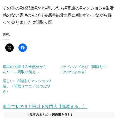
その手の#お部屋#かと#思ったら#普通の#マンション#生活
感のない家 #のんびり妄想#妄想世界に#恥ずかしながら帰
って参りました #間取り図
共有:
暗黒の間取り図全然分から
ゴッドハンド再び〈間取りマ
ん〜！～間取り萌え～
ニアのつぶやき〉
怪しい…3階建てマンション3
階。〈間取りマニアのつぶや
き〉
東京で初の６万円以下専門店【部屋まる。】
小屋本のまとめ（関係書を含む）