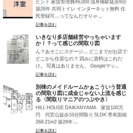
ヒント 家賃管理費46,000 浅草橋駅徒歩9分
築26年 共同トイレ インターネット無料 住
民登録可…ってなんだそりゃ ...
記事を読む
いきなり多店舗経営やっちゃいます
か！？って感じの間取り図
ん？あそこにステージ… どこまでがお店で
どこから住居なの？ 因みに資料はこれだ
け。 写真はありません。 Googleマッ...
記事を読む
別棟のメイドルームかぁこういう普通
の間取り図に成金じゃない上流を感じ
る〈間取りマニアのつぶやき〉
HILL HOUSE DAIKANYAMA 家賃100万
円 代官山徒歩10分間取り 5LDK 専有面積
268.21m2 築28年 ...
記事を読む