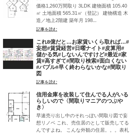
価格1,260万間取り 3LDK 建物面積 105.40
㎡ 土地面積 565.31㎡（登記） 建物構造 木
造／地上2階建 築年月 198...
記事を読む
これ8億だと…お家賃いくら取れば…#
妄想#賃貸経営#日曜ナイト#皮算用#
儲かる気#しないんですけど#最近#家
賃#高すぎて#間取り検索#面白くない
#バブル#早く終わらないかな#間取り
図
記事を読む
信用金庫を改装して住んでる人がいる
らしいので〈間取りマニアのつぶや
き〉
早速売り出し中のそれっぽい間取り図で妄
想リノベ これ、売住居のとして販売してる
んですよね。 こんな外観の住居。。。表札