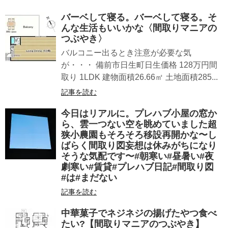
バーベして寝る。バーベして寝る。そ
んな生活もいいかな〈間取りマニアの
つぶやき〉
バルコニー出るとき注意が必要な気
が・・・ 備前市日生町日生価格 128万円間
取り 1LDK 建物面積26.66㎡ 土地面積285...
記事を読む
今日はリアルに。プレハブ小屋の窓か
ら、雲一つない空を眺めていました超
狭小農園もそろそろ移設再開かな〜し
ばらく間取り図妄想は休みがちになり
そうな気配です〜#朝寒い#昼暑い#夜
劇寒い#賃貸#プレハブ日記#間取り図
#は#まだない
記事を読む
中華菓子でネジネジの揚げたやつ食べ
たい?【間取りマニアのつぶやき】