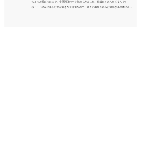
ちょっと暇だったので、小屋関係の本を集めてみました。結構たくさん出てるんです
ね・・・秘かに楽しむのが好きな天邪鬼なので、続々と出版されるお洒落な小屋本に正直
うんざりしていますが、日々の読書＆数年後すっかりブームが去ったころにゆっくりと楽
しむためのメモです。発行年順に並べてみました。こうしてみると結構面白いですね～※
★印は読書済。★の数はおすすめ度合い（MAX★★★）※2018.6.25現在（随時更新/漏れが
あれば教えていただけると嬉しいです）ムック～発行年順小屋ライフ 小屋を活用した素敵
なライフスタイルムック: 63...