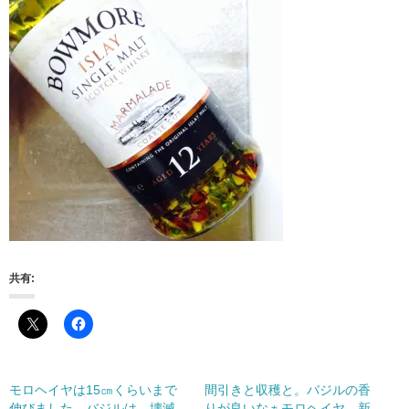
共有:
モロヘイヤは15㎝くらいまで
間引きと収穫と。バジルの香
伸びました。バジルは…壊滅
りが良いなぁモロヘイヤ、新