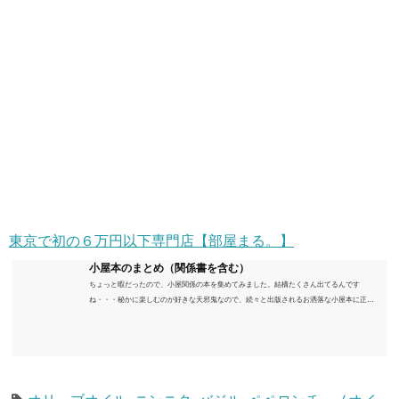
東京で初の６万円以下専門店【部屋まる。】
小屋本のまとめ（関係書を含む）
ちょっと暇だったので、小屋関係の本を集めてみました。結構たくさん出てるんです
ね・・・秘かに楽しむのが好きな天邪鬼なので、続々と出版されるお洒落な小屋本に正直
うんざりしていますが、日々の読書＆数年後すっかりブームが去ったころにゆっくりと楽
しむためのメモです。発行年順に並べてみました。こうしてみると結構面白いですね～※
★印は読書済。★の数はおすすめ度合い（MAX★★★）※2018.6.25現在（随時更新/漏れが
あれば教えていただけると嬉しいです）ムック～発行年順小屋ライフ 小屋を活用した素敵
なライフスタイルムック: 63...