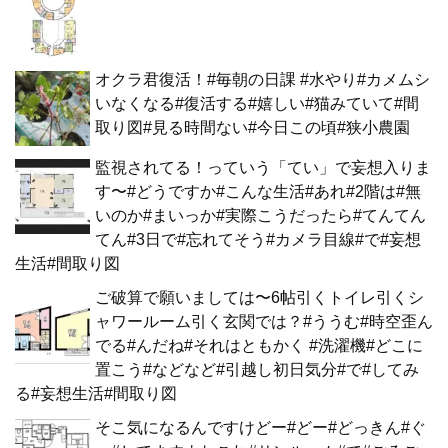
オクラ君復活！#毎朝の日課 #水やり#カメムシ
いなくなる#復活する#嬉しい#猫みていて#間
取り図#見る時間ない#今日この頃#狭小農園
監視されてる！っていう「てい」で妄想入りま
す〜#どうですか#こんな生活#あれ#2階は#無
いのか#まいっか#実際こうだったら#てんてん
てん#3日で#忘れてそう#カメラ目線#で#妄想
生活#間取り図
ご破算で願いましては〜6帖引くトイレ引くシ
ャワールーム引く玄関では？#ううむ#時空歪ん
でる#んだね#それはともかく #洗濯機#どこに
置こう#などなど#引越し初日気分#で#してみ
る#妄想生活#間取り図
そこ気になるんですけどー#どー#どっきん#ぐ