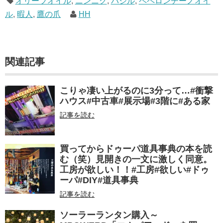
オリーブオイル
,
ニンニク
,
バジル
,
ペペロンチーノオイ
ル
,
暇人
,
鷹の爪
HH
関連記事
こりゃ凄い上がるのに3分って…#衝撃
ハウス#中古車#展示場#3階に#ある家
記事を読む
買ってからドゥーパ道具事典の本を読
む（笑）見開きの一文に激しく同意。
工房が欲しい！！#工房#欲しい#ドゥ
ーパ#DIY#道具事典
記事を読む
ソーラーランタン購入～