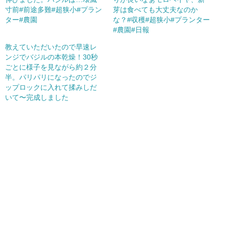
寸前#前途多難#超狭小#プラン
芽は食べても大丈夫なのか
ター#農園
な？#収穫#超狭小#プランター
#農園#日報
教えていただいたので早速レ
ンジでバジルの本乾燥！30秒
ごとに様子を見ながら約２分
半。パリパリになったのでジ
ップロックに入れて揉みしだ
いて〜完成しました