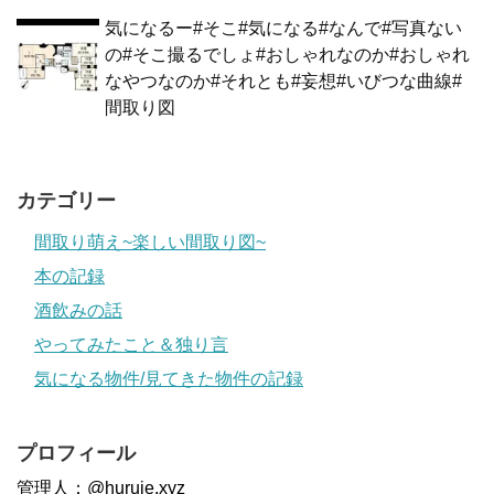
気になるー#そこ#気になる#なんで#写真ない
の#そこ撮るでしょ#おしゃれなのか#おしゃれ
なやつなのか#それとも#妄想#いびつな曲線#
間取り図
カテゴリー
間取り萌え~楽しい間取り図~
本の記録
酒飲みの話
やってみたこと＆独り言
気になる物件/見てきた物件の記録
プロフィール
管理人：@huruie.xyz