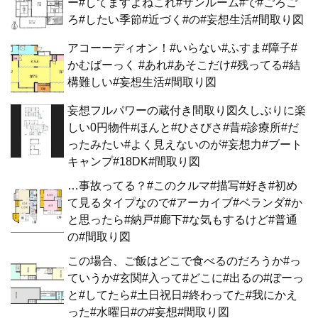
ー#してますよねこれ#サンルーム#で#ごろご
ろ#したい季節#近づく#の#妄想生活#間取り図
アコーーディオン！#いらない#ふすま#障子#
かむばーっく #あれ#あそこだけ#残ってる#結
構難しい#妄想生活#間取り図
妄想フルパワーの蔵付き間取り図久しぶりに楽
しい0円物件#ほんと#ひさびさ#昔#診療所#だ
ったみたい#よく見えないのが#妄想力#ブート
キャンプ#18DK#間取り図
…事故ってる？#このクルマ#描写#好き#初め
て見るタイプなので#アーカイブ#ベランダ#か
と思ったら#納戸#廊下#な気もするけど#普通
の#間取り図
この場合、ご飯はどこで食べるのだろうか#っ
ていうか#玄関#入って#どこに#出るの#ぼーっ
と#してたら#土日祝日#終わってた#我にかえ
った#水曜日#の#妄想#間取り図