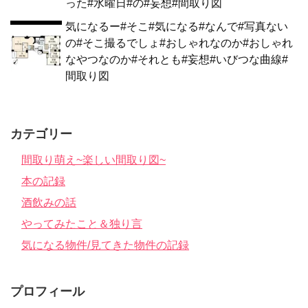
った#水曜日#の#妄想#間取り図
気になるー#そこ#気になる#なんで#写真ない
の#そこ撮るでしょ#おしゃれなのか#おしゃれ
なやつなのか#それとも#妄想#いびつな曲線#
間取り図
カテゴリー
間取り萌え~楽しい間取り図~
本の記録
酒飲みの話
やってみたこと＆独り言
気になる物件/見てきた物件の記録
プロフィール