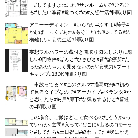
ー#してますよねこれ#サンルーム#で#ごろご
ろ#したい季節#近づく#の#妄想生活#間取り図
アコーーディオン！#いらない#ふすま#障子#
かむばーっく #あれ#あそこだけ#残ってる#結
構難しい#妄想生活#間取り図
妄想フルパワーの蔵付き間取り図久しぶりに楽
しい0円物件#ほんと#ひさびさ#昔#診療所#だ
ったみたい#よく見えないのが#妄想力#ブート
キャンプ#18DK#間取り図
…事故ってる？#このクルマ#描写#好き#初め
て見るタイプなので#アーカイブ#ベランダ#か
と思ったら#納戸#廊下#な気もするけど#普通
の#間取り図
この場合、ご飯はどこで食べるのだろうか#っ
ていうか#玄関#入って#どこに#出るの#ぼーっ
と#してたら#土日祝日#終わってた#我にかえ