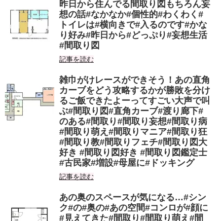
昨日から住んでる間取り図もちろん妄
想の話#なかなか#個性的#わくわく#
トイレは#横向きで#入るのです#かな
り好み#昨日から#どっぷり#妄想生活
#間取り図
記事を読む
雑巾がけレースができそう！あの直角
カーブをどう攻略するかが勝敗を分け
るご飯できたよーってすごい大声で叫
ぶ#間取り図#直角カーブ#渡り廊下#
のある#間取り#間取り妄想#間取り病
#間取り萌え#間取りマニア#間取り狂
#間取り教#間取りフェチ#間取り図大
好き #間取り図好き #間取り図鑑定士
#古民家#増設#母屋に#ドッキング
記事を読む
あの奥のスペースが気になる…#シン
ク#の#奥の#あの空間#コンロが#顔に
#見えてきた#間取り#間取り萌え#間