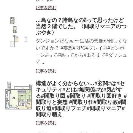
記事を読む
…島なの？諸島なの⁈って思ったけど
当然２階でした。〈間取りマニアのつ
ぶやき〉
ダンジョンだなぁ 〜生活の想像が難しくな
いですか？ #妄想#RPG#プレイ中#ピンポ
ーン#って#鳴ってから#出るまで#ダッシュ
で...
記事を読む
構造がよく分からない…#玄関#は#セ
キュリティ#とは#無関係#な#気がす
る#間取り図 #間取り #間取り図好き #
間取りと妄想 #間取り狂#間取り教#間
取り道#間取りフェチ#間取りマニア#
間取り萌え
記事を読む