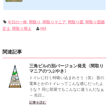
しいです）ムック&電子ブック～発行年順笑って！小屋作り 50万円でできる！？セルフビ
ルド顛末記 Kindle版フォーマット： Kindle版紙の本の長さ： 211 ページ出版社: 山と溪谷社
(2019/1/17)軽トラック生活 2019 Vol.01 (CHIKYU-MARU MOOK 別冊夢の丸太小屋に暮らす)
ムック: 111...
今日の一枚
,
間取り
,
間取りマニア
,
間取り図
,
間取り図鑑
定士
,
間取り萌え
HH
関連記事
三角ビルの別バージョン発見〈間取り
マニアのつぶやき〉
トイレに行く時吸い込まれそう（笑） 昔の
電車とかのトイレってこんな感じだったよ
うな？ 同じ部屋でもこんなに違うんだなぁ
～ 先日...
記事を読む