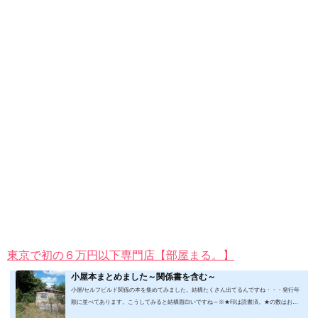
東京で初の６万円以下専門店【部屋まる。】
小屋本まとめました～関係書を含む～
小屋/セルフビルド関係の本を集めてみました。結構たくさん出てるんですね・・・発行年
順に並べてあります。こうしてみると結構面白いですね～※★印は読書済。★の数はおす
すめ度合い（MAX★★★）※2019.2.6更新（随時更新/漏れがあれば教えていただけると嬉