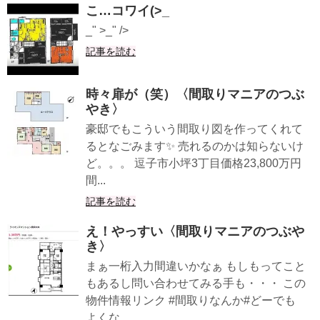
こ…コワイ(>_
_" >_" />
記事を読む
時々扉が（笑）〈間取りマニアのつぶ
やき〉
豪邸でもこういう間取り図を作ってくれて
るとなごみます✨ 売れるのかは知らないけ
ど。。。 逗子市小坪3丁目価格23,800万円
間...
記事を読む
え！やっすい〈間取りマニアのつぶや
き〉
まぁ一桁入力間違いかなぁ もしもってこと
もあるし問い合わせてみる手も・・・ この
物件情報リンク #間取りなんか#どーでも
よくな...