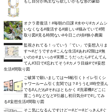
もし自分が馬主なら欲しいかもな形の豪邸
オクラ君復活！#毎朝の日課 #水やり#カメムシ
いなくなる#復活する#嬉しい#猫みていて#間
取り図#見る時間ない#今日この頃#狭小農園
監視されてる！っていう「てい」で妄想入りま
す〜#どうですか#こんな生活#あれ#2階は#無
いのか#まいっか#実際こうだったら#てんてん
てん#3日で#忘れてそう#カメラ目線#で#妄想
生活#間取り図
ご破算で願いましては〜6帖引くトイレ引くシ
ャワールーム引く玄関では？#ううむ#時空歪ん
でる#んだね#それはともかく #洗濯機#どこに
置こう#などなど#引越し初日気分#で#してみ
る#妄想生活#間取り図
そこ気になるんですけどー#どー#どっきん#ぐ